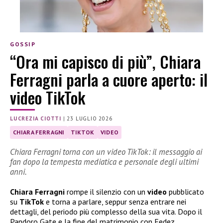
GOSSIP
“Ora mi capisco di più”, Chiara
Ferragni parla a cuore aperto: il
video TikTok
LUCREZIA CIOTTI
|
23 LUGLIO 2026
CHIARA FERRAGNI
TIKTOK
VIDEO
Chiara Ferragni torna con un video TikTok: il messaggio ai
fan dopo la tempesta mediatica e personale degli ultimi
anni.
Chiara Ferragni
rompe il silenzio con un
video
pubblicato
su
TikTok
e torna a parlare, seppur senza entrare nei
dettagli, del periodo più complesso della sua vita. Dopo il
Pandoro Gate e la fine del matrimonio con Fedez,