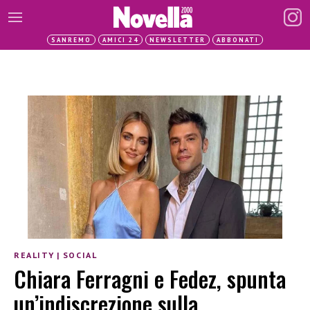
SANREMO
AMICI 24
NEWSLETTER
ABBONATI
REALITY
|
SOCIAL
Chiara Ferragni e Fedez, spunta
un’indiscrezione sulla