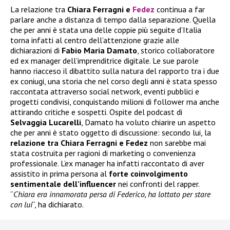
La relazione tra
Chiara Ferragni e
Fedez
continua a far
parlare anche a distanza di tempo dalla separazione. Quella
che per anni è stata una delle coppie più seguite d’Italia
torna infatti al centro dell’attenzione grazie alle
dichiarazioni di
Fabio Maria Damato
, storico collaboratore
ed ex manager dell’imprenditrice digitale. Le sue parole
hanno riacceso il dibattito sulla natura del rapporto tra i due
ex coniugi, una storia che nel corso degli anni è stata spesso
raccontata attraverso social network, eventi pubblici e
progetti condivisi, conquistando milioni di follower ma anche
attirando critiche e sospetti. Ospite del podcast di
Selvaggia Lucarelli
, Damato ha voluto chiarire un aspetto
che per anni è stato oggetto di discussione: secondo lui, la
relazione tra Chiara Ferragni e Fedez
non sarebbe mai
stata costruita per ragioni di marketing o convenienza
professionale. L’ex manager ha infatti raccontato di aver
assistito in prima persona al
forte coinvolgimento
sentimentale dell’influencer
nei confronti del rapper.
“
Chiara era innamorata persa di Federico, ha lottato per stare
con lui
“, ha dichiarato.