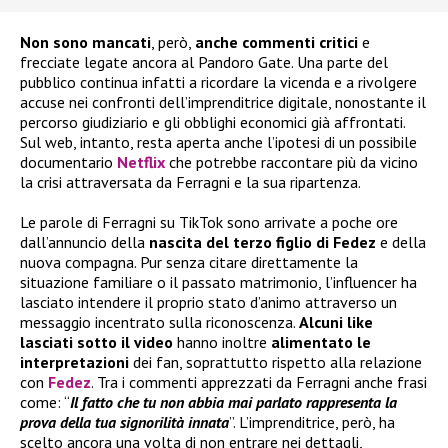
Non sono mancati
, però,
anche commenti critici
e
frecciate legate ancora al Pandoro Gate. Una parte del
pubblico continua infatti a ricordare la vicenda e a rivolgere
accuse nei confronti dell’imprenditrice digitale, nonostante il
percorso giudiziario e gli obblighi economici già affrontati.
Sul web, intanto, resta aperta anche l’ipotesi di un possibile
documentario
Netflix
che potrebbe raccontare più da vicino
la crisi attraversata da Ferragni e la sua ripartenza.
Le parole di Ferragni su TikTok sono arrivate a poche ore
dall’annuncio della
nascita del terzo figlio di Fedez
e della
nuova compagna. Pur senza citare direttamente la
situazione familiare o il passato matrimonio, l’influencer ha
lasciato intendere il proprio stato d’animo attraverso un
messaggio incentrato sulla riconoscenza.
Alcuni like
lasciati sotto il video
hanno inoltre
alimentato le
interpretazioni
dei fan, soprattutto rispetto alla relazione
con
Fedez
. Tra i commenti apprezzati da Ferragni anche frasi
come: “
Il fatto che tu non abbia mai parlato rappresenta la
prova della tua signorilità innata
”. L’imprenditrice, però, ha
scelto ancora una volta di non entrare nei dettagli,