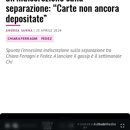
separazione: “Carte non ancora
depositate”
ANDREA SANNA
|
25 APRILE 2024
CHIARA FERRAGNI
FEDEZ
Spunta l’ennesima indiscrezione sulla separazione tra
Chiara Ferragni e Fedez. A lanciare il gossip è il settimanale
Chi
0:30 /
Ad
hub
Media
POWERED
1
/
2
3:35
BY