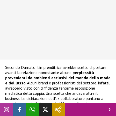
Secondo Damato, l’imprenditrice avrebbe scelto di portare
avanti la relazione nonostante alcune
perplessità
provenienti da ambienti esclusivi del mondo della moda
e del lusso
. Alcuni brand e professionisti del settore, infatti,
avrebbero visto con diffidenza l’enorme esposizione
mediatica della coppia. Una scelta che andava oltre il
business. Le dichiarazioni dell’ex collaboratore puntano a
smontare una delle teorie più diffuse negli anni, ovvero
quella secondo cui il rapporto tra
Ferragni e Fedez
sarebbe
stato alimentato principalmente da interessi professionali.