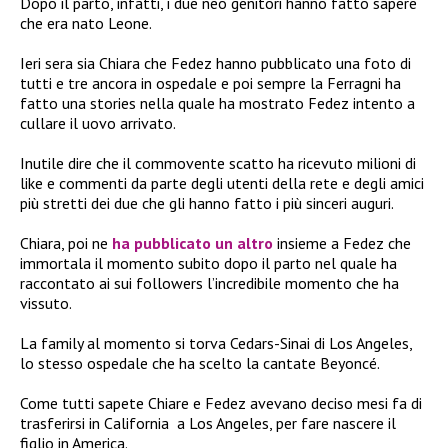
Dopo il parto, infatti, i due neo genitori hanno fatto sapere
che era nato Leone.
Ieri sera sia Chiara che Fedez hanno pubblicato una foto di
tutti e tre ancora in ospedale e poi sempre la Ferragni ha
fatto una stories nella quale ha mostrato Fedez intento a
cullare il uovo arrivato.
Inutile dire che il commovente scatto ha ricevuto milioni di
like e commenti da parte degli utenti della rete e degli amici
più stretti dei due che gli hanno fatto i più sinceri auguri.
Chiara, poi ne
ha pubblicato un altro
insieme a Fedez che
immortala il momento subito dopo il parto nel quale ha
raccontato ai sui followers l’incredibile momento che ha
vissuto.
La family al momento si torva Cedars-Sinai di Los Angeles,
lo stesso ospedale che ha scelto la cantate Beyoncé.
Come tutti sapete Chiare e Fedez avevano deciso mesi fa di
trasferirsi in California a Los Angeles, per fare nascere il
figlio in America.