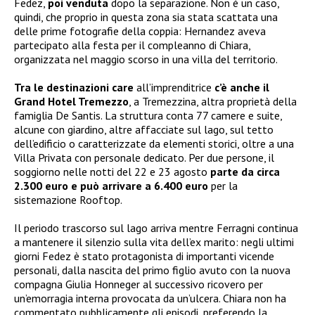
Fedez,
poi venduta
dopo la separazione. Non è un caso,
quindi, che proprio in questa zona sia stata scattata una
delle prime fotografie della coppia: Hernandez aveva
partecipato alla festa per il compleanno di Chiara,
organizzata nel maggio scorso in una villa del territorio.
Tra le destinazioni care
all’imprenditrice
c’è anche il
Grand Hotel Tremezzo
, a Tremezzina, altra proprietà della
famiglia De Santis. La struttura conta 77 camere e suite,
alcune con giardino, altre affacciate sul lago, sul tetto
dell’edificio o caratterizzate da elementi storici, oltre a una
Villa Privata con personale dedicato. Per due persone, il
soggiorno nelle notti del 22 e 23 agosto
parte da circa
2.300 euro e può arrivare a 6.400 euro
per la
sistemazione Rooftop.
Il periodo trascorso sul lago arriva mentre Ferragni continua
a mantenere il silenzio sulla vita dell’ex marito: negli ultimi
giorni Fedez è stato protagonista di importanti vicende
personali, dalla nascita del primo figlio avuto con la nuova
compagna Giulia Honneger al successivo ricovero per
un’emorragia interna provocata da un’ulcera. Chiara non ha
commentato pubblicamente gli episodi, preferendo la