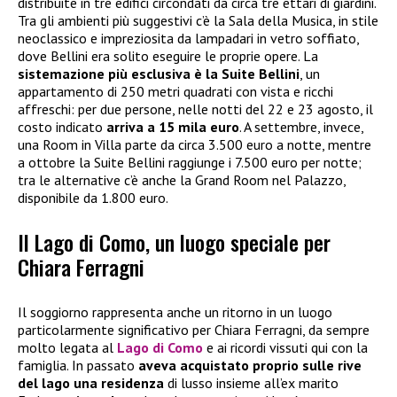
distribuite in tre edifici circondati da circa tre ettari di giardini.
Tra gli ambienti più suggestivi c’è la Sala della Musica, in stile
neoclassico e impreziosita da lampadari in vetro soffiato,
dove Bellini era solito eseguire le proprie opere. La
sistemazione più esclusiva è la Suite Bellini
, un
appartamento di 250 metri quadrati con vista e ricchi
affreschi: per due persone, nelle notti del 22 e 23 agosto, il
costo indicato
arriva a 15 mila euro
. A settembre, invece,
una Room in Villa parte da circa 3.500 euro a notte, mentre
a ottobre la Suite Bellini raggiunge i 7.500 euro per notte;
tra le alternative c’è anche la Grand Room nel Palazzo,
disponibile da 1.800 euro.
Il Lago di Como, un luogo speciale per
Chiara Ferragni
Il soggiorno rappresenta anche un ritorno in un luogo
particolarmente significativo per Chiara Ferragni, da sempre
molto legata al
Lago di Como
e ai ricordi vissuti qui con la
famiglia. In passato
aveva acquistato proprio sulle rive
del lago una residenza
di lusso insieme all’ex marito