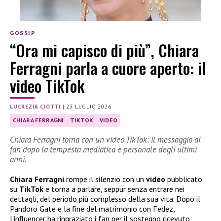
GOSSIP
“Ora mi capisco di più”, Chiara
Ferragni parla a cuore aperto: il
video TikTok
LUCREZIA CIOTTI
|
23 LUGLIO 2026
CHIARA FERRAGNI
TIKTOK
VIDEO
Chiara Ferragni torna con un video TikTok: il messaggio ai
fan dopo la tempesta mediatica e personale degli ultimi
anni.
Chiara Ferragni
rompe il silenzio con un
video
pubblicato
su
TikTok
e torna a parlare, seppur senza entrare nei
dettagli, del periodo più complesso della sua vita. Dopo il
Pandoro Gate e la fine del matrimonio con Fedez,
l’influencer ha ringraziato i fan per il sostegno ricevuto,