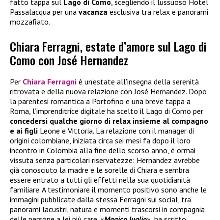
fatto tappa sul
Lago di Como
, scegliendo il lussuoso Hotel
Passalacqua per una
vacanza
esclusiva tra relax e panorami
mozzafiato.
Chiara Ferragni, estate d’amore sul Lago di
Como con José Hernandez
Per
Chiara Ferragni
è un’estate all’insegna della serenità
ritrovata e della nuova relazione con José Hernandez. Dopo
la parentesi romantica a Portofino e una breve tappa a
Roma, l’imprenditrice digitale ha scelto il Lago di Como per
concedersi qualche giorno di relax insieme al compagno
e ai figli
Leone e Vittoria. La relazione con il manager di
origini colombiane, iniziata circa sei mesi fa dopo il loro
incontro in Colombia alla fine dello scorso anno, è ormai
vissuta senza particolari riservatezze: Hernandez avrebbe
già conosciuto la madre e le sorelle di Chiara e sembra
essere entrato a tutti gli effetti nella sua quotidianità
familiare. A testimoniare il momento positivo sono anche le
immagini pubblicate dalla stessa Ferragni sui social, tra
panorami lacustri, natura e momenti trascorsi in compagnia
delle persone a lei più care. «
Magico luglio
», ha scritto