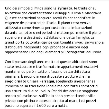
Uno dei simboli di Milos sono le
syrmata
, le tradizionali
abitazioni che caratterizzano i villaggi di Klima e Mandrakia.
Queste costruzioni nacquero secoli fa per soddisfare le
esigenze dei pescatori dell’isola. Il piano terra veniva
utilizzato come rimessa per custodire le imbarcazioni
durante la notte o nei periodi di maltempo, mentre il piano
superiore era destinato all’abitazione della famiglia. Le
grandi porte colorate, dipinte con tonalità vivaci, servivano a
distinguere facilmente ogni proprietà e ancora oggi
rappresentano uno degli elementi più fotografati dell’isola.
Con il passare degli anni, molte di queste abitazioni sono
state restaurate e trasformate in appartamenti esclusivi,
mantenendo però intatto il fascino dell’architettura
originaria. È proprio in una di queste strutture che
ha
soggiornato Chiara Ferragni
, scegliendo un’esperienza
immersa nella tradizione locale ma con tutti i comfort di
una struttura di alto livello. Per chi desidera un soggiorno
ancora più esclusivo, sull’isola sono presenti anche ville
private con piscina e accesso diretto al mare, i cui prezzi
possono superare i 1.600 euro a notte.