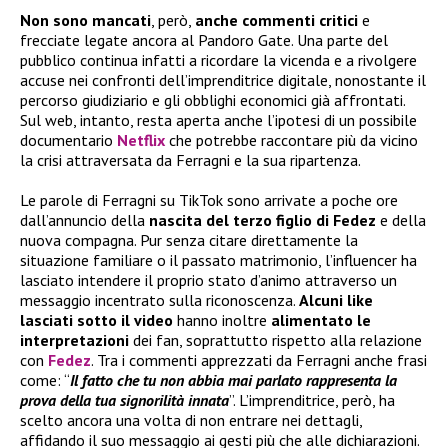
Non sono mancati
, però,
anche commenti critici
e
frecciate legate ancora al Pandoro Gate. Una parte del
pubblico continua infatti a ricordare la vicenda e a rivolgere
accuse nei confronti dell’imprenditrice digitale, nonostante il
percorso giudiziario e gli obblighi economici già affrontati.
Sul web, intanto, resta aperta anche l’ipotesi di un possibile
documentario
Netflix
che potrebbe raccontare più da vicino
la crisi attraversata da Ferragni e la sua ripartenza.
Le parole di Ferragni su TikTok sono arrivate a poche ore
dall’annuncio della
nascita del terzo figlio di Fedez
e della
nuova compagna. Pur senza citare direttamente la
situazione familiare o il passato matrimonio, l’influencer ha
lasciato intendere il proprio stato d’animo attraverso un
messaggio incentrato sulla riconoscenza.
Alcuni like
lasciati sotto il video
hanno inoltre
alimentato le
interpretazioni
dei fan, soprattutto rispetto alla relazione
con
Fedez
. Tra i commenti apprezzati da Ferragni anche frasi
come: “
Il fatto che tu non abbia mai parlato rappresenta la
prova della tua signorilità innata
”. L’imprenditrice, però, ha
scelto ancora una volta di non entrare nei dettagli,
affidando il suo messaggio ai gesti più che alle dichiarazioni.