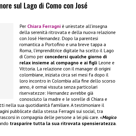
amore sul Lago di Como con José
Per
Chiara Ferragni
è un’estate all’insegna
della serenità ritrovata e della nuova relazione
con José Hernandez. Dopo la parentesi
romantica a Portofino e una breve tappa a
Roma, l’imprenditrice digitale ha scelto il Lago
di Como per
concedersi qualche giorno di
relax insieme al compagno
e ai figli
Leone e
Vittoria. La relazione con il manager di origini
colombiane, iniziata circa sei mesi fa dopo il
loro incontro in Colombia alla fine dello scorso
anno, è ormai vissuta senza particolari
riservatezze: Hernandez avrebbe già
conosciuto la madre e le sorelle di Chiara e
ti nella sua quotidianità familiare. A testimoniare il
ni pubblicate dalla stessa Ferragni sui social, tra
ascorsi in compagnia delle persone a lei più care. «
Magico
ciando
trasparire tutta la sua ritrovata spensieratezza
.