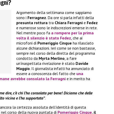
agni?
Argomento della settimana come sappiamo
sono i
Ferragnez
. Da ore si parla infatti della
presunta rottura
tra
Chiara Ferragni
e
Fedez
e numerose sono le indiscrezioni emerse in rete.
Nel mentre poco fa
a rompere per la prima
volta il silenzio è stato
Fedez
, che ai
microfoni di
Pomeriggio Cinque
ha rilasciato
alcune dichiarazioni. Ieri come se non bastasse,
sempre nel corso della diretta del programma
condotto da
Myrta Merlino
, a fare
un’inaspettata rivelazione è stato
Davide
Maggio
. Il giornalista infatti ha annunciato di
essere a conoscenza del fatto che
una
imane avrebbe consolato la Ferragni
e in merito ha
me dire, c’è chi l’ha consolata per bene! Diciamo che delle
lto vicina e l’ha supportata”
.
ncora la certezza assoluta dell’identità di questa
, nel corso della nuova puntata di
Pomeriggio Cinque
,
il