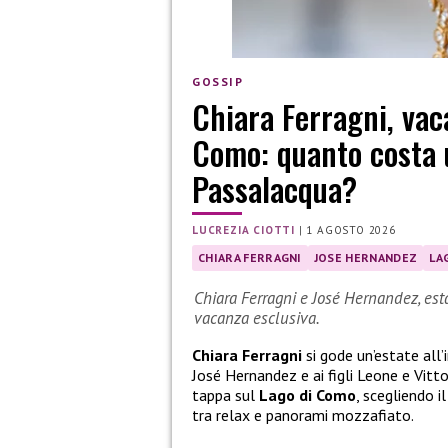
GOSSIP
Chiara Ferragni, vac
Como: quanto costa u
Passalacqua?
LUCREZIA CIOTTI
|
1 AGOSTO 2026
CHIARA FERRAGNI
JOSE HERNANDEZ
LA
Chiara Ferragni e José Hernandez, est
vacanza esclusiva.
Chiara Ferragni
si gode un’estate all’
José Hernandez e ai figli Leone e Vitt
tappa sul
Lago di Como
, scegliendo 
tra relax e panorami mozzafiato.