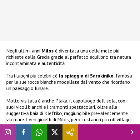
Negli ultimi anni
Milos
è diventata una delle mete più
richieste della Grecia grazie al perfetto equilibrio tra natura
incontaminata e autenticità.
Tra i luoghi più celebri c’è
la spiaggia di Sarakiniko
, famosa
per le sue rocce bianche modellate dal vento che ricordano
un paesaggio lunare.
Molto visitata è anche Plaka, il capoluogo dell’isola, con i
suoi vicoli bianchi e i tramonti spettacolari, oltre alla
suggestiva baia di Kleftiko, raggiungibile prevalentemente
via mare. I veri gioielli di Milos, però, restano i piccoli villaggi
di
Klima e Mandrakia
, dove il tempo sembra essersi
fermato e dove le antiche case dei pescatori continuano a
raccontare la lunga storia dell’isola.