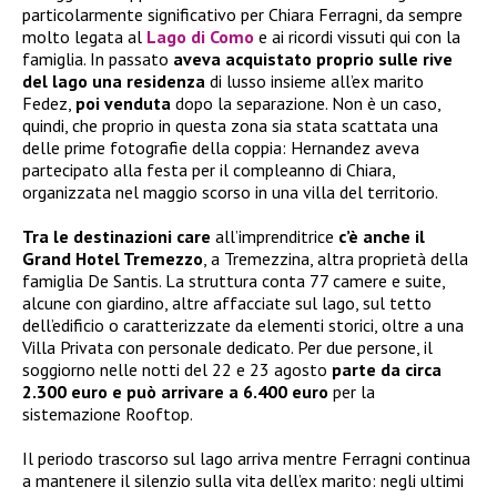
particolarmente significativo per Chiara Ferragni, da sempre
molto legata al
Lago di Como
e ai ricordi vissuti qui con la
famiglia. In passato
aveva acquistato proprio sulle rive
del lago una residenza
di lusso insieme all’ex marito
Fedez,
poi venduta
dopo la separazione. Non è un caso,
quindi, che proprio in questa zona sia stata scattata una
delle prime fotografie della coppia: Hernandez aveva
partecipato alla festa per il compleanno di Chiara,
organizzata nel maggio scorso in una villa del territorio.
Tra le destinazioni care
all’imprenditrice
c’è anche il
Grand Hotel Tremezzo
, a Tremezzina, altra proprietà della
famiglia De Santis. La struttura conta 77 camere e suite,
alcune con giardino, altre affacciate sul lago, sul tetto
dell’edificio o caratterizzate da elementi storici, oltre a una
Villa Privata con personale dedicato. Per due persone, il
soggiorno nelle notti del 22 e 23 agosto
parte da circa
2.300 euro e può arrivare a 6.400 euro
per la
sistemazione Rooftop.
Il periodo trascorso sul lago arriva mentre Ferragni continua
a mantenere il silenzio sulla vita dell’ex marito: negli ultimi