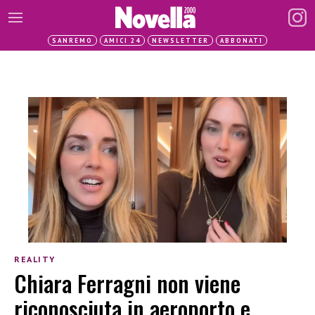
SANREMO
AMICI 24
NEWSLETTER
ABBONATI
REALITY
Chiara Ferragni non viene
riconosciuta in aeroporto e