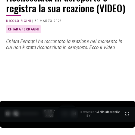
registra la sua reazione (VIDEO)
NICOLÒ FIGINI
|
30 MARZO 2025
CHIARA FERRAGNI
Chiara Ferragni ha raccontato la reazione nel momento in
cui non è stata riconosciuta in aeroporto. Ecco il video
0:30 /
Ad
hub
Media
POWERED
1
/
2
3:35
BY