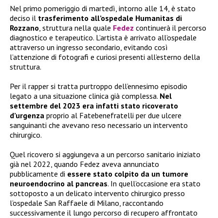
Nel primo pomeriggio di martedì, intorno alle 14, è stato
deciso il
trasferimento all’ospedale Humanitas di
Rozzano
, struttura nella quale
Fedez
continuerà il percorso
diagnostico e terapeutico. L’artista è arrivato all’ospedale
attraverso un ingresso secondario, evitando così
l’attenzione di fotografi e curiosi presenti all’esterno della
struttura.
Per il rapper si tratta purtroppo dell’ennesimo episodio
legato a una situazione clinica già complessa.
Nel
settembre del 2023 era infatti stato ricoverato
d’urgenza
proprio al Fatebenefratelli per due ulcere
sanguinanti che avevano reso necessario un intervento
chirurgico.
Quel ricovero si aggiungeva a un percorso sanitario iniziato
già nel 2022, quando Fedez aveva annunciato
pubblicamente di
essere stato colpito da un tumore
neuroendocrino al pancreas
. In quell’occasione era stato
sottoposto a un delicato intervento chirurgico presso
l’ospedale San Raffaele di Milano, raccontando
successivamente il lungo percorso di recupero affrontato