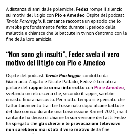
A distanza di anni dalle polemiche,
Fedez
rompe il silenzio
sui motivi del litigio con
Pio e Amedeo
. Ospite del podcast
Tavolo Parcheggio
, il cantante racconta un episodio che lo
avrebbe profondamente ferito durante il periodo della
malattia e chiarisce che le battute in tv non c’entrano con la
fine della loro amicizia.
“Non sono gli insulti”, Fedez svela il vero
motivo del litigio con Pio e Amedeo
Ospite del podcast
Tavolo Parcheggio
, condotto da
Gianmarco Zagato e Nicole Pallado, Fedez è tornato a
parlare del
rapporto ormai interrotto
con
Pio e Amedeo
,
svelando un retroscena che, secondo il rapper, sarebbe
rimasto finora nascosto. Per molto tempo si è pensato che
l’allontanamento tra i tre fosse nato dopo alcune battute
del duo comico durante una trasmissione Rai nel 2021, ma il
cantante ha deciso di chiarire la sua versione dei fatti. Fedez
ha spiegato che
gli scherzi e le provocazioni televisive
non sarebbero mai stati il vero motivo
della fine