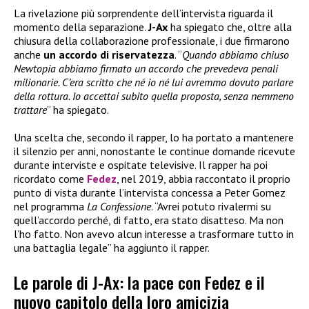
La rivelazione più sorprendente dell’intervista riguarda il
momento della separazione.
J-Ax
ha spiegato che, oltre alla
chiusura della collaborazione professionale, i due firmarono
anche
un accordo di riservatezza
. “
Quando abbiamo chiuso
Newtopia abbiamo firmato un accordo che prevedeva penali
milionarie. C’era scritto che né io né lui avremmo dovuto parlare
della rottura. Io accettai subito quella proposta, senza nemmeno
trattare
” ha spiegato.
Una scelta che, secondo il rapper, lo ha portato a mantenere
il silenzio per anni, nonostante le continue domande ricevute
durante interviste e ospitate televisive. Il rapper ha poi
ricordato come
Fedez
, nel 2019, abbia raccontato il proprio
punto di vista durante l’intervista concessa a Peter Gomez
nel programma
La Confessione
. “Avrei potuto rivalermi su
quell’accordo perché, di fatto, era stato disatteso. Ma non
l’ho fatto. Non avevo alcun interesse a trasformare tutto in
una battaglia legale” ha aggiunto il rapper.
Le parole di J-Ax: la pace con Fedez e il
nuovo capitolo della loro amicizia