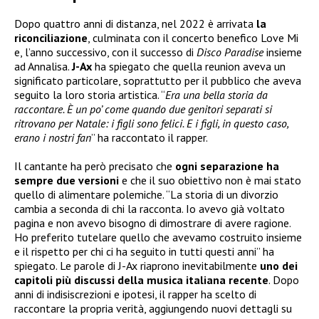
Dopo quattro anni di distanza, nel 2022 è arrivata
la
riconciliazione
, culminata con il concerto benefico Love Mi
e, l’anno successivo, con il successo di
Disco Paradise
insieme
ad Annalisa.
J-Ax
ha spiegato che quella reunion aveva un
significato particolare, soprattutto per il pubblico che aveva
seguito la loro storia artistica. “
Era una bella storia da
raccontare. È un po’ come quando due genitori separati si
ritrovano per Natale: i figli sono felici. E i figli, in questo caso,
erano i nostri fan
” ha raccontato il rapper.
Il cantante ha però precisato che
ogni separazione ha
sempre due versioni
e che il suo obiettivo non è mai stato
quello di alimentare polemiche. “La storia di un divorzio
cambia a seconda di chi la racconta. Io avevo già voltato
pagina e non avevo bisogno di dimostrare di avere ragione.
Ho preferito tutelare quello che avevamo costruito insieme
e il rispetto per chi ci ha seguito in tutti questi anni” ha
spiegato. Le parole di J-Ax riaprono inevitabilmente
uno dei
capitoli più discussi della musica italiana recente
. Dopo
anni di indisiscrezioni e ipotesi, il rapper ha scelto di
raccontare la propria verità, aggiungendo nuovi dettagli su