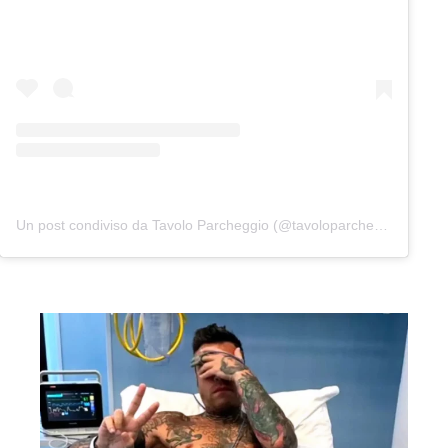
Un post condiviso da Tavolo Parcheggio (@tavoloparcheggio.podcast)