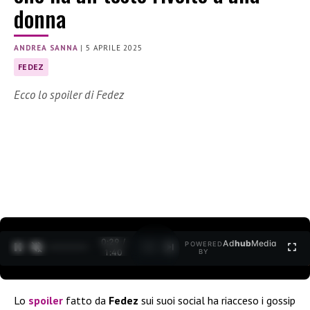
donna
ANDREA SANNA
|
5 APRILE 2025
FEDEZ
Ecco lo spoiler di Fedez
0:30 /
Ad
hub
Media
POWERED
1
/
2
1:40
BY
Lo
spoiler
fatto da
Fedez
sui suoi social ha riacceso i gossip