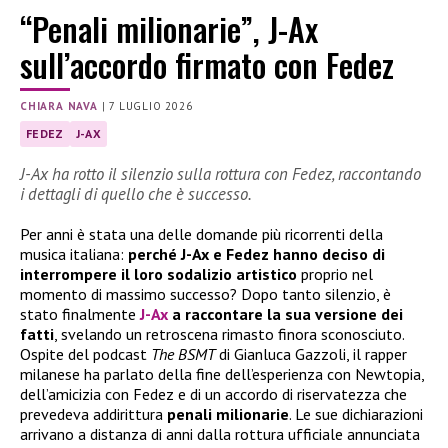
“Penali milionarie”, J-Ax
sull’accordo firmato con Fedez
CHIARA NAVA
|
7 LUGLIO 2026
FEDEZ
J-AX
J-Ax ha rotto il silenzio sulla rottura con Fedez, raccontando
i dettagli di quello che è successo.
Per anni è stata una delle domande più ricorrenti della
musica italiana:
perché J-Ax e Fedez hanno deciso di
interrompere il loro sodalizio artistico
proprio nel
momento di massimo successo? Dopo tanto silenzio, è
stato finalmente
J-Ax
a raccontare la sua versione dei
fatti
, svelando un retroscena rimasto finora sconosciuto.
Ospite del podcast
The BSMT
di Gianluca Gazzoli, il rapper
milanese ha parlato della fine dell’esperienza con Newtopia,
dell’amicizia con Fedez e di un accordo di riservatezza che
prevedeva addirittura
penali milionarie
. Le sue dichiarazioni
arrivano a distanza di anni dalla rottura ufficiale annunciata