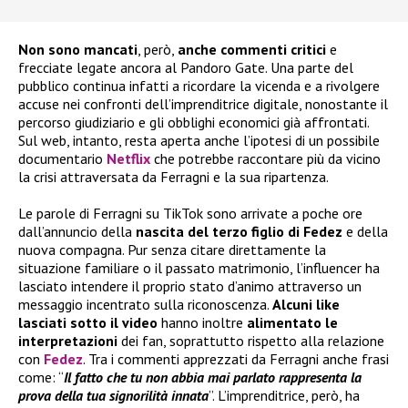
Non sono mancati
, però,
anche commenti critici
e
frecciate legate ancora al Pandoro Gate. Una parte del
pubblico continua infatti a ricordare la vicenda e a rivolgere
accuse nei confronti dell’imprenditrice digitale, nonostante il
percorso giudiziario e gli obblighi economici già affrontati.
Sul web, intanto, resta aperta anche l’ipotesi di un possibile
documentario
Netflix
che potrebbe raccontare più da vicino
la crisi attraversata da Ferragni e la sua ripartenza.
Le parole di Ferragni su TikTok sono arrivate a poche ore
dall’annuncio della
nascita del terzo figlio di Fedez
e della
nuova compagna. Pur senza citare direttamente la
situazione familiare o il passato matrimonio, l’influencer ha
lasciato intendere il proprio stato d’animo attraverso un
messaggio incentrato sulla riconoscenza.
Alcuni like
lasciati sotto il video
hanno inoltre
alimentato le
interpretazioni
dei fan, soprattutto rispetto alla relazione
con
Fedez
. Tra i commenti apprezzati da Ferragni anche frasi
come: “
Il fatto che tu non abbia mai parlato rappresenta la
prova della tua signorilità innata
”. L’imprenditrice, però, ha