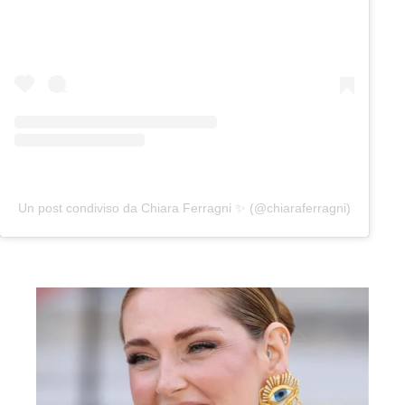
Un post condiviso da Chiara Ferragni ✨ (@chiaraferragni)