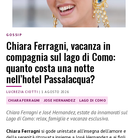
GOSSIP
Chiara Ferragni, vacanza in
compagnia sul lago di Como:
quanto costa una notte
nell’hotel Passalacqua?
LUCREZIA CIOTTI
|
1 AGOSTO 2026
CHIARA FERRAGNI
JOSE HERNANDEZ
LAGO DI COMO
Chiara Ferragni e José Hernandez, estate da innamorati sul
Lago di Como: relax, famiglia e vacanza esclusiva.
Chiara Ferragni
si gode un’estate all’insegna dell’amore e
della serenità ritrovata insieme a José Hernandez e ai figli