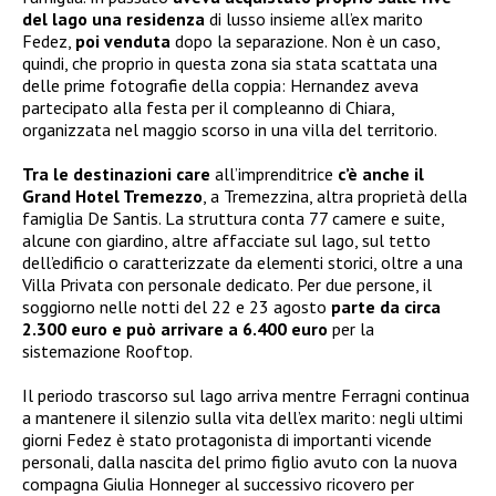
del lago una residenza
di lusso insieme all’ex marito
Fedez,
poi venduta
dopo la separazione. Non è un caso,
quindi, che proprio in questa zona sia stata scattata una
delle prime fotografie della coppia: Hernandez aveva
partecipato alla festa per il compleanno di Chiara,
organizzata nel maggio scorso in una villa del territorio.
Tra le destinazioni care
all’imprenditrice
c’è anche il
Grand Hotel Tremezzo
, a Tremezzina, altra proprietà della
famiglia De Santis. La struttura conta 77 camere e suite,
alcune con giardino, altre affacciate sul lago, sul tetto
dell’edificio o caratterizzate da elementi storici, oltre a una
Villa Privata con personale dedicato. Per due persone, il
soggiorno nelle notti del 22 e 23 agosto
parte da circa
2.300 euro e può arrivare a 6.400 euro
per la
sistemazione Rooftop.
Il periodo trascorso sul lago arriva mentre Ferragni continua
a mantenere il silenzio sulla vita dell’ex marito: negli ultimi
giorni Fedez è stato protagonista di importanti vicende
personali, dalla nascita del primo figlio avuto con la nuova
compagna Giulia Honneger al successivo ricovero per