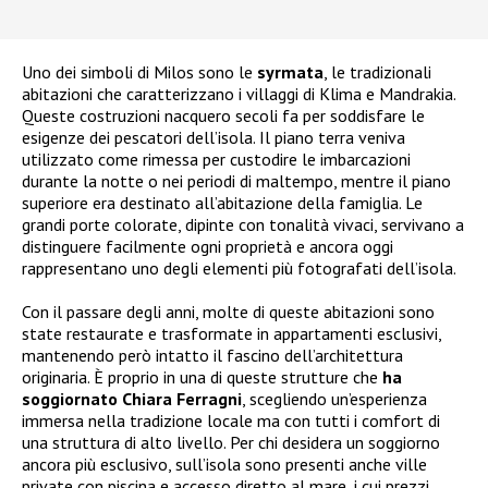
Uno dei simboli di Milos sono le
syrmata
, le tradizionali
abitazioni che caratterizzano i villaggi di Klima e Mandrakia.
Queste costruzioni nacquero secoli fa per soddisfare le
esigenze dei pescatori dell’isola. Il piano terra veniva
utilizzato come rimessa per custodire le imbarcazioni
durante la notte o nei periodi di maltempo, mentre il piano
superiore era destinato all’abitazione della famiglia. Le
grandi porte colorate, dipinte con tonalità vivaci, servivano a
distinguere facilmente ogni proprietà e ancora oggi
rappresentano uno degli elementi più fotografati dell’isola.
Con il passare degli anni, molte di queste abitazioni sono
state restaurate e trasformate in appartamenti esclusivi,
mantenendo però intatto il fascino dell’architettura
originaria. È proprio in una di queste strutture che
ha
soggiornato Chiara Ferragni
, scegliendo un’esperienza
immersa nella tradizione locale ma con tutti i comfort di
una struttura di alto livello. Per chi desidera un soggiorno
ancora più esclusivo, sull’isola sono presenti anche ville
private con piscina e accesso diretto al mare, i cui prezzi