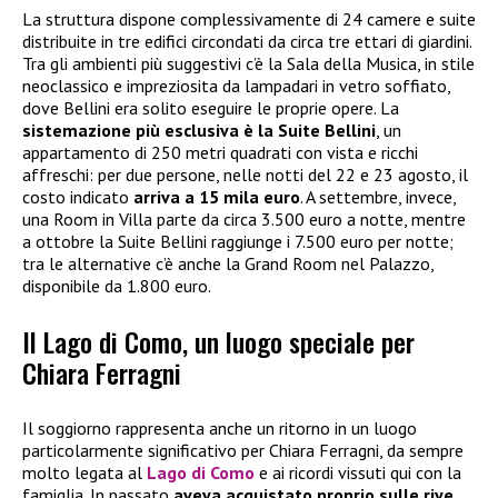
La struttura dispone complessivamente di 24 camere e suite
distribuite in tre edifici circondati da circa tre ettari di giardini.
Tra gli ambienti più suggestivi c’è la Sala della Musica, in stile
neoclassico e impreziosita da lampadari in vetro soffiato,
dove Bellini era solito eseguire le proprie opere. La
sistemazione più esclusiva è la Suite Bellini
, un
appartamento di 250 metri quadrati con vista e ricchi
affreschi: per due persone, nelle notti del 22 e 23 agosto, il
costo indicato
arriva a 15 mila euro
. A settembre, invece,
una Room in Villa parte da circa 3.500 euro a notte, mentre
a ottobre la Suite Bellini raggiunge i 7.500 euro per notte;
tra le alternative c’è anche la Grand Room nel Palazzo,
disponibile da 1.800 euro.
Il Lago di Como, un luogo speciale per
Chiara Ferragni
Il soggiorno rappresenta anche un ritorno in un luogo
particolarmente significativo per Chiara Ferragni, da sempre
molto legata al
Lago di Como
e ai ricordi vissuti qui con la
famiglia. In passato
aveva acquistato proprio sulle rive