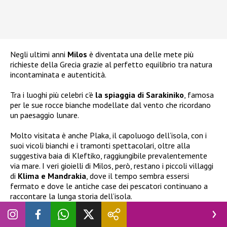
Negli ultimi anni
Milos
è diventata una delle mete più
richieste della Grecia grazie al perfetto equilibrio tra natura
incontaminata e autenticità.
Tra i luoghi più celebri c’è
la spiaggia di Sarakiniko
, famosa
per le sue rocce bianche modellate dal vento che ricordano
un paesaggio lunare.
Molto visitata è anche Plaka, il capoluogo dell’isola, con i
suoi vicoli bianchi e i tramonti spettacolari, oltre alla
suggestiva baia di Kleftiko, raggiungibile prevalentemente
via mare. I veri gioielli di Milos, però, restano i piccoli villaggi
di
Klima e Mandrakia
, dove il tempo sembra essersi
fermato e dove le antiche case dei pescatori continuano a
raccontare la lunga storia dell’isola.
Il
viaggio di
Chiara Ferragni
è proseguito anche a Kimolos,
una piccola isola situata a meno di un chilometro da Milos