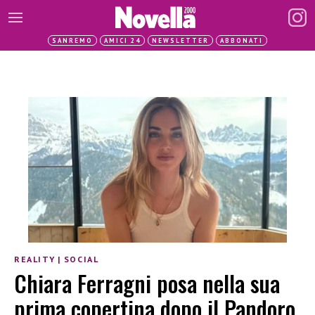
SANREMO
AMICI 24
NEWSLETTER
ABBONATI
REALITY
|
SOCIAL
Chiara Ferragni posa nella sua
prima copertina dopo il Pandoro