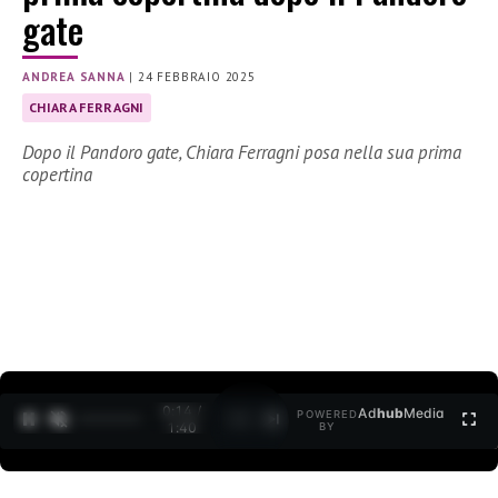
gate
ANDREA SANNA
|
24 FEBBRAIO 2025
CHIARA FERRAGNI
Dopo il Pandoro gate, Chiara Ferragni posa nella sua prima
copertina
0:15 /
Ad
hub
Media
POWERED
1
/
2
1:40
BY