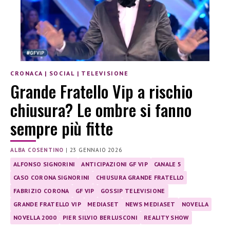
CRONACA
|
SOCIAL
|
TELEVISIONE
Grande Fratello Vip a rischio
chiusura? Le ombre si fanno
sempre più fitte
ALBA COSENTINO
|
23 GENNAIO 2026
ALFONSO SIGNORINI
ANTICIPAZIONI GF VIP
CANALE 5
CASO CORONA SIGNORINI
CHIUSURA GRANDE FRATELLO
FABRIZIO CORONA
GF VIP
GOSSIP TELEVISIONE
GRANDE FRATELLO VIP
MEDIASET
NEWS MEDIASET
NOVELLA
NOVELLA 2000
PIER SILVIO BERLUSCONI
REALITY SHOW