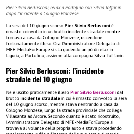
Pier Silvio Berlusconi, relax a Portofino con Silvia Toffanin
dopo l’incidente a Cologno Monzese
La sera del 10 giugno scorso
Pier Silvio Berlusconi
è
rimasto coinvolto in un brutto incidente stradale mentre
tornava a casa da Cologno Monzese, uscendone
fortunatamente illeso. Ora l’Amministratore Delegato di
MFE-MediaForEurope si sta godendo un pò di relax in
Liguria, a Portofino, assieme alla compagna Silvia Toffanin.
Pier Silvio Berlusconi: l’incidente
stradale del 10 giugno
Ne è uscito praticamente illeso
Pier Silvio Berlusconi
dal
brutto
incidente stradale
in cui è rimasto coinvolto la sera
del 10 giugno scorso, mentre stava rientrando a casa da
Cologno Monzese, lungo la strada provinciale che collega
Villasanta ad Arcore. Secondo quanto è stato ricostruito,
l’Amministratore Delegato di MFE-MediaForEurope si
trovava al volante della propria auto e stava procedendo
regolarmente in fila all’interno della sua corsia di marcia