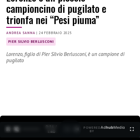
campioncino di pugilato e
trionfa nei “Pesi piuma”
ANDREA SANNA
|
24 FEBBRAIO 2025
PIER SILVIO BERLUSCONI
Lorenzo, figlio di Pier Silvio Berlusconi, è un campione di
pugilato
0:15 /
Ad
hub
Media
POWERED
1
/
2
1:40
BY