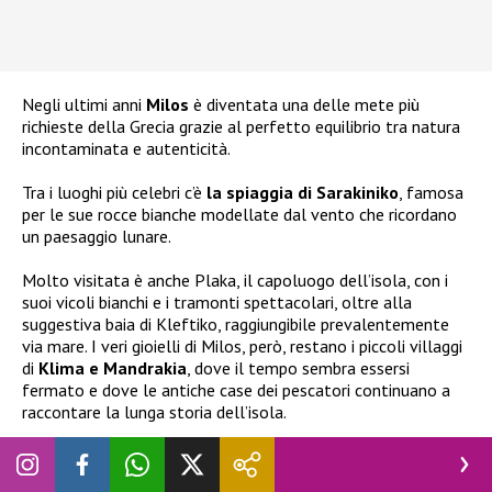
Negli ultimi anni
Milos
è diventata una delle mete più
richieste della Grecia grazie al perfetto equilibrio tra natura
incontaminata e autenticità.
Tra i luoghi più celebri c’è
la spiaggia di Sarakiniko
, famosa
per le sue rocce bianche modellate dal vento che ricordano
un paesaggio lunare.
Molto visitata è anche Plaka, il capoluogo dell’isola, con i
suoi vicoli bianchi e i tramonti spettacolari, oltre alla
suggestiva baia di Kleftiko, raggiungibile prevalentemente
via mare. I veri gioielli di Milos, però, restano i piccoli villaggi
di
Klima e Mandrakia
, dove il tempo sembra essersi
fermato e dove le antiche case dei pescatori continuano a
raccontare la lunga storia dell’isola.
Il
viaggio di
Chiara Ferragni
è proseguito anche a Kimolos,
una piccola isola situata a meno di un chilometro da Milos