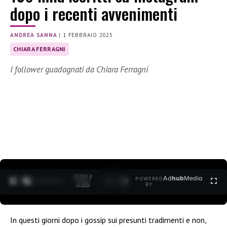
dopo i recenti avvenimenti
ANDREA SANNA
|
1 FEBBRAIO 2025
CHIARA FERRAGNI
I follower guadagnati da Chiara Ferragni
0:30 /
Ad
hub
Media
POWERED
1
/
2
3:35
BY
In questi giorni dopo i gossip sui presunti tradimenti e non,