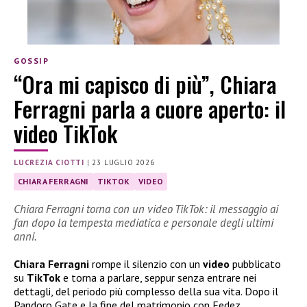
GOSSIP
“Ora mi capisco di più”, Chiara
Ferragni parla a cuore aperto: il
video TikTok
LUCREZIA CIOTTI
|
23 LUGLIO 2026
CHIARA FERRAGNI
TIKTOK
VIDEO
Chiara Ferragni torna con un video TikTok: il messaggio ai
fan dopo la tempesta mediatica e personale degli ultimi
anni.
Chiara Ferragni
rompe il silenzio con un
video
pubblicato
su
TikTok
e torna a parlare, seppur senza entrare nei
dettagli, del periodo più complesso della sua vita. Dopo il
Pandoro Gate e la fine del matrimonio con Fedez,