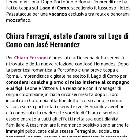
Leone e Vittoria. Dopo Portofino e Roma, l’imprenditrice ha
fatto tappa sul
Lago di Como
, scegliendo il lussuoso Hotel
Passalacqua per una
vacanza
esclusiva tra relax e panorami
mozzafiato.
Chiara Ferragni, estate d’amore sul Lago di
Como con José Hernandez
Per
Chiara Ferragni
è un’estate all’insegna della serenità
ritrovata e della nuova relazione con José Hernandez. Dopo
la parentesi romantica a Portofino e una breve tappa a
Roma, l’imprenditrice digitale ha scelto il Lago di Como per
concedersi qualche giorno di relax insieme al compagno
e ai figli
Leone e Vittoria. La relazione con il manager di
origini colombiane, iniziata circa sei mesi fa dopo il loro
incontro in Colombia alla fine dello scorso anno, è ormai
vissuta senza particolari riservatezze: Hernandez avrebbe
già conosciuto la madre e le sorelle di Chiara e sembra
essere entrato a tutti gli effetti nella sua quotidianità
familiare. A testimoniare il momento positivo sono anche le
immagini pubblicate dalla stessa Ferragni sui social, tra
panorami lacustri, natura e momenti trascorsi in compagnia