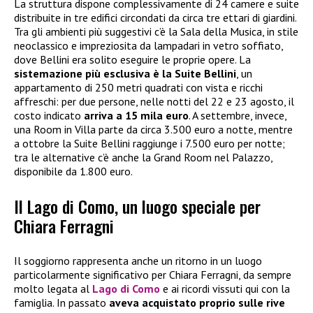
La struttura dispone complessivamente di 24 camere e suite
distribuite in tre edifici circondati da circa tre ettari di giardini.
Tra gli ambienti più suggestivi c’è la Sala della Musica, in stile
neoclassico e impreziosita da lampadari in vetro soffiato,
dove Bellini era solito eseguire le proprie opere. La
sistemazione più esclusiva è la Suite Bellini
, un
appartamento di 250 metri quadrati con vista e ricchi
affreschi: per due persone, nelle notti del 22 e 23 agosto, il
costo indicato
arriva a 15 mila euro
. A settembre, invece,
una Room in Villa parte da circa 3.500 euro a notte, mentre
a ottobre la Suite Bellini raggiunge i 7.500 euro per notte;
tra le alternative c’è anche la Grand Room nel Palazzo,
disponibile da 1.800 euro.
Il Lago di Como, un luogo speciale per
Chiara Ferragni
Il soggiorno rappresenta anche un ritorno in un luogo
particolarmente significativo per Chiara Ferragni, da sempre
molto legata al
Lago di Como
e ai ricordi vissuti qui con la
famiglia. In passato
aveva acquistato proprio sulle rive