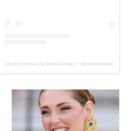
Un post condiviso da Chiara Ferragni ✨ (@chiaraferragni)