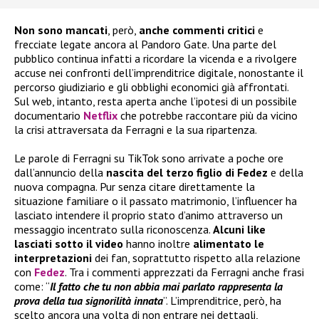
Non sono mancati
, però,
anche commenti critici
e
frecciate legate ancora al Pandoro Gate. Una parte del
pubblico continua infatti a ricordare la vicenda e a rivolgere
accuse nei confronti dell’imprenditrice digitale, nonostante il
percorso giudiziario e gli obblighi economici già affrontati.
Sul web, intanto, resta aperta anche l’ipotesi di un possibile
documentario
Netflix
che potrebbe raccontare più da vicino
la crisi attraversata da Ferragni e la sua ripartenza.
Le parole di Ferragni su TikTok sono arrivate a poche ore
dall’annuncio della
nascita del terzo figlio di Fedez
e della
nuova compagna. Pur senza citare direttamente la
situazione familiare o il passato matrimonio, l’influencer ha
lasciato intendere il proprio stato d’animo attraverso un
messaggio incentrato sulla riconoscenza.
Alcuni like
lasciati sotto il video
hanno inoltre
alimentato le
interpretazioni
dei fan, soprattutto rispetto alla relazione
con
Fedez
. Tra i commenti apprezzati da Ferragni anche frasi
come: “
Il fatto che tu non abbia mai parlato rappresenta la
prova della tua signorilità innata
”. L’imprenditrice, però, ha
scelto ancora una volta di non entrare nei dettagli,