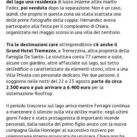
del lago una residenza
di lusso insieme all’ex marito
Fedez,
poi venduta
dopo la separazione. Non è un caso,
quindi, che proprio in questa zona sia stata scattata una
delle prime fotografie della coppia: Hernandez aveva
partecipato alla festa per il compleanno di Chiara,
organizzata nel maggio scorso in una villa del territorio.
Tra le destinazioni care
all’imprenditrice
c’è anche il
Grand Hotel Tremezzo
, a Tremezzina, altra proprietà della
famiglia De Santis. La struttura conta 77 camere e suite,
alcune con giardino, altre affacciate sul lago, sul tetto
dell’edificio o caratterizzate da elementi storici, oltre a una
Villa Privata con personale dedicato. Per due persone, il
soggiorno nelle notti del 22 e 23 agosto
parte da circa
2.300 euro e può arrivare a 6.400 euro
per la
sistemazione Rooftop.
Il periodo trascorso sul lago arriva mentre Ferragni continua
a mantenere il silenzio sulla vita dell’ex marito: negli ultimi
giorni Fedez è stato protagonista di importanti vicende
personali, dalla nascita del primo figlio avuto con la nuova
compagna Giulia Honneger al successivo ricovero per
un’emorragia interna provocata da un’ulcera. Chiara non ha