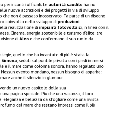
o per incontri ufficiali. Le
autorità saudite
hanno
lle nuove attrazioni e dei progetti in via di sviluppo
o che non è passato inosservato. Fa parte di un disegno
ero coinvolto nello sviluppo di
produzioni
ella realizzazione di
impianti fotovoltaici
, in linea con il
ese. Cinema, energia sostenibile e turismo d’élite: tre
 visione di
Aleo
e che confermano il suo ruolo da
rategie, quello che ha incantato di più è stata la
e
Simona
, seduti sul pontile privato con i piedi immersi
elle e il mare come colonna sonora, hanno regalato uno
e. Nessun evento mondano, nessun bisogno di apparire:
are anche il silenzio in glamour.
crivendo un nuovo capitolo della sua
una pagina speciale. Più che una vacanza, il loro
, eleganza e bellezza da sfogliare come una rivista
l profumo del mare che restano impressi come il più