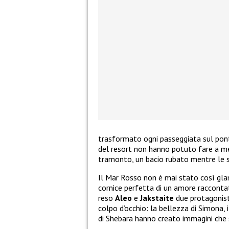
trasformato ogni passeggiata sul ponti
del resort non hanno potuto fare a meno
tramonto, un bacio rubato mentre le sfe
Il Mar Rosso non è mai stato così gla
cornice perfetta di un amore racconta
reso
Aleo
e
Jakstaite
due protagonisti
colpo d’occhio: la bellezza di Simona, 
di Shebara hanno creato immagini che 