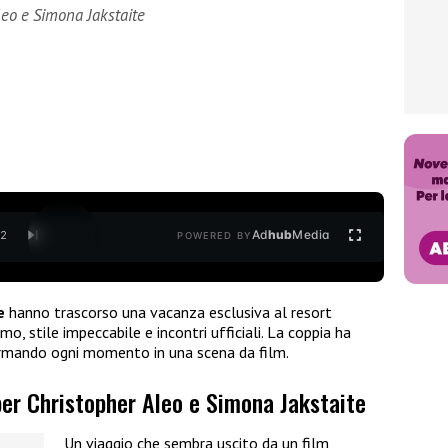
leo e Simona Jakstaite
Ad
hub
Media
/
2
POWERED BY
e
hanno trascorso una vacanza esclusiva al resort
o, stile impeccabile e incontri ufficiali. La coppia ha
ormando ogni momento in una scena da film.
per Christopher Aleo e Simona Jakstaite
Un viaggio che sembra uscito da un film