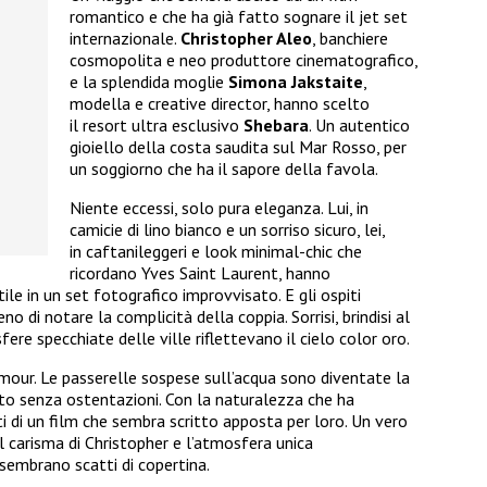
romantico e che ha già fatto sognare il jet set
internazionale.
Christopher Aleo
, banchiere
cosmopolita e neo produttore cinematografico,
e la splendida moglie
Simona Jakstaite
,
modella e creative director, hanno scelto
il resort ultra esclusivo
Shebara
. Un autentico
gioiello della costa saudita sul Mar Rosso, per
un soggiorno che ha il sapore della favola.
Niente eccessi, solo pura eleganza. Lui, in
camicie di lino bianco e un sorriso sicuro, lei,
in caftanileggeri e look minimal-chic che
ricordano Yves Saint Laurent, hanno
le in un set fotografico improvvisato. E gli ospiti
 di notare la complicità della coppia. Sorrisi, brindisi al
re specchiate delle ville riflettevano il cielo color oro.
mour. Le passerelle sospese sull’acqua sono diventate la
to senza ostentazioni. Con la naturalezza che ha
 di un film che sembra scritto apposta per loro. Un vero
il carisma di Christopher e l’atmosfera unica
sembrano scatti di copertina.