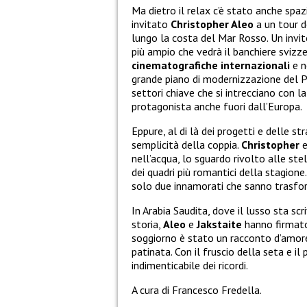
Ma dietro il relax c’è stato anche spazi
invitato
Christopher Aleo
a un tour de
lungo la costa del Mar Rosso. Un invit
più ampio che vedrà il banchiere svizz
cinematografiche internazionali
e n
grande piano di modernizzazione del Pa
settori chiave che si intrecciano con la
protagonista anche fuori dall’Europa.
Eppure, al di là dei progetti e delle st
semplicità della coppia.
Christopher
nell’acqua, lo sguardo rivolto alle st
dei quadri più romantici della stagion
solo due innamorati che sanno trasform
In Arabia Saudita, dove il lusso sta s
storia,
Aleo
e
Jakstaite
hanno firmato 
soggiorno è stato un racconto d’amore
patinata. Con il fruscio della seta e i
indimenticabile dei ricordi.
A cura di Francesco Fredella.