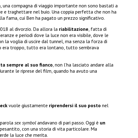
a
, una compagna di viaggio importante non sono bastati a
ere e traghettare nel buio. Una coppia perfetta che non ha
lla fama, cui Ben ha pagato un prezzo significativo.
018 al divorzio. Da allora la
riabilitazione
, fatta di
ranze e periodi dove la luce non era visibile, dove le
la voglia di uscire dal tunnel, ma senza la forza di
to era troppo, tutto era lontano, tutto sembrava
ata sempre al suo fianco
, non l’ha lasciato andare alla
durante le riprese del film, quando ha avuto una
leck
vuole giustamente
riprendersi il suo posto
nel
a parola
sex symbol
andavano di pari passo. Oggi è
un
ppesantito, con una storia di vita particolare. Ma
erde la luce che merita.