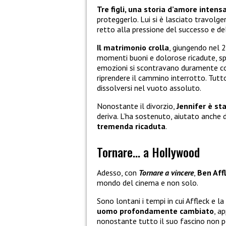
Tre figli, una storia d’amore intens
proteggerlo. Lui si è lasciato travolg
retto alla pressione del successo e de
Il matrimonio crolla
, giungendo nel 2
momenti buoni e dolorose ricadute, spe
emozioni si scontravano duramente con 
riprendere il cammino interrotto. Tut
dissolversi nel vuoto assoluto.
Nonostante il divorzio,
Jennifer è st
deriva. L’ha sostenuto, aiutato anche 
tremenda ricaduta
.
Tornare… a Hollywood
Adesso, con
Tornare a vincere
,
Ben Aff
mondo del cinema e non solo.
Sono lontani i tempi in cui Affleck e l
uomo profondamente cambiato
, a
nonostante tutto il suo fascino non p