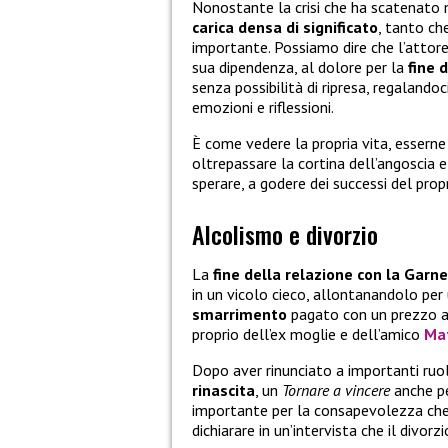
Nonostante la crisi che ha scatenato n
carica densa di significato
, tanto ch
importante. Possiamo dire che l’attore
sua dipendenza, al dolore per la
fine 
senza possibilità di ripresa, regalandoc
emozioni e riflessioni.
È come vedere la propria vita, esserne
oltrepassare la cortina dell’angoscia e
sperare, a godere dei successi del prop
Alcolismo e divorzio
La
fine della relazione con la Garne
in un vicolo cieco, allontanandolo pe
smarrimento
pagato con un prezzo al
proprio dell’ex moglie e dell’amico
Ma
Dopo aver rinunciato a importanti ruol
rinascita
, un
Tornare a vincere
anche pe
importante per la consapevolezza che 
dichiarare in un’intervista che il divorz