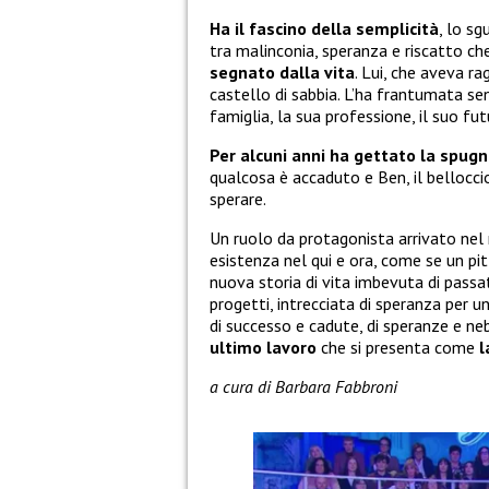
Ha il fascino della semplicità
, lo s
tra malinconia, speranza e riscatto c
segnato dalla vita
. Lui, che aveva r
castello di sabbia. L’ha frantumata se
famiglia, la sua professione, il suo fut
Per alcuni anni ha gettato la spug
qualcosa è accaduto e Ben, il bellocci
sperare.
Un ruolo da protagonista arrivato nel
esistenza nel qui e ora, come se un pit
nuova storia di vita imbevuta di passa
progetti, intrecciata di speranza per u
di successo e cadute, di speranze e ne
ultimo lavoro
che si presenta come
l
a cura di Barbara Fabbroni