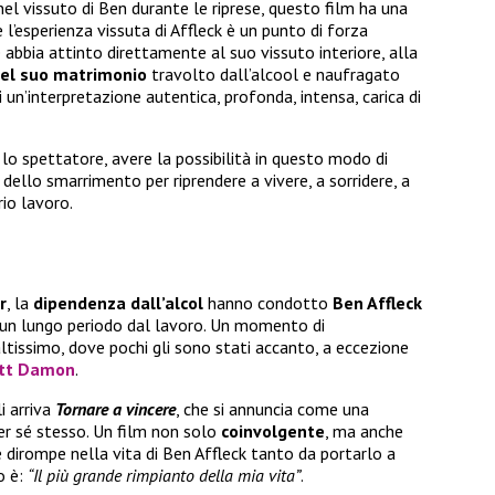
el vissuto di Ben durante le riprese, questo film ha una
e l’esperienza vissuta di Affleck è un punto di forza
 abbia attinto direttamente al suo vissuto interiore, alla
del suo matrimonio
travolto dall’alcool e naufragato
i un’interpretazione autentica, profonda, intensa, carica di
 lo spettatore, avere la possibilità in questo modo di
 dello smarrimento per riprendere a vivere, a sorridere, a
rio lavoro.
r
, la
dipendenza dall’alcol
hanno condotto
Ben Affleck
r un lungo periodo dal lavoro. Un momento di
tissimo, dove pochi gli sono stati accanto, a eccezione
tt Damon
.
i arriva
Tornare a vincere
, che si annuncia come una
r sé stesso. Un film non solo
coinvolgente
, ma anche
dirompe nella vita di Ben Affleck tanto da portarlo a
io è:
“Il più grande rimpianto della mia vita”
.