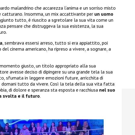
guardo malandrino che accarezza l’anima e un sorriso misto
he catturano. Insomma, un mix accattivante per
un uomo
aggiunto tutto, è riuscito a sgretolare la sua vita come un
nza pensare che distruggeva la sua esistenza, la sua
uro.
na
, sembrava essersi arreso, tutto si era appiattito, poi
o del cinema americano, ha ripreso a vivere, a sognare, a
 momento giusto, un titolo appropriato alla sua
tore avesse deciso di dipingere su una grande tela la sua
to, sfumata in leggere emozioni future, arricchita di
n domani tutto da vivere. Così la tela della sua vita fatta
bbia, di dolore e speranza sta esposta e racchiusa
nel suo
a svolta e il futuro
.