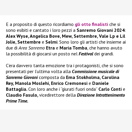
E a proposito di questo ricordiamo
gli otto finalisti
che si
sono esibiti e cantato i loro pezzi a
Sanremo Giovani 2024
:
Alex Wyse, Angelica Bove, Mew, Settembre, Vale Lp e Lil
Jolie, Settembre
e
Selmi
. Sono loro gli artisti che insieme ai
due di
Area Sanremo
Etra
e
Maria Tomba
, che hanno avuto
la possibilità di giocarsi un posto nel
Festival
dei grandi.
C’era davvero tanta emozione tra i protagonisti, che si sono
presentati per l’ultima volta alla
Commissione musicale di
Sanremo Giovani
composta da
Ema Stokholma, Carolina
Rey, Manola Moslehi, Enrico Cremonesi
e
Daniele
Battaglia.
Con loro anche i “giurati fuori onda”
Carlo Conti
e
Claudio Fasulo,
vicedirettore della
Direzione Intrattenimento
Prime Time.