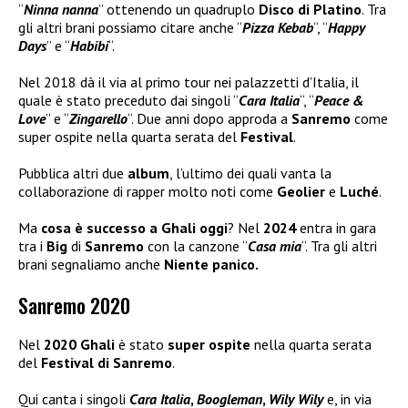
“
Ninna nanna
” ottenendo un quadruplo
Disco di Platino
. Tra
gli altri brani possiamo citare anche “
Pizza Kebab
“, “
Happy
Days
” e “
Habibi
“.
Nel 2018 dà il via al primo tour nei palazzetti d’Italia, il
quale è stato preceduto dai singoli “
Cara Italia
“, “
Peace &
Love
” e “
Zingarello
“. Due anni dopo approda a
Sanremo
come
super ospite nella quarta serata del
Festival
.
Pubblica altri due
album
, l’ultimo dei quali vanta la
collaborazione di rapper molto noti come
Geolier
e
Luché
.
Ma
cosa è successo a Ghali oggi
? Nel
2024
entra in gara
tra i
Big
di
Sanremo
con la canzone “
Casa mia
“. Tra gli altri
brani segnaliamo anche
Niente panico.
Sanremo 2020
Nel
2020 Ghali
è stato
super ospite
nella quarta serata
del
Festival di Sanremo
.
Qui canta i singoli
Cara Italia
,
Boogleman
,
Wily Wily
e, in via