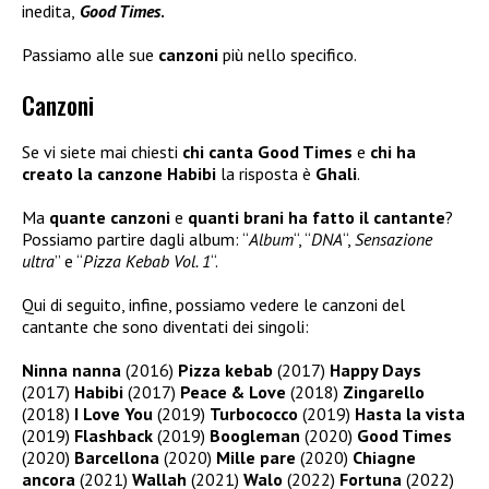
inedita,
Good Times
.
Passiamo alle sue
canzoni
più nello specifico.
Canzoni
Se vi siete mai chiesti
chi canta Good Times
e
chi ha
creato la canzone Habibi
la risposta è
Ghali
.
Ma
quante canzoni
e
quanti brani ha fatto il cantante
?
Possiamo partire dagli album: “
Album
“, “
DNA
“,
Sensazione
ultra
” e “
Pizza Kebab Vol. 1
“.
Qui di seguito, infine, possiamo vedere le canzoni del
cantante che sono diventati dei singoli:
Ninna nanna
(2016)
Pizza kebab
(2017)
Happy Days
(2017)
Habibi
(2017)
Peace & Love
(2018)
Zingarello
(2018)
I Love You
(2019)
Turbococco
(2019)
Hasta la vista
(2019)
Flashback
(2019)
Boogleman
(2020)
Good Times
(2020)
Barcellona
(2020)
Mille pare
(2020)
Chiagne
ancora
(2021)
Wallah
(2021)
Walo
(2022)
Fortuna
(2022)