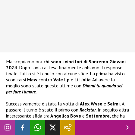
Ma scopriamo ora
chi sono i vincitori di Sanremo Giovani
2024.
Dopo tanta attesa finalmente abbiamo il responso
finale. Tutto si è tenuto con alcune sfide. La prima ha visto
scontrarsi
Mew
contro
Vale Lp
e
Lil Jolie
. Ad avere la
meglio sono state queste ultime con
Dimmi tu quando sei
per fare l’amore
.
Successivamente è stata la volta di
Alex Wyse
e
Selmi.
A
passare il turno è stato il primo con
Rockstar
. In seguito altra
interessante sfida tra
Angelica Bove
e
Settembre
, che ha
visto uscirne vittorioso il cantante con
Vertebre
. Infine spazio
ai due talenti di
Area Sanremo
: tra
Etra
e
Maria Tomba
è
passata la cantante con la canzone
Goodbye (voglio good