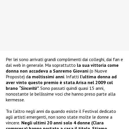
Per lei sono arrivati grandi complimenti dai colleghi, dai fan e
dal web in generale. Ma soprattutto
la sua vittoria come
donna non accadeva a Sanremo Giovani
(o Nuove
Proposte) d
a moltissimi anni
. Infatti
l’ultima donna ad
aver vinto questo premio è stata Arisa nel 2009 col
brano
“Sincerità”
. Sono passati quindi quasi 15 anni,
nonostante le bellissime voci che hanno preso parte alla
kermesse.
Tra l’altro negli anni da quando esiste il Festival dedicato
agli artisti emergenti, non sono state molte le donne a
vincere.
Negli ultimi 20 anni solo 4 donne (Clara
compresa) hanno portato a casa il titolo. Stiamo