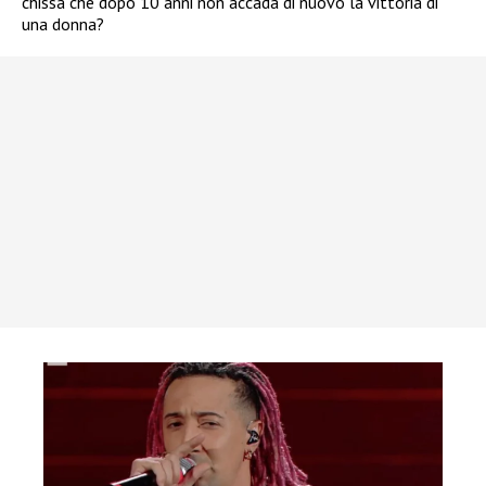
chissà che dopo 10 anni non accada di nuovo la vittoria di
una donna?