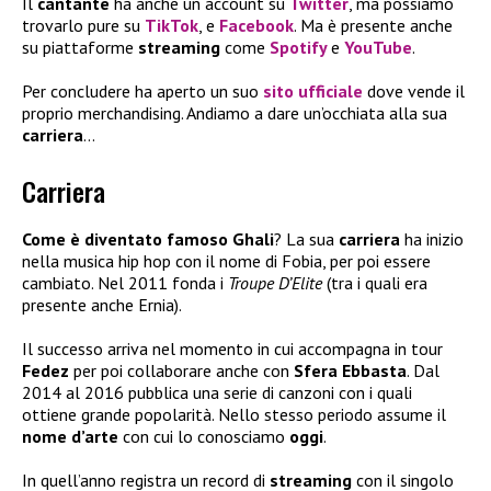
Il
cantante
ha anche un account su
Twitter
, ma possiamo
trovarlo pure su
TikTok
, e
Facebook
. Ma è presente anche
su piattaforme
streaming
come
Spotify
e
YouTube
.
Per concludere ha aperto un suo
sito ufficiale
dove vende il
proprio merchandising. Andiamo a dare un’occhiata alla sua
carriera
…
Carriera
Come è diventato famoso Ghali
? La sua
carriera
ha inizio
nella musica hip hop con il nome di Fobia, per poi essere
cambiato. Nel 2011 fonda i
Troupe D’Elite
(tra i quali era
presente anche Ernia).
Il successo arriva nel momento in cui accompagna in tour
Fedez
per poi collaborare anche con
Sfera Ebbasta
. Dal
2014 al 2016 pubblica una serie di canzoni con i quali
ottiene grande popolarità. Nello stesso periodo assume il
nome d’arte
con cui lo conosciamo
oggi
.
In quell’anno registra un record di
streaming
con il singolo