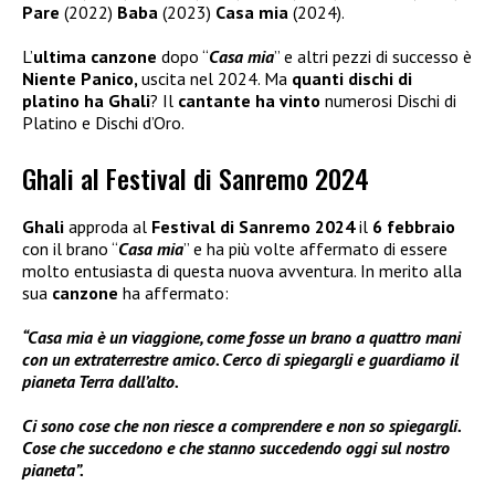
Pare
(2022)
Baba
(2023)
Casa mia
(2024).
L’
ultima canzone
dopo “
Casa mia
” e altri pezzi di successo è
Niente Panico,
uscita nel 2024. Ma
quanti dischi di
platino ha Ghali
? Il
cantante ha vinto
numerosi Dischi di
Platino e Dischi d’Oro.
Ghali al Festival di Sanremo 2024
Ghali
approda al
Festival di Sanremo 2024
il
6 febbraio
con il brano “
Casa mia
” e ha più volte affermato di essere
molto entusiasta di questa nuova avventura. In merito alla
sua
canzone
ha affermato:
“Casa mia è un viaggione, come fosse un brano a quattro mani
con un extraterrestre amico. Cerco di spiegargli e guardiamo il
pianeta Terra dall’alto.
Ci sono cose che non riesce a comprendere e non so spiegargli.
Cose che succedono e che stanno succedendo oggi sul nostro
pianeta”.