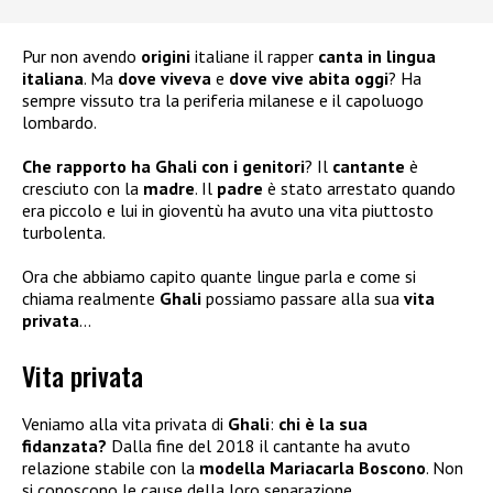
Pur non avendo
origini
italiane il rapper
canta in lingua
italiana
. Ma
dove viveva
e
dove vive abita oggi
? Ha
sempre vissuto tra la periferia milanese e il capoluogo
lombardo.
Che rapporto ha Ghali con i genitori
? Il
cantante
è
cresciuto con la
madre
. Il
padre
è stato arrestato quando
era piccolo e lui in gioventù ha avuto una vita piuttosto
turbolenta.
Ora che abbiamo capito quante lingue parla e come si
chiama realmente
Ghali
possiamo passare alla sua
vita
privata
…
Vita privata
Veniamo alla vita privata di
Ghali
:
chi è la sua
fidanzata?
Dalla fine del 2018 il cantante ha avuto
relazione stabile con la
modella Mariacarla Boscono
. Non
si conoscono le cause della loro separazione.