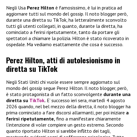
Negli Usa
Perez Hilton
è famosissimo, è lui in pratica ad
aggiornare tutti sul mondo del gossip. Il noto blogger però,
durante una diretta su TikTok, ha letteralmente sconvolto
tutti gli utenti collegati, in quanto, durante la diretta, ha
cominciato a ferirsi ripetutamente, tanto da portare gli
spettatori a chiamare la polizia. Hilton è stato ricoverato in
ospedale. Ma vediamo esattamente che cosa è successo.
Perez Hilton, atti di autolesionismo in
diretta su TikTok
Negli Stati Uniti chi vuole essere sempre aggiornato sul
mondo del gossip segue Perez Hilton. Il noto blogger, però,
è stato protagonista di un fatto sconvolgente
durante una
diretta su
TikTok
.
E’ successo ieri sera, martedì 4 agosto
2026 quando, nel bel mezzo della diretta, il noto blogger ha
prima cominciato a fare discorsi allarmanti, per poi iniziare
a
ferirsi ripetutamente,
fino a manifestare chiaramente
l’intenzione di voler compiere un gesto estremo. Secondo
quanto riportato Hilton si sarebbe inflitto dei tagli,
mostrando evidenti segni di sofferenza psicologica. Tutto