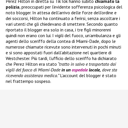
Perez Hilton in diretta su TikTok hanno subito
chiamato la
polizia
, preoccupati per l’evidente sofferenza psicologica del
noto blogger. In attesa dell’arrivo delle forze dell’ordine e
dei soccorsi, Hilton ha continuato a ferirsi, senza ascoltare i
vari utenti che gli chiedevano di smettere. Secondo quanto
riportato il blogger era solo in casa, i tre figli minorenni
quindi non erano con lui. I vigili del fuoco, un’ambulanza e gli
agenti dello sceriffo della contea di Miami-Dade, dopo le
numerose chiamate ricevute sono intervenuti in pochi minuti
e si sono appostati fuori dall’abitazione nel quartiere di
Westchester. Più tardi, l’ufficio dello sceriffo ha dichiarato
che Perez Hilton era stato
“tratto in salvo e trasportato dai
vigili del fuoco di Miami-Dade
in un
ospedale
locale,
dove sta
ricevendo assistenza medica.”
L’account del blogger è stato
nel frattempo sospeso.