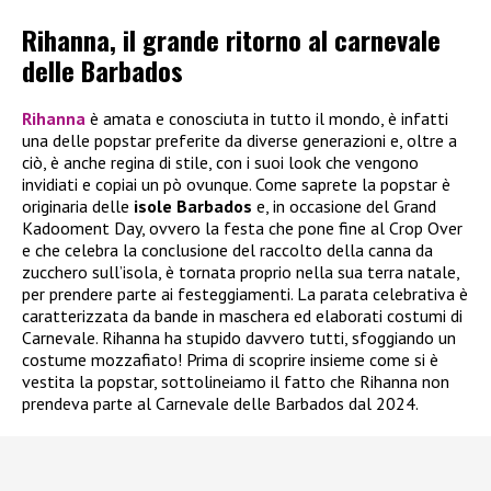
Rihanna, il grande ritorno al carnevale
delle Barbados
Rihanna
è amata e conosciuta in tutto il mondo, è infatti
una delle popstar preferite da diverse generazioni e, oltre a
ciò, è anche regina di stile, con i suoi look che vengono
invidiati e copiai un pò ovunque. Come saprete la popstar è
originaria delle
isole Barbados
e, in occasione del Grand
Kadooment Day, ovvero la festa che pone fine al Crop Over
e che celebra la conclusione del raccolto della canna da
zucchero sull’isola, è tornata proprio nella sua terra natale,
per prendere parte ai festeggiamenti. La parata celebrativa è
caratterizzata da bande in maschera ed elaborati costumi di
Carnevale. Rihanna ha stupido davvero tutti, sfoggiando un
costume mozzafiato! Prima di scoprire insieme come si è
vestita la popstar, sottolineiamo il fatto che Rihanna non
prendeva parte al Carnevale delle Barbados dal 2024.