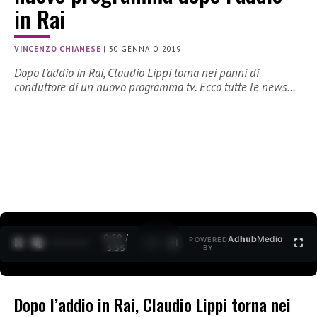
in Rai
VINCENZO CHIANESE
|
30 GENNAIO 2019
Dopo l’addio in Rai, Claudio Lippi torna nei panni di
conduttore di un nuovo programma tv. Ecco tutte le news…
0:30 /
Ad
hub
Media
POWERED
1
/
2
3:35
BY
Dopo l’addio in Rai, Claudio Lippi torna nei