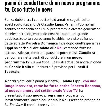
panni di conduttore di un nuovo programma
tv. Ecco tutte le news
Senza dubbio tra i conduttori più amati e seguiti dello
spettacolo italiano c’è
Claudio Lippi
. Per anni l’uomo ha
tenuto compagnia con i suoi programmi a diverse generazioni
di telespettatori, entrando così nel cuore del grande
pubblico. Solo lo scorso anno lo abbiamo visto al fianco
delle sorelle
Parodi
a
Domenica In
, e dopo quell’esperienza
Lippi
ha deciso di dire
addio
alla
Rai
, cercando fortuna
altrove. Adesso, dopo una pausa di pochi mesi,
Claudio
sta
per tornare nelle vesti di conduttore in un
nuovo
programma tv
:
La Tua Voce
. Il talk di attualità andrà in onda
su
Canale Italia
e il debutto è previsto per
lunedì 4
febbraio
.
A pochi giorni dalla prima puntata,
Claudio Lippi
,
con una
lunga intervista, come ha fatto anche
Roberta Bonanno
,
al nuovo numero del settimanale
Visto TV
, ha
presentato il suo
nuovo programma tv
, parlando,
inevitabilmente, anche dell’
addio
in
Rai
. Partendo proprio da
La Tua Voce
, il conduttore svela: