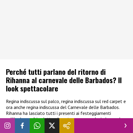
Perché tutti parlano del ritorno di
Rihanna al carnevale delle Barbados? Il
look spettacolare
Regina indiscussa sul palco, regina indiscussa sul red carpet e
ora anche regina indiscussa del Carnevale delle Barbados.
Rihanna ha lasciato tutti i presenti ai festeggiamenti
sull’isola caraibica letteralmente senza parole, indossando
un costume mozzafiato. Video e foto del look hanno subito
fatto il giro del web, con i fan della popstar incantati dalla