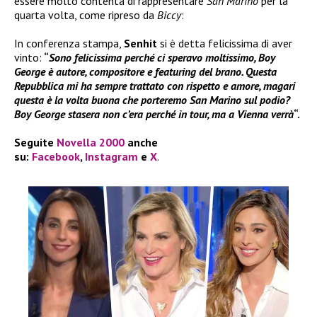
essere molto contenta di rappresentare
San Marino
per la
quarta volta, come ripreso da
Biccy
:
In conferenza stampa,
Senhit
si è detta felicissima di aver
vinto:
“
Sono felicissima perché ci speravo moltissimo, Boy
George è autore, compositore e featuring del brano. Questa
Repubblica mi ha sempre trattato con rispetto e amore, magari
questa è la volta buona che porteremo San Marino sul podio?
Boy George stasera non c’era perché in tour, ma a Vienna verrà
“.
Seguite
Novella 2000
anche
su:
Facebook
,
Instagram
e
X
.