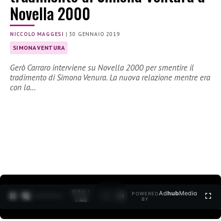
Novella 2000
NICCOLO MAGGESI
|
30 GENNAIO 2019
SIMONA VENTURA
Gerò Carraro interviene su Novella 2000 per smentire il
tradimento di Simona Venura. La nuova relazione mentre era
con la…
0:15 /
Ad
hub
Media
POWERED
1
/
2
1:40
BY