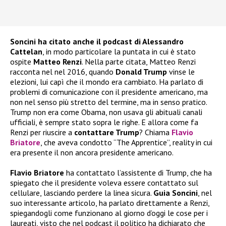
Soncini ha citato anche il podcast di Alessandro
Cattelan
, in modo particolare la puntata in cui è stato
ospite
Matteo Renzi
. Nella parte citata, Matteo Renzi
racconta nel nel 2016, quando
Donald Trump
vinse le
elezioni, lui capì che il mondo era cambiato. Ha parlato di
problemi di comunicazione con il presidente americano, ma
non nel senso più stretto del termine, ma in senso pratico.
Trump non era come Obama, non usava gli abituali canali
ufficiali, è sempre stato sopra le righe. E allora come fa
Renzi per riuscire a
contattare Trump
? Chiama
Flavio
Briatore
, che aveva condotto “The Apprentice”, reality in cui
era presente il non ancora presidente americano.
Flavio Briatore
ha contattato l’assistente di Trump, che ha
spiegato che il presidente voleva essere contattato sul
cellulare, lasciando perdere la linea sicura.
Guia Soncini
, nel
suo interessante articolo, ha parlato direttamente a Renzi,
spiegandogli come funzionano al giorno d’oggi le cose per i
laureati, visto che nel podcast il politico ha dichiarato che