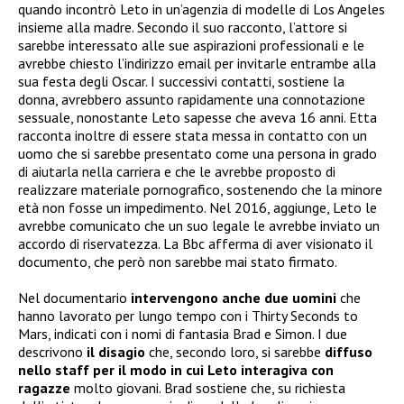
quando incontrò Leto in un’agenzia di modelle di Los Angeles
insieme alla madre. Secondo il suo racconto, l’attore si
sarebbe interessato alle sue aspirazioni professionali e le
avrebbe chiesto l’indirizzo email per invitarle entrambe alla
sua festa degli Oscar. I successivi contatti, sostiene la
donna, avrebbero assunto rapidamente una connotazione
sessuale, nonostante Leto sapesse che aveva 16 anni. Etta
racconta inoltre di essere stata messa in contatto con un
uomo che si sarebbe presentato come una persona in grado
di aiutarla nella carriera e che le avrebbe proposto di
realizzare materiale pornografico, sostenendo che la minore
età non fosse un impedimento. Nel 2016, aggiunge, Leto le
avrebbe comunicato che un suo legale le avrebbe inviato un
accordo di riservatezza. La Bbc afferma di aver visionato il
documento, che però non sarebbe mai stato firmato.
Nel documentario
intervengono anche due uomini
che
hanno lavorato per lungo tempo con i Thirty Seconds to
Mars, indicati con i nomi di fantasia Brad e Simon. I due
descrivono
il disagio
che, secondo loro, si sarebbe
diffuso
nello staff per il modo in cui Leto interagiva con
ragazze
molto giovani. Brad sostiene che, su richiesta