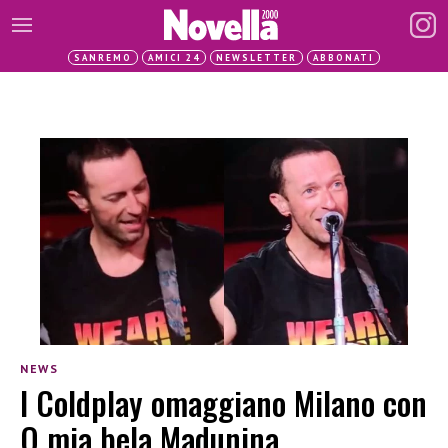
SANREMO
AMICI 24
NEWSLETTER
ABBONATI
NEWS
I Coldplay omaggiano Milano con
O mia bela Madunina