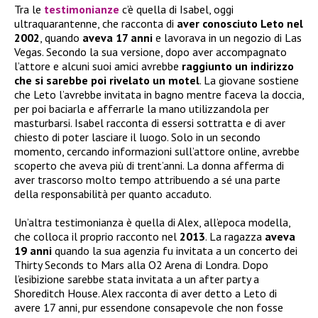
Tra le
testimonianze
c’è quella di Isabel, oggi
ultraquarantenne, che racconta di
aver conosciuto Leto nel
2002
, quando
aveva 17 anni
e lavorava in un negozio di Las
Vegas. Secondo la sua versione, dopo aver accompagnato
l’attore e alcuni suoi amici avrebbe
raggiunto un indirizzo
che si sarebbe poi rivelato un motel
. La giovane sostiene
che Leto l’avrebbe invitata in bagno mentre faceva la doccia,
per poi baciarla e afferrarle la mano utilizzandola per
masturbarsi. Isabel racconta di essersi sottratta e di aver
chiesto di poter lasciare il luogo. Solo in un secondo
momento, cercando informazioni sull’attore online, avrebbe
scoperto che aveva più di trent’anni. La donna afferma di
aver trascorso molto tempo attribuendo a sé una parte
della responsabilità per quanto accaduto.
Un’altra testimonianza è quella di Alex, all’epoca modella,
che colloca il proprio racconto nel
2013
. La ragazza
aveva
19 anni
quando la sua agenzia fu invitata a un concerto dei
Thirty Seconds to Mars alla O2 Arena di Londra. Dopo
l’esibizione sarebbe stata invitata a un after party a
Shoreditch House. Alex racconta di aver detto a Leto di
avere 17 anni, pur essendone consapevole che non fosse