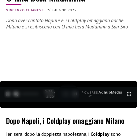
VINCENZO CHIANESE
|
26 GIUGNO 2023
Dopo aver cantato Napule è, i Coldplay omaggiano anche
Milano e si esibiscono con O mia bela Madunina a San Siro
0:29 /
Ad
hub
Media
POWERED
1
/
2
3:35
BY
Dopo Napoli, i Coldplay omaggiano Milano
Ieri sera, dopo la doppietta napoletana, i
Coldplay
sono