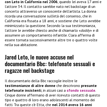
con Leto in California nel 2006
, quando lei aveva 17 anni e
l’attore 34. Il contatto sarebbe nato nel backstage di un
concerto attraverso un conoscente dell’artista. La donna
ricorda una conversazione sull’età del consenso, che in
California era fissata a 18 anni, e sostiene che Leto avrebbe
minimizzato la questione. Secondo la sua testimonianza,
l’attore le avrebbe chiesto anche di chiamarlo «
daddy
» e di
assumere un comportamento infantile. Clara afferma di
essere tornata successivamente altre tre o quattro volte
nella sua abitazione.
Jared Leto, le nuove accuse nel
documentario Bbc: telefonate sessuali e
ragazze nel backstage
Il documentario della Bbc raccoglie inoltre le
testimonianze di altre donne
che descrivono
presunte
telefonate insistenti
, in alcuni casi a
sfondo sessuale
.
Cinque donne affermano di aver ricevuto contatti di questo
tipo e quattro di loro erano adolescenti al momento dei
fatti. Tra queste c’è Etta, che
nel 2014 aveva 16 anni