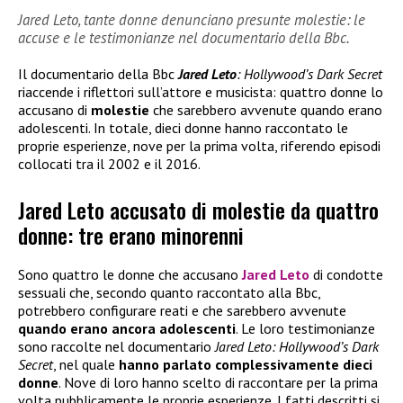
Jared Leto, tante donne denunciano presunte molestie: le
accuse e le testimonianze nel documentario della Bbc.
Il documentario della Bbc
Jared Leto
: Hollywood’s Dark Secret
riaccende i riflettori sull’attore e musicista: quattro donne lo
accusano di
molestie
che sarebbero avvenute quando erano
adolescenti. In totale, dieci donne hanno raccontato le
proprie esperienze, nove per la prima volta, riferendo episodi
collocati tra il 2002 e il 2016.
Jared Leto accusato di molestie da quattro
donne: tre erano minorenni
Sono quattro le donne che accusano
Jared Leto
di condotte
sessuali che, secondo quanto raccontato alla Bbc,
potrebbero configurare reati e che sarebbero avvenute
quando erano ancora adolescenti
. Le loro testimonianze
sono raccolte nel documentario
Jared Leto: Hollywood’s Dark
Secret
, nel quale
hanno parlato complessivamente dieci
donne
. Nove di loro hanno scelto di raccontare per la prima
volta pubblicamente le proprie esperienze. I fatti descritti si