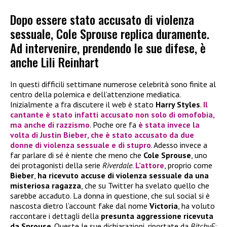
Dopo essere stato accusato di violenza
sessuale, Cole Sprouse replica duramente.
Ad intervenire, prendendo le sue difese, è
anche Lili Reinhart
In questi difficili settimane numerose celebrità sono finite al
centro della polemica e dell’attenzione mediatica.
Inizialmente a fra discutere il web è stato
Harry Styles
.
Il
cantante è stato infatti accusato non solo di omofobia,
ma anche di razzismo
. Poche ore fa
è stata invece la
volta di
Justin Bieber
, che è stato accusato da due
donne di violenza sessuale e di stupro
. Adesso invece a
far parlare di sé è niente che meno che
Cole Sprouse
, uno
dei protagonisti della serie
Riverdale
.
L’attore
, proprio come
Bieber
,
ha ricevuto accuse di violenza sessuale da una
misteriosa ragazza
, che su Twitter ha svelato quello che
sarebbe accaduto. La donna in questione, che sul social si è
nascosta dietro l’account fake dal nome
Victoria
, ha voluto
raccontare i dettagli della
presunta aggressione ricevuta
da Sprouse
. Queste le sue dichiarazioni, riportate da
BitchyF
: