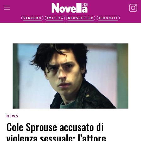
SANREMO
AMICI 24
NEWSLETTER
ABBONATI
NEWS
Cole Sprouse accusato di
violenza sessuale: l’attore