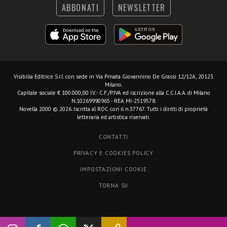
ABBONATI
NEWSLETTER
Visibilia Editrice S.r.l.
con sede in Via Privata Giovannino De Grassi 12/12A, 20123
Milano.
Capitale sociale € 100.000,00 I.V. - C.F./P.IVA ed iscrizione alla C.C.I.A.A. di Milano
N.10269990965 - REA MI-2519578.
Novella 2000 © 2026. Iscritta al ROC con il n.37767. Tutti i diritti di proprietà
letteraria ed artistica riservati.
CONTATTI
PRIVACY E COOKIES POLICY
IMPOSTAZIONI COOKIE
TORNA SU