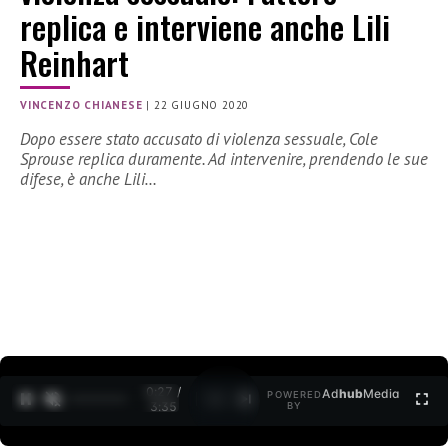
replica e interviene anche Lili
Reinhart
VINCENZO CHIANESE
|
22 GIUGNO 2020
Dopo essere stato accusato di violenza sessuale, Cole
Sprouse replica duramente. Ad intervenire, prendendo le sue
difese, è anche Lili…
0:27 /
Ad
hub
Media
POWERED
1
/
2
3:35
BY