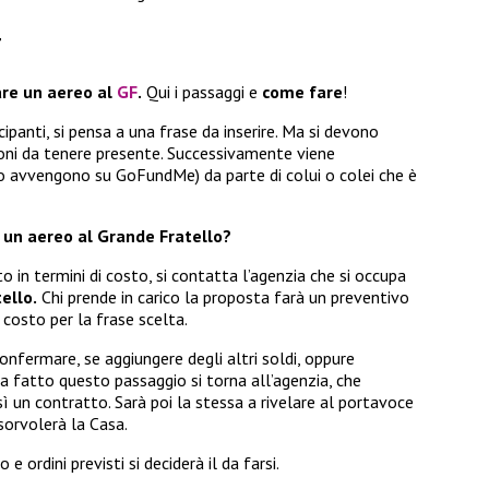
F
are un aereo al
GF
.
Qui i passaggi e
come fare
!
panti, si pensa a una frase da inserire. Ma si devono
ioni da tenere presente. Successivamente viene
o avvengono su GoFundMe) da parte di colui o colei che è
e un aereo al Grande Fratello?
 in termini di costo, si contatta l’agenzia che si occupa
ello.
Chi prende in carico la proposta farà un preventivo
costo per la frase scelta.
onfermare, se aggiungere degli altri soldi, oppure
ta fatto questo passaggio si torna all’agenzia, che
osì un contratto. Sarà poi la stessa a rivelare al portavoce
 sorvolerà la Casa.
 e ordini previsti si deciderà il da farsi.