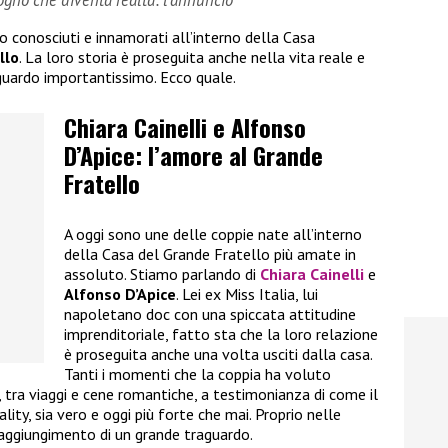
sogno che diventa realtà: l’annuncio
no conosciuti e innamorati all’interno della Casa
llo
. La loro storia è proseguita anche nella vita reale e
guardo importantissimo. Ecco quale.
Chiara Cainelli e Alfonso
D’Apice: l’amore al Grande
Fratello
A oggi sono une delle coppie nate all’interno
della Casa del Grande Fratello più amate in
assoluto. Stiamo parlando di
Chiara Cainelli
e
Alfonso D’Apice
. Lei ex Miss Italia, lui
napoletano doc con una spiccata attitudine
imprenditoriale, fatto sta che la loro relazione
è proseguita anche una volta usciti dalla casa.
Tanti i momenti che la coppia ha voluto
i, tra viaggi e cene romantiche, a testimonianza di come il
ality, sia vero e oggi più forte che mai. Proprio nelle
raggiungimento di un grande traguardo.