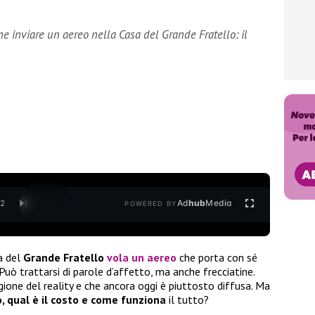
ome inviare un aereo nella Casa del Grande Fratello: il
Ad
hub
Media
/
2
POWERED BY
a del
Grande Fratello
vola un
aereo
che porta con sé
Può trattarsi di parole d’affetto, ma anche frecciatine.
one del reality e che ancora oggi è piuttosto diffusa. Ma
, qual è il costo e come funziona
il tutto?