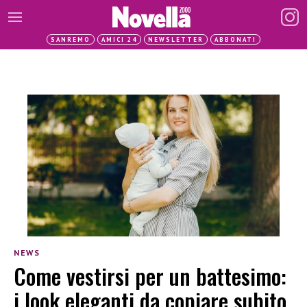
SANREMO
AMICI 24
NEWSLETTER
ABBONATI
NEWS
Come vestirsi per un battesimo:
i look eleganti da copiare subito