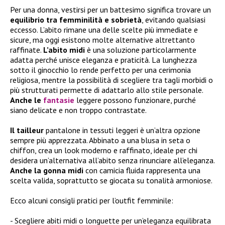
Per una donna, vestirsi per un battesimo significa trovare un
equilibrio tra femminilità e sobrietà
, evitando qualsiasi
eccesso. L’abito rimane una delle scelte più immediate e
sicure, ma oggi esistono molte alternative altrettanto
raffinate.
L’abito midi
è una soluzione particolarmente
adatta perché unisce eleganza e praticità. La lunghezza
sotto il ginocchio lo rende perfetto per una cerimonia
religiosa, mentre la possibilità di scegliere tra tagli morbidi o
più strutturati permette di adattarlo allo stile personale.
Anche le
fantasie
leggere possono funzionare, purché
siano delicate e non troppo contrastate.
Il tailleur
pantalone in tessuti leggeri è un’altra opzione
sempre più apprezzata. Abbinato a una blusa in seta o
chiffon, crea un look moderno e raffinato, ideale per chi
desidera un’alternativa all’abito senza rinunciare all’eleganza.
Anche la gonna midi
con camicia fluida rappresenta una
scelta valida, soprattutto se giocata su tonalità armoniose.
Ecco alcuni consigli pratici per l’outfit femminile:
Scegliere abiti midi o longuette per un’eleganza equilibrata