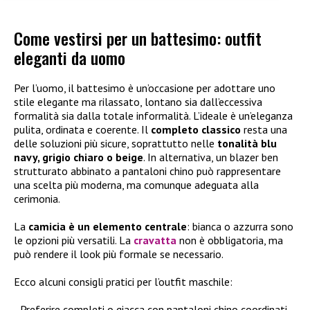
Come vestirsi per un battesimo: outfit
eleganti da uomo
Per l’uomo, il battesimo è un’occasione per adottare uno
stile elegante ma rilassato, lontano sia dall’eccessiva
formalità sia dalla totale informalità. L’ideale è un’eleganza
pulita, ordinata e coerente. Il
completo classico
resta una
delle soluzioni più sicure, soprattutto nelle
tonalità blu
navy, grigio chiaro o beige
. In alternativa, un blazer ben
strutturato abbinato a pantaloni chino può rappresentare
una scelta più moderna, ma comunque adeguata alla
cerimonia.
La
camicia è un elemento centrale
: bianca o azzurra sono
le opzioni più versatili. La
cravatta
non è obbligatoria, ma
può rendere il look più formale se necessario.
Ecco alcuni consigli pratici per l’outfit maschile:
Preferire completi o giacca con pantaloni chino coordinati