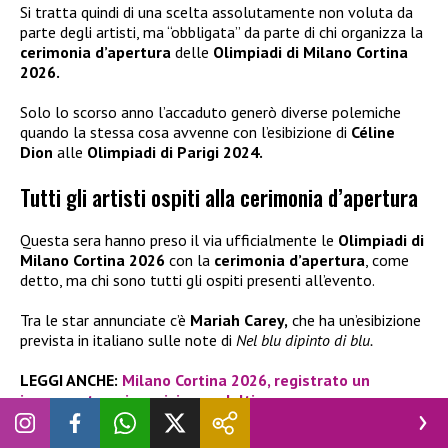
Si tratta quindi di una scelta assolutamente non voluta da
parte degli artisti, ma “obbligata” da parte di chi organizza la
cerimonia d’apertura
delle
Olimpiadi di Milano Cortina
2026.
Solo lo scorso anno l’accaduto generò diverse polemiche
quando la stessa cosa avvenne con l’esibizione di
Céline
Dion
alle
Olimpiadi di Parigi 2024.
Tutti gli artisti ospiti alla cerimonia d’apertura
Questa sera hanno preso il via ufficialmente le
Olimpiadi di
Milano Cortina 2026
con la
cerimonia d’apertura
, come
detto, ma chi sono tutti gli ospiti presenti all’evento.
Tra le star annunciate c’è
Mariah Carey,
che ha un’esibizione
prevista in italiano sulle note di
Nel blu dipinto di blu.
LEGGI ANCHE:
Milano Cortina 2026, registrato un
incremento nei servizi per adulti
Ma non è finita qui, perché la lista si impreziosisce anche di