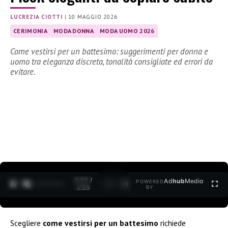
LUCREZIA CIOTTI
|
10 MAGGIO 2026
CERIMONIA
MODA DONNA
MODA UOMO 2026
Come vestirsi per un battesimo: suggerimenti per donna e
uomo tra eleganza discreta, tonalità consigliate ed errori da
evitare.
0:30 /
Ad
hub
Media
POWERED
1
/
2
3:35
BY
Scegliere
come vestirsi per un battesimo
richiede