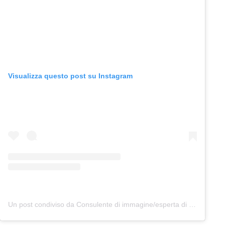
Visualizza questo post su Instagram
Un post condiviso da Consulente di immagine/esperta di stile/armocromia/eleganza (@angelica.piora.official)