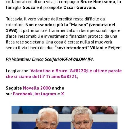
collaboratore di una vita, il compagno
Bruce Hoeksema
, la
famiglia
Souza
e il pronipote
Oscar Garavani.
Tuttavia, il vero valore dell’eredità resta difficile da
calcolare.
Non essendoci più la “Maison” (venduta nel
1998)
, il patrimonio è frammentato in beni personali, opere
d’arte inestimabili e investimenti finanziari protetti da una
fitta rete societaria. Una cosa è certa: nulla si muoverà
senza il via libera dei due
“sovrintendenti” Villani e Feijen
.
Ph Valentino/ Enrica Scalfari/AGF/AVALON/ IPA
Leggi anche:
Valentino e Bruce: &#8220;Le ultime parole
che ci siamo detti? Ti amo&#8221;
Seguite
Novella 2000
anche
su:
Facebook
,
Instagram
e
X