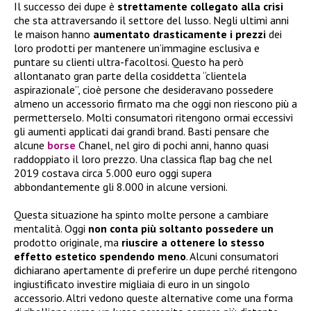
Il successo dei dupe è
strettamente collegato alla crisi
che sta attraversando il settore del lusso. Negli ultimi anni
le maison hanno
aumentato drasticamente i prezzi
dei
loro prodotti per mantenere un’immagine esclusiva e
puntare su clienti ultra-facoltosi. Questo ha però
allontanato gran parte della cosiddetta “clientela
aspirazionale”, cioè persone che desideravano possedere
almeno un accessorio firmato ma che oggi non riescono più a
permetterselo. Molti consumatori ritengono ormai eccessivi
gli aumenti applicati dai grandi brand. Basti pensare che
alcune
borse
Chanel, nel giro di pochi anni, hanno quasi
raddoppiato il loro prezzo. Una classica flap bag che nel
2019 costava circa 5.000 euro oggi supera
abbondantemente gli 8.000 in alcune versioni.
Questa situazione ha spinto molte persone a cambiare
mentalità. Oggi
non conta più soltanto possedere un
prodotto originale, ma
riuscire a ottenere lo stesso
effetto estetico spendendo meno
. Alcuni consumatori
dichiarano apertamente di preferire un dupe perché ritengono
ingiustificato investire migliaia di euro in un singolo
accessorio. Altri vedono queste alternative come una forma