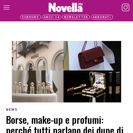
SANREMO
AMICI 24
NEWSLETTER
ABBONATI
NEWS
Borse, make-up e profumi:
perché tutti parlano dei dupe di