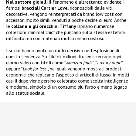
Nel settore gioielli
il fenomeno è altrettanto evidente. I
famosi
bracciali Cartier Love
, riconoscibili dalle viti
decorative, vengono reinterpretati da brand low cost con
accessori molto simili venduti a poche decine di euro. Anche
le
collane e gli orecchini Tiffany
ispirano numerose
collezioni “minimal chic” che puntano sulla stessa estetica
raffinata ma con materiali molto meno costosi.
I social hanno avuto un ruolo decisivo nell’esplosione di
questa tendenza. Su TikTok milioni di utenti cercano ogni
giorno video con titoli come “
Amazon finds
”, “
Luxury dupe
”
oppure “
Look for less
”, nei quali vengono mostrati prodotti
economici che replicano l’aspetto di articoli di lusso. In molti
casi il dupe viene persino celebrato come scelta intelligente
e moderna, simbolo di un consumo più furbo e meno legato
allo status sociale.