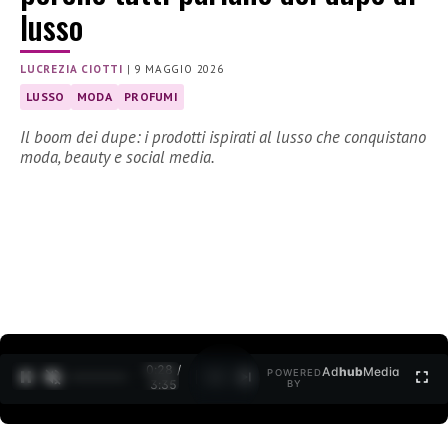
lusso
LUCREZIA CIOTTI
|
9 MAGGIO 2026
LUSSO
MODA
PROFUMI
Il boom dei dupe: i prodotti ispirati al lusso che conquistano
moda, beauty e social media.
0:30 /
Ad
hub
Media
POWERED
1
/
2
3:35
BY