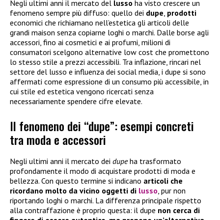
Negli ultimi anni il mercato del
lusso
ha visto crescere un
fenomeno sempre più diffuso: quello dei
dupe
,
prodotti
economici che richiamano nell’estetica gli articoli delle
grandi maison senza copiarne loghi o marchi. Dalle borse agli
accessori, fino ai cosmetici e ai profumi, milioni di
consumatori scelgono alternative low cost che promettono
lo stesso stile a prezzi accessibili. Tra inflazione, rincari nel
settore del lusso e influenza dei social media, i dupe si sono
affermati come espressione di un consumo più accessibile, in
cui stile ed estetica vengono ricercati senza
necessariamente spendere cifre elevate.
Il fenomeno dei “dupe”: esempi concreti
tra moda e accessori
Negli ultimi anni il mercato dei
dupe
ha trasformato
profondamente il modo di acquistare prodotti di moda e
bellezza. Con questo termine si indicano
articoli che
ricordano molto da vicino oggetti di
lusso
, pur non
riportando loghi o marchi. La differenza principale rispetto
alla contraffazione è proprio questa: il dupe
non cerca di