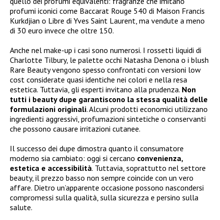
quello dei profumi equivalenti: fragranze che imitano
profumi iconici come Baccarat Rouge 540 di Maison Francis
Kurkdjian o Libre di Yves Saint Laurent, ma vendute a meno
di 30 euro invece che oltre 150.
Anche nel make-up i casi sono numerosi. I rossetti liquidi di
Charlotte Tilbury, le palette occhi Natasha Denona o i blush
Rare Beauty vengono spesso confrontati con versioni low
cost considerate quasi identiche nei colori e nella resa
estetica. Tuttavia, gli esperti invitano alla prudenza.
Non
tutti i beauty dupe garantiscono la stessa qualità
delle
formulazioni originali
. Alcuni prodotti economici utilizzano
ingredienti aggressivi, profumazioni sintetiche o conservanti
che possono causare irritazioni cutanee.
Il successo dei dupe dimostra quanto il consumatore
moderno sia cambiato: oggi si cercano
convenienza,
estetica e accessibilità
. Tuttavia, soprattutto nel settore
beauty, il prezzo basso non sempre coincide con un vero
affare. Dietro un’apparente occasione possono nascondersi
compromessi sulla qualità, sulla sicurezza e persino sulla
salute.