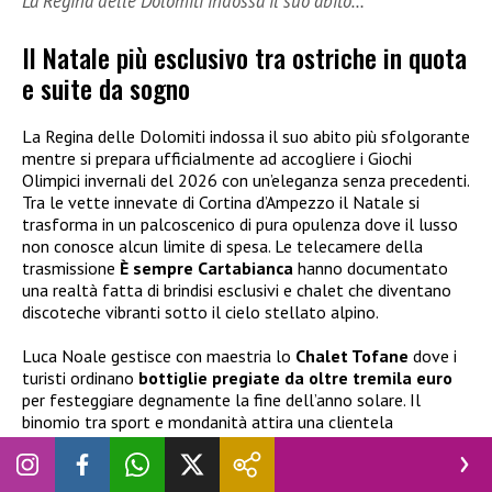
La Regina delle Dolomiti indossa il suo abito…
Il Natale più esclusivo tra ostriche in quota
e suite da sogno
La Regina delle Dolomiti indossa il suo abito più sfolgorante
mentre si prepara ufficialmente ad accogliere i Giochi
Olimpici invernali del 2026 con un’eleganza senza precedenti.
Tra le vette innevate di Cortina d’Ampezzo il Natale si
trasforma in un palcoscenico di pura opulenza dove il lusso
non conosce alcun limite di spesa. Le telecamere della
trasmissione
È sempre Cartabianca
hanno documentato
una realtà fatta di brindisi esclusivi e chalet che diventano
discoteche vibranti sotto il cielo stellato alpino.
Luca Noale gestisce con maestria lo
Chalet Tofane
dove i
turisti ordinano
bottiglie pregiate da oltre tremila euro
per festeggiare degnamente la fine dell’anno solare. Il
binomio tra sport e mondanità attira una clientela
internazionale disposta a tutto pur di vivere l’emozione di
una degustazione di ostriche fresche ad alta quota. Gherardo
Manaigo racconta con un sorriso le richieste più eccentriche