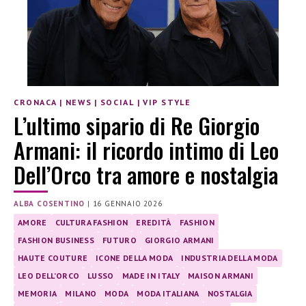
CRONACA
|
NEWS
|
SOCIAL
|
VIP STYLE
L’ultimo sipario di Re Giorgio
Armani: il ricordo intimo di Leo
Dell’Orco tra amore e nostalgia
ALBA COSENTINO
|
16 GENNAIO 2026
AMORE
CULTURA FASHION
EREDITÀ
FASHION
FASHION BUSINESS
FUTURO
GIORGIO ARMANI
HAUTE COUTURE
ICONE DELLA MODA
INDUSTRIA DELLA MODA
LEO DELL’ORCO
LUSSO
MADE IN ITALY
MAISON ARMANI
MEMORIA
MILANO
MODA
MODA ITALIANA
NOSTALGIA