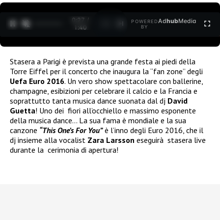
0:27 /
Ad
hub
Media
POWERED
1
/
2
1:40
BY
Stasera a Parigi è prevista una grande festa ai piedi della
Torre Eiffel per il concerto che inaugura la “fan zone” degli
Uefa Euro 2016
. Un vero show spettacolare con ballerine,
champagne, esibizioni per celebrare il calcio e la Francia e
soprattutto tanta musica dance suonata dal dj
David
Guetta
! Uno dei fiori all’occhiello e massimo esponente
della musica dance… La sua fama è mondiale e la sua
canzone
“This One’s For You”
è l’inno degli Euro 2016, che il
dj insieme alla vocalist
Zara Larsson
eseguirà stasera live
durante la cerimonia di apertura!