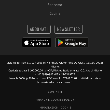
Sanremo
Cucina
ABBONATI
NEWSLETTER
Visibilia Editrice S.r.l.
con sede in Via Privata Giovannino De Grassi 12/12A, 20123
Milano.
Capitale sociale € 100.000,00 I.V. - C.F./P.IVA ed iscrizione alla C.C.I.A.A. di Milano
N.10269990965 - REA MI-2519578.
Novella 2000 © 2026. Iscritta al ROC con il n.37767. Tutti i diritti di proprietà
letteraria ed artistica riservati.
CONTATTI
PRIVACY E COOKIES POLICY
IMPOSTAZIONI COOKIE