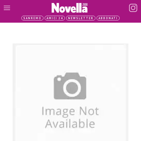
SANREMO
AMICI 24
NEWSLETTER
ABBONATI