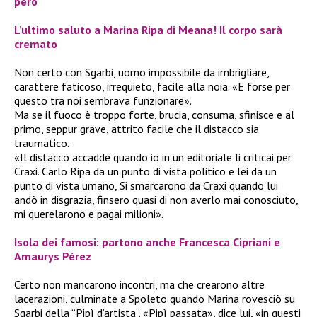
però
L’ultimo saluto a Marina Ripa di Meana! Il corpo sarà
cremato
Non certo con Sgarbi, uomo impossibile da imbrigliare,
carattere faticoso, irrequieto, facile alla noia. «E forse per
questo tra noi sembrava funzionare».
Ma se il fuoco è troppo forte, brucia, consuma, sfinisce e al
primo, seppur grave, attrito facile che il distacco sia
traumatico.
«Il distacco accadde quando io in un editoriale li criticai per
Craxi. Carlo Ripa da un punto di vista politico e lei da un
punto di vista umano, Si smarcarono da Craxi quando lui
andò in disgrazia, finsero quasi di non averlo mai conosciuto,
mi querelarono e pagai milioni».
Isola dei famosi: partono anche Francesca Cipriani e
Amaurys Pérez
Certo non mancarono incontri, ma che crearono altre
lacerazioni, culminate a Spoleto quando Marina rovesciò su
Sgarbi della “Pipì d’artista”. «Pipì passata», dice lui, «in questi