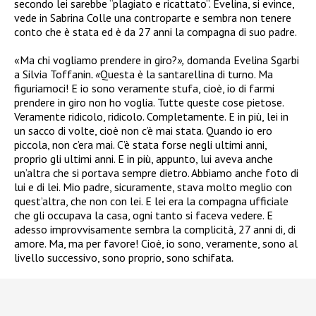
secondo lei sarebbe “plagiato e ricattato”. Evelina, si evince,
vede in Sabrina Colle una controparte e sembra non tenere
conto che è stata ed è da 27 anni la compagna di suo padre.
«Ma chi vogliamo prendere in giro?
»,
domanda Evelina Sgarbi
a Silvia Toffanin
. «
Questa è la santarellina di turno. Ma
figuriamoci! E io sono veramente stufa, cioè, io di farmi
prendere in giro non ho voglia. Tutte queste cose pietose.
Veramente ridicolo, ridicolo. Completamente. E in più, lei in
un sacco di volte, cioè non c’è mai stata. Quando io ero
piccola, non c’era mai. C’è stata forse negli ultimi anni,
proprio gli ultimi anni. E in più, appunto, lui aveva anche
un’altra che si portava sempre dietro. Abbiamo anche foto di
lui e di lei. Mio padre, sicuramente, stava molto meglio con
quest’altra, che non con lei. E lei era la compagna ufficiale
che gli occupava la casa, ogni tanto si faceva vedere. E
adesso improvvisamente sembra la complicità, 27 anni di, di
amore. Ma, ma per favore! Cioè, io sono, veramente, sono al
livello successivo, sono proprio, sono schifata
.