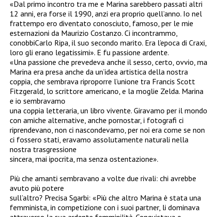
«Dal primo incontro tra me e Marina sarebbero passati altri
12 anni, era forse il 1990, anzi era proprio quell’anno. Io nel
frattempo ero diventato conosciuto, famoso, per le mie
esternazioni da Maurizio Costanzo. Ci incontrammo,
conobbiCarlo Ripa, il suo secondo marito. Era l’epoca di Craxi,
loro gli erano legatissimi». E fu passione ardente.
«Una passione che prevedeva anche il sesso, certo, ovvio, ma
Marina era presa anche da un’idea artistica della nostra
coppia, che sembrava riproporre l’unione tra Francis Scott
Fitzgerald, lo scrittore americano, e la moglie Zelda. Marina
e io sembravamo
una coppia letteraria, un libro vivente. Giravamo per il mondo
con amiche alternative, anche pornostar, i fotografi ci
riprendevano, non ci nascondevamo, per noi era come se non
ci fossero stati, eravamo assolutamente naturali nella
nostra trasgressione
sincera, mai ipocrita, ma senza ostentazione».
Più che amanti sembravano a volte due rivali: chi avrebbe
avuto più potere
sull’altro? Precisa Sgarbi: «Più che altro Marina è stata una
femminista, in competizione con i suoi partner, li dominava
attraverso la sua ardente femminilità. Conquistava e