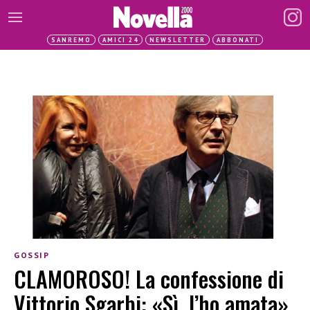
SANREMO
AMICI 24
NEWSLETTER
ABBONATI
GOSSIP
CLAMOROSO! La confessione di
Vittorio Sgarbi: «Sì, l’ho amata»