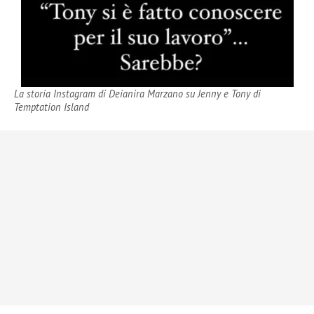
La storia Instagram di Deianira Marzano su Jenny e Tony di
Temptation Island