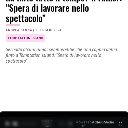
“Spera di lavorare nello
spettacolo”
ANDREA SANNA
|
26 LUGLIO 2024
TEMPTATION ISLAND
Secondo alcuni rumor sembrerebbe che una coppia abbia
finto a Temptation Island: “Spera di lavorare nello
spettacolo”
0:29 /
Ad
hub
Media
POWERED
1
/
2
1:40
BY