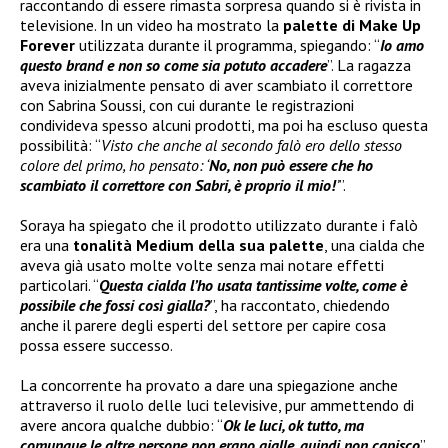
raccontando di essere rimasta sorpresa quando si è rivista in
televisione. In un video ha mostrato la
palette di
Make Up
Forever
utilizzata durante il programma, spiegando: “
Io amo
questo brand e non so come sia potuto accadere
”. La ragazza
aveva inizialmente pensato di aver scambiato il correttore
con Sabrina Soussi, con cui durante le registrazioni
condivideva spesso alcuni prodotti, ma poi ha escluso questa
possibilità: “
Visto che anche al secondo falò ero dello stesso
colore del primo, ho pensato: ‘
No, non può essere che ho
scambiato il correttore con Sabri, è proprio il mio!
’
”.
Soraya ha spiegato che il prodotto utilizzato durante i falò
era una
tonalità Medium della sua palette
, una cialda che
aveva già usato molte volte senza mai notare effetti
particolari. “
Questa cialda l’ho usata tantissime volte, come è
possibile che fossi così gialla?
”, ha raccontato, chiedendo
anche il parere degli esperti del settore per capire cosa
possa essere successo.
La concorrente ha provato a dare una spiegazione anche
attraverso il ruolo delle luci televisive, pur ammettendo di
avere ancora qualche dubbio: “
Ok le luci, ok tutto, ma
comunque le altre persone non erano gialle, quindi non capisco
”.