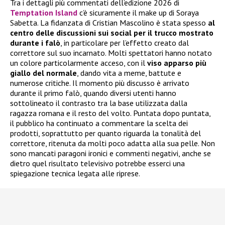
Tra i dettagli più commentati dell’edizione 2026 di
Temptation Island
c’è sicuramente il make up di Soraya
Sabetta. La fidanzata di Cristian Mascolino è stata spesso
al
centro delle discussioni sui social per il trucco mostrato
durante i falò
, in particolare per l’effetto creato dal
correttore sul suo incarnato. Molti spettatori hanno notato
un colore particolarmente acceso, con il
viso apparso più
giallo del normale
, dando vita a meme, battute e
numerose critiche. Il momento più discusso è arrivato
durante il primo falò, quando diversi utenti hanno
sottolineato il contrasto tra la base utilizzata dalla
ragazza romana e il resto del volto. Puntata dopo puntata,
il pubblico ha continuato a commentare la scelta dei
prodotti, soprattutto per quanto riguarda la tonalità del
correttore, ritenuta da molti poco adatta alla sua pelle. Non
sono mancati paragoni ironici e commenti negativi, anche se
dietro quel risultato televisivo potrebbe esserci una
spiegazione tecnica legata alle riprese.