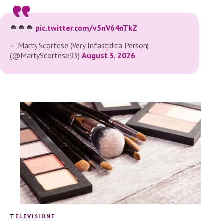
🍿🍿🍿
pic.twitter.com/v5nV64nTkZ
— Marty Scortese (Very Infastidita Person)
(@MartyScortese93)
August 3, 2026
TELEVISIONE