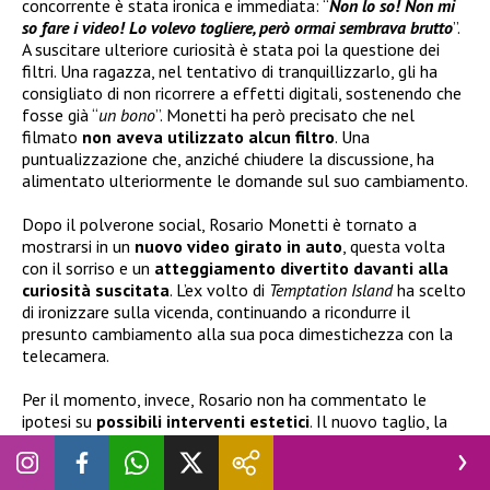
concorrente è stata ironica e immediata: “
Non lo so! Non mi
so fare i video! Lo volevo togliere, però ormai sembrava brutto
”.
A suscitare ulteriore curiosità è stata poi la questione dei
filtri. Una ragazza, nel tentativo di tranquillizzarlo, gli ha
consigliato di non ricorrere a effetti digitali, sostenendo che
fosse già “
un bono
”. Monetti ha però precisato che nel
filmato
non aveva utilizzato alcun filtro
. Una
puntualizzazione che, anziché chiudere la discussione, ha
alimentato ulteriormente le domande sul suo cambiamento.
Dopo il polverone social, Rosario Monetti è tornato a
mostrarsi in un
nuovo video girato in auto
, questa volta
con il sorriso e un
atteggiamento divertito davanti alla
curiosità suscitata
. L’ex volto di
Temptation Island
ha scelto
di ironizzare sulla vicenda, continuando a ricondurre il
presunto cambiamento alla sua poca dimestichezza con la
telecamera.
Per il momento, invece, Rosario non ha commentato le
ipotesi su
possibili interventi estetici
. Il nuovo taglio, la
barba, gli accessori e un’immagine molto diversa da quella
mostrata in
tv
hanno però contribuito ad alimentare il
dibattito. Quello che doveva essere un semplice video per