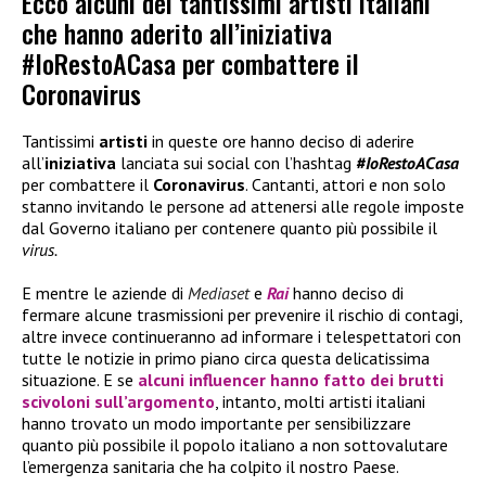
Ecco alcuni dei tantissimi artisti italiani
che hanno aderito all’iniziativa
#IoRestoACasa per combattere il
Coronavirus
Tantissimi
artisti
in queste ore hanno deciso di aderire
all’
iniziativa
lanciata sui social con l’hashtag
#IoRestoACasa
per combattere il
Coronavirus
. Cantanti, attori e non solo
stanno invitando le persone ad attenersi alle regole imposte
dal Governo italiano per contenere quanto più possibile il
virus.
E mentre le aziende di
Mediaset
e
Rai
hanno deciso di
fermare alcune trasmissioni per prevenire il rischio di contagi,
altre invece continueranno ad informare i telespettatori con
tutte le notizie in primo piano circa questa delicatissima
situazione. E se
alcuni influencer hanno fatto dei brutti
scivoloni sull’argomento
, intanto, molti artisti italiani
hanno trovato un modo importante per sensibilizzare
quanto più possibile il popolo italiano a non sottovalutare
l’emergenza sanitaria che ha colpito il nostro Paese.