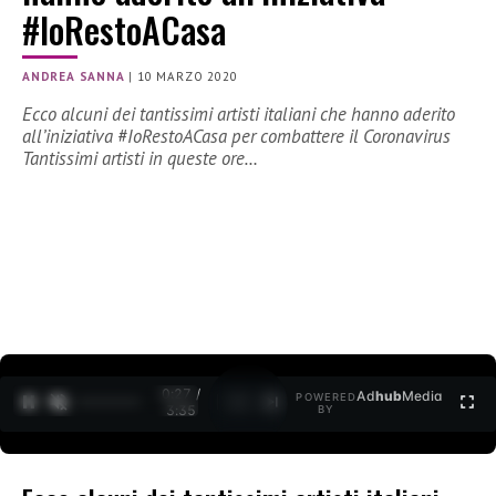
#IoRestoACasa
ANDREA SANNA
|
10 MARZO 2020
Ecco alcuni dei tantissimi artisti italiani che hanno aderito
all’iniziativa #IoRestoACasa per combattere il Coronavirus
Tantissimi artisti in queste ore…
0:27 /
Ad
hub
Media
POWERED
1
/
2
3:35
BY