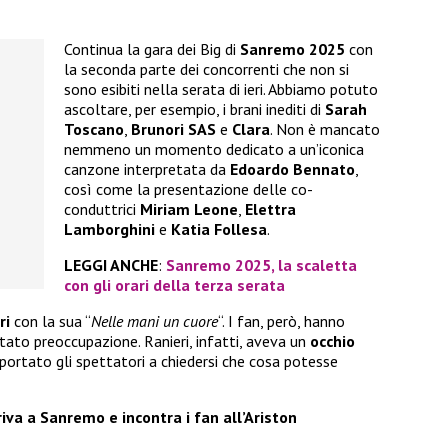
i
Continua la gara dei Big di
Sanremo
2025
con
la seconda parte dei concorrenti che non si
sono esibiti nella serata di ieri. Abbiamo potuto
ascoltare, per esempio, i brani inediti di
Sarah
Toscano
,
Brunori SAS
e
Clara
. Non è mancato
nemmeno un momento dedicato a un’iconica
canzone interpretata da
Edoardo Bennato
,
così come la presentazione delle co-
conduttrici
Miriam Leone
,
Elettra
Lamborghini
e
Katia Follesa
.
LEGGI ANCHE
:
Sanremo 2025, la scaletta
con gli orari della terza serata
ri
con la sua “
Nelle mani un cuore
“. I fan, però, hanno
tato preoccupazione. Ranieri, infatti, aveva un
occhio
portato gli spettatori a chiedersi che cosa potesse
iva a Sanremo e incontra i fan all’Ariston