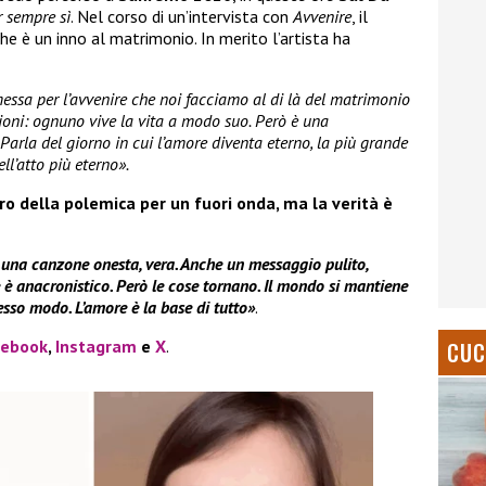
r sempre sì
. Nel corso di un’intervista con
Avvenire
, il
he è un inno al matrimonio. In merito l’artista ha
essa per l’avvenire che noi facciamo al di là del matrimonio
ioni: ognuno vive la vita a modo suo. Però è una
Parla del giorno in cui l’amore diventa eterno, la più grande
ll’atto più eterno».
ro della polemica per un fuori onda, ma la verità è
 una canzone onesta, vera. Anche un messaggio pulito,
è anacronistico. Però le cose tornano. Il mondo si mantiene
esso modo. L’amore è la base di tutto»
.
cebook
,
Instagram
e
X
.
CUC