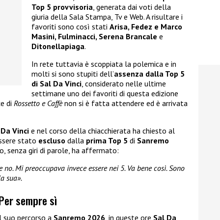
Top 5 provvisoria
, generata dai voti della
giuria della Sala Stampa, Tv e Web. A risultare i
favoriti sono così stati
Arisa, Fedez e Marco
Masini, Fulminacci, Serena Brancale
e
Ditonellapiaga
.
In rete tuttavia è scoppiata la polemica e in
molti si sono stupiti dell’
assenza dalla Top 5
di Sal Da Vinci
, considerato nelle ultime
settimane uno dei favoriti di questa edizione
e di
Rossetto e Caffè
non si è fatta attendere ed è arrivata
 Da Vinci
e nel corso della chiacchierata ha chiesto al
ssere stato
escluso
dalla
prima Top 5
di
Sanremo
o, senza giri di parole, ha affermato:
 no. Mi preoccupava invece essere nei 5. Va bene così. Sono
la sua».
 Per sempre sì
il suo percorso a
Sanremo 2026
, in queste ore
Sal Da