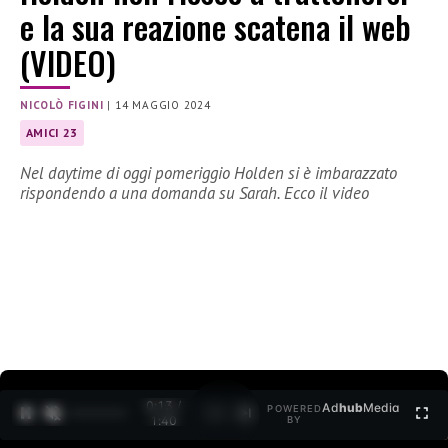
e la sua reazione scatena il web
(VIDEO)
NICOLÒ FIGINI
|
14 MAGGIO 2024
AMICI 23
Nel daytime di oggi pomeriggio Holden si è imbarazzato
rispondendo a una domanda su Sarah. Ecco il video
0:15 /
Ad
hub
Media
POWERED
1
/
2
1:40
BY