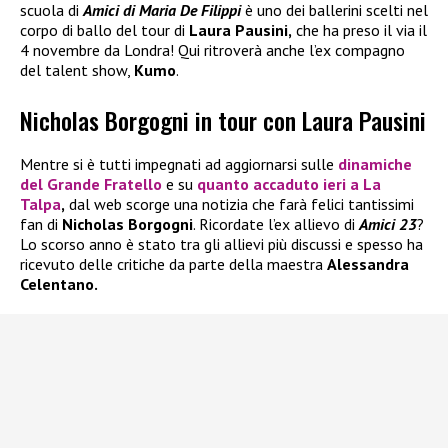
scuola di
Amici di Maria De Filippi
è uno dei ballerini scelti nel
corpo di ballo del tour di
Laura Pausini,
che ha preso il via il
4 novembre da Londra! Qui ritroverà anche l’ex compagno
del talent show,
Kumo
.
Nicholas Borgogni in tour con Laura Pausini
Mentre si è tutti impegnati ad aggiornarsi sulle
dinamiche
del
Grande Fratello
e su
quanto accaduto ieri a
La
Talpa
,
dal web scorge una notizia che farà felici tantissimi
fan di
Nicholas Borgogni
. Ricordate l’ex allievo di
Amici 23
?
Lo scorso anno è stato tra gli allievi più discussi e spesso ha
ricevuto delle critiche da parte della maestra
Alessandra
Celentano.