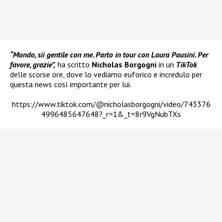
“Mondo, sii gentile con me. Parto in tour con Laura Pausini. Per
favore, grazie”,
ha scritto
Nicholas Borgogni
in un
TikTok
delle scorse ore, dove lo vediamo euforico e incredulo per
questa news così importante per lui.
https://www.tiktok.com/@nicholasborgogni/video/743376
4996485647648?_r=1&_t=8r9VgNubTXs