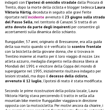
indagati con
l’ipotesi di omicidio stradale
dalla Procura di
Trento, dopo la morte della ciclista e blogger tedesca
Laura
Viktoria Härtig
, deceduta in seguito alle gravi ferite
riportate nell’
incidente
avvenuto il
23 giugno sulla strada
del Passo Sella
, nel territorio di Canazei. Si tratta di un
atto dovuto da parte degli inquirenti
per consentire gli
accertamenti sulla dinamica dello schianto.
Runggaldier, 57 anni, originario di Bressanone, era alla guida
della sua moto quando si è verificato lo
scontro frontale
con la bicicletta della giovane donna, che si trovava in
Trentino insieme al marito per il loro viaggio di nozze. L’ex
atleta azzurro, medaglia d’argento nella discesa libera ai
Mondiali del 1991 e vincitore della Coppa del mondo di
supergigante nel 1995, inizialmente risultava indagato per
lesioni stradali, ma dopo il
decesso della ciclista
,
avvenuto il 12 luglio
, l’ipotesi di reato è stata modificata.
Secondo le prime ricostruzioni della polizia locale, Laura
Viktoria Härtig stava percorrendo il tratto in sella alla
mountain bike mentre Runggaldier viaggiava in direzione
opposta con la motocicletta. Per motivi ancora da chiarire, i