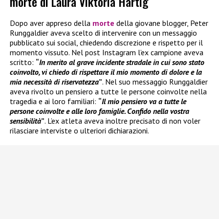
morte di Laura Viktoria Härtig
Dopo aver appreso della
morte
della giovane blogger, Peter
Runggaldier aveva scelto di intervenire con un messaggio
pubblicato sui social, chiedendo discrezione e rispetto per il
momento vissuto. Nel post Instagram l’ex campione aveva
scritto:
“
In merito al grave incidente stradale in cui sono stato
coinvolto, vi chiedo di rispettare il mio momento di dolore e la
mia necessità di riservatezza
”
. Nel suo messaggio Runggaldier
aveva rivolto un pensiero a tutte le persone coinvolte nella
tragedia e ai loro familiari:
“
Il mio pensiero va a tutte le
persone coinvolte e alle loro famiglie. Confido nella vostra
sensibilità
”
. L’ex atleta aveva inoltre precisato di non voler
rilasciare interviste o ulteriori dichiarazioni.