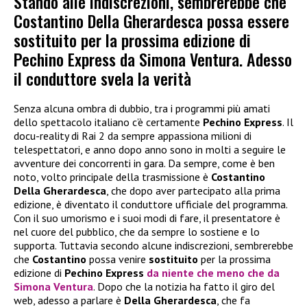
Stando alle indiscrezioni, sembrerebbe che
Costantino Della Gherardesca possa essere
sostituito per la prossima edizione di
Pechino Express da Simona Ventura. Adesso
il conduttore svela la verità
Senza alcuna ombra di dubbio, tra i programmi più amati
dello spettacolo italiano c’è certamente
Pechino Express
. Il
docu-reality di Rai 2 da sempre appassiona milioni di
telespettatori, e anno dopo anno sono in molti a seguire le
avventure dei concorrenti in gara. Da sempre, come è ben
noto, volto principale della trasmissione è
Costantino
Della Gherardesca
, che dopo aver partecipato alla prima
edizione, è diventato il conduttore ufficiale del programma.
Con il suo umorismo e i suoi modi di fare, il presentatore è
nel cuore del pubblico, che da sempre lo sostiene e lo
supporta. Tuttavia secondo alcune indiscrezioni, sembrerebbe
che
Costantino
possa venire
sostituito
per la prossima
edizione di
Pechino Express
da niente che meno che da
Simona Ventura
. Dopo che la notizia ha fatto il giro del
web, adesso a parlare è
Della Gherardesca
, che fa