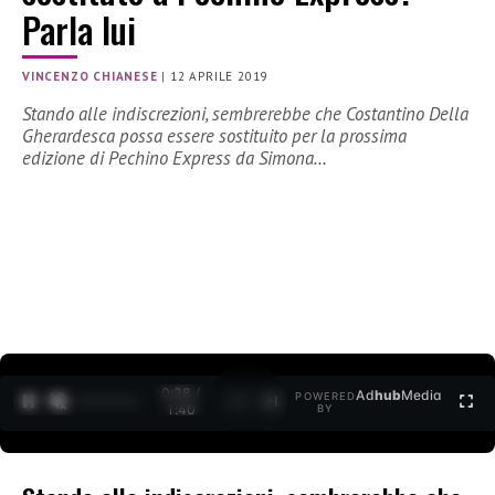
Parla lui
VINCENZO CHIANESE
|
12 APRILE 2019
Stando alle indiscrezioni, sembrerebbe che Costantino Della
Gherardesca possa essere sostituito per la prossima
edizione di Pechino Express da Simona…
0:29 /
Ad
hub
Media
POWERED
1
/
2
1:40
BY