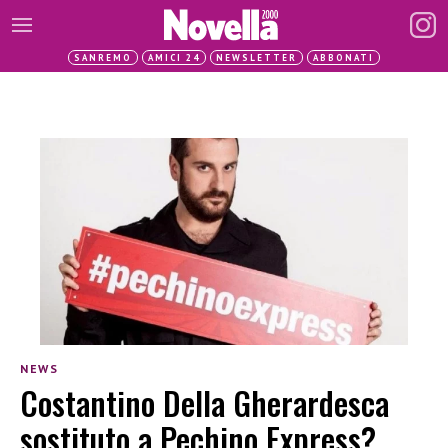
SANREMO
AMICI 24
NEWSLETTER
ABBONATI
NEWS
Costantino Della Gherardesca
sostituto a Pechino Express?