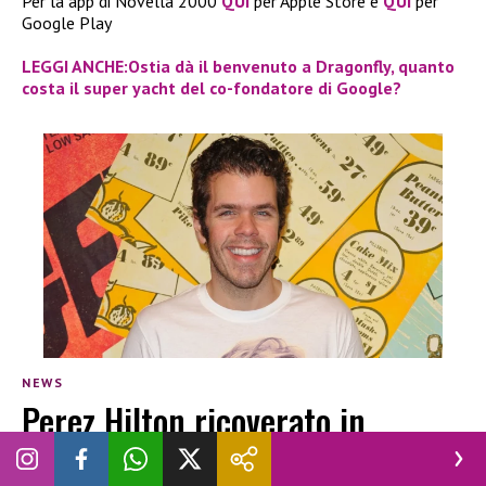
Per la app di Novella 2000
QUI
per Apple Store e
QUI
per
Google Play
LEGGI ANCHE:Ostia dà il benvenuto a Dragonfly, quanto
costa il super yacht del co-fondatore di Google?
NEWS
Perez Hilton ricoverato in
ospedale dopo essersi ferito in