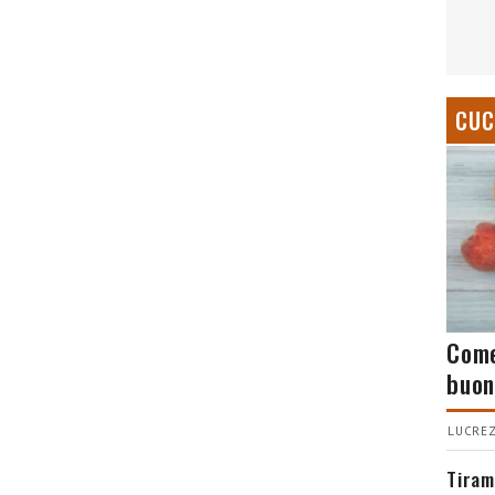
CUC
Come
buon
LUCREZ
Tiram