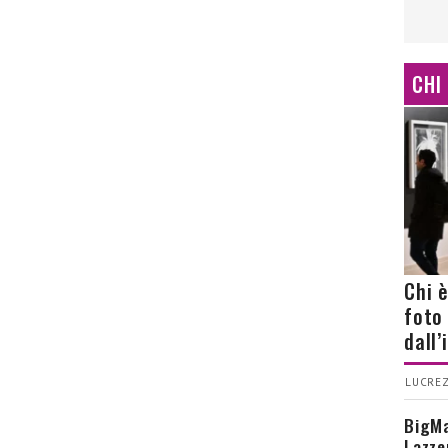
CHI
Chi 
foto
dall
LUCREZ
BigMa
Lazze