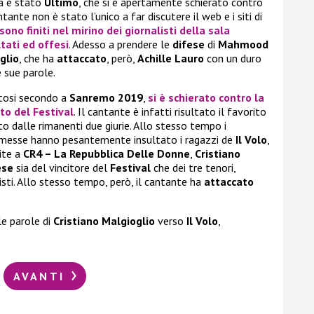
ca è stato
Ultimo
, che si è apertamente schierato contro
antante non è stato l’unico a far discutere il web e i siti di
sono finiti nel mirino dei giornalisti della sala
ati ed offesi
. Adesso a prendere le
difese
di
Mahmood
glio
, che ha
attaccato
, però,
Achille Lauro
con un duro
 sue parole.
catosi secondo a
Sanremo 2019
,
si è schierato contro la
nto del
Festival
. Il cantante è infatti risultato il favorito
 dalle rimanenti due giurie. Allo stesso tempo i
ermesse hanno pesantemente insultato i ragazzi de
Il Volo
,
pite a
CR4 – La Repubblica Delle Donne
,
Cristiano
ese
sia del vincitore del
Festival
che dei tre tenori,
isti. Allo stesso tempo, però, il cantante ha
attaccato
e parole di
Cristiano Malgioglio
verso
Il Volo
,
AVANTI