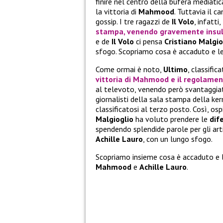
finire nel centro della bufera mediati
la vittoria di
Mahmood
. Tuttavia il c
gossip. I tre ragazzi de
Il Volo
, infatti,
stampa, venendo gravemente insult
e de
Il Volo
ci pensa
Cristiano Malgio
sfogo. Scopriamo cosa è accaduto e le
Come ormai è noto,
Ultimo
, classifi
vittoria di
Mahmood
e il regolame
al televoto, venendo però svantaggiato
giornalisti della sala stampa della k
classificatosi al terzo posto. Così, os
Malgioglio
ha voluto prendere le
dif
spendendo splendide parole per gli art
Achille Lauro
, con un lungo sfogo.
Scopriamo insieme cosa è accaduto e l
Mahmood
e
Achille Lauro
.