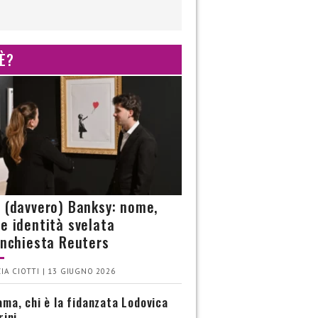
 È?
è (davvero) Banksy: nome,
 e identità svelata
’inchiesta Reuters
IA CIOTTI | 13 GIUGNO 2026
ma, chi è la fidanzata Lodovica
rini