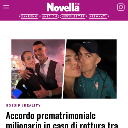
SANREMO
AMICI 24
NEWSLETTER
ABBONATI
GOSSIP
|
REALITY
Accordo prematrimoniale
milionario in caso di rottura tra