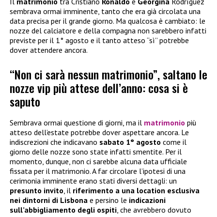
Il
matrimonio
tra Cristiano
Ronaldo
e
Georgina
Rodríguez
sembrava ormai imminente, tanto che era già circolata una
data precisa per il grande giorno. Ma qualcosa è cambiato: le
nozze del calciatore e della compagna non sarebbero infatti
previste per il 1° agosto e il tanto atteso “sì” potrebbe
dover attendere ancora.
“Non ci sarà nessun matrimonio”, saltano le
nozze vip più attese dell’anno: cosa si è
saputo
Sembrava ormai questione di giorni, ma il
matrimonio
più
atteso dell’estate potrebbe dover aspettare ancora. Le
indiscrezioni che indicavano
sabato 1° agosto
come il
giorno delle nozze sono state infatti smentite. Per il
momento, dunque, non ci sarebbe alcuna data ufficiale
fissata per il matrimonio. A far circolare l’ipotesi di una
cerimonia imminente erano stati diversi dettagli: un
presunto invito
, il
riferimento a una location esclusiva
nei dintorni di Lisbona
e persino le
indicazioni
sull’abbigliamento degli ospiti
, che avrebbero dovuto