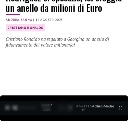
un anello da milioni di Euro
ANDREA SANNA
|
12 AGOSTO 2025
CRISTIANO RONALDO
Cristiano Ronaldo ha regalato a Georgina un anello di
fidanzamento dal valore milionario!
0:30 /
Ad
hub
Media
POWERED
1
/
2
3:35
BY