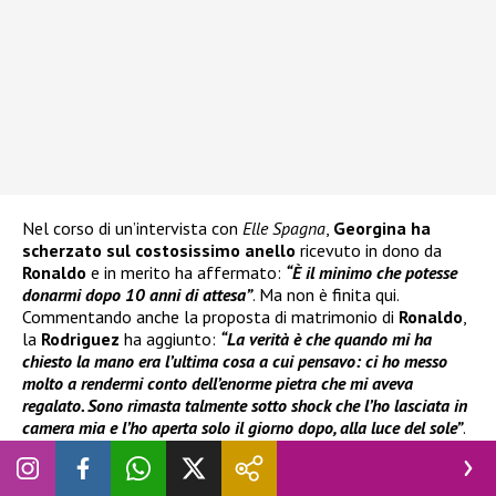
Nel corso di un’intervista con
Elle Spagna
,
Georgina
ha
scherzato sul costosissimo anello
ricevuto in dono da
Ronaldo
e in merito ha affermato:
“È il minimo che potesse
donarmi dopo 10 anni di attesa”
. Ma non è finita qui.
Commentando anche la proposta di matrimonio di
Ronaldo
,
la
Rodriguez
ha aggiunto:
“La verità è che quando mi ha
chiesto la mano era l’ultima cosa a cui pensavo: ci ho messo
molto a rendermi conto dell’enorme pietra che mi aveva
regalato. Sono rimasta talmente sotto shock che l’ho lasciata in
camera mia e l’ho aperta solo il giorno dopo, alla luce del sole”
.
LEGGI ANCHE
:
Chi vuol essere milionario, quanto resta in
tasca a chi vince il milione