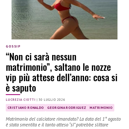
GOSSIP
“Non ci sarà nessun
matrimonio”, saltano le nozze
vip più attese dell’anno: cosa si
è saputo
LUCREZIA CIOTTI
|
30 LUGLIO 2026
CRISTIANO RONALDO
GEORGINA RODRIGUEZ
MATRIMONIO
Matrimonio del calciatore rimandato? La data del 1° agosto
è stata smentita e il tanto atteso “sì” potrebbe slittare