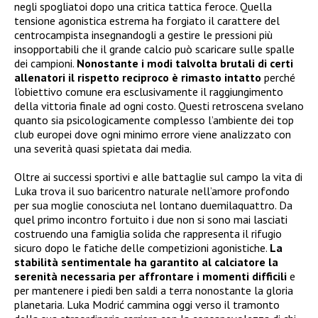
negli spogliatoi dopo una critica tattica feroce. Quella
tensione agonistica estrema ha forgiato il carattere del
centrocampista insegnandogli a gestire le pressioni più
insopportabili che il grande calcio può scaricare sulle spalle
dei campioni.
Nonostante i modi talvolta brutali di certi
allenatori il rispetto reciproco è rimasto intatto
perché
l’obiettivo comune era esclusivamente il raggiungimento
della vittoria finale ad ogni costo. Questi retroscena svelano
quanto sia psicologicamente complesso l’ambiente dei top
club europei dove ogni minimo errore viene analizzato con
una severità quasi spietata dai media.
Oltre ai successi sportivi e alle battaglie sul campo la vita di
Luka trova il suo baricentro naturale nell’amore profondo
per sua moglie conosciuta nel lontano duemilaquattro. Da
quel primo incontro fortuito i due non si sono mai lasciati
costruendo una famiglia solida che rappresenta il rifugio
sicuro dopo le fatiche delle competizioni agonistiche.
La
stabilità sentimentale ha garantito al calciatore la
serenità necessaria per affrontare i momenti difficili
e
per mantenere i piedi ben saldi a terra nonostante la gloria
planetaria. Luka Modrić cammina oggi verso il tramonto