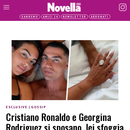
SANREMO
AMICI 24
NEWSLETTER
ABBONATI
ESCLUSIVE
|
GOSSIP
Cristiano Ronaldo e Georgina
Rodriguez si sposano, lei sfoggia