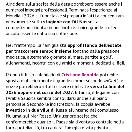
A incidere sulla scelta della data potrebbero essere anche i
numerosi impegni professionali. Terminata l’esperienza ai
Mondiali 2026, il fuoriclasse si prepara infatti a concentrarsi
nuovamente sulla
stagione con l’Al Nassr
. La
competizione iridata rimane inoltre l’unico grande trofeo
ancora assente dalla sua collezione.
Nel frattempo, la famiglia sta
approfittando dell’estate
per trascorrere tempo insieme
lontano dalla pressione
mediatica, alternando giornate al mare, partite a golf,
allenamenti, incontri con gli amici e momenti dedicati ai figli.
Proprio il fitto calendario di
Cristiano Ronaldo
potrebbe
spostare ulteriormente il grande giorno: secondo
¡HOLA!
, le
nozze potrebbero infatti essere celebrate
verso la fine del
2026 oppure nel corso del 2027
. Intanto, il legame con
l’Arabia Saudita sembra consolidarsi anche sul piano
personale. Secondo le indiscrezioni, la coppia avrebbe
investito in due ville di lusso
all’interno del complesso
Nujuma, sul Mar Rosso. Un’ulteriore scelta che
confermerebbe quanto il Paese sia diventato centrale nella
loro quotidianità, tra carriera, famiglia e vita privata.