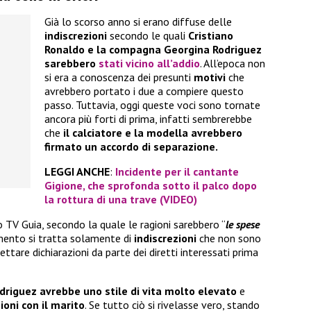
Già lo scorso anno si erano diffuse delle
indiscrezioni
secondo le quali
Cristiano
Ronaldo e la compagna Georgina Rodriguez
sarebbero
stati vicino all’addio
. All’epoca non
si era a conoscenza dei presunti
motivi
che
avrebbero portato i due a compiere questo
passo. Tuttavia, oggi queste voci sono tornate
ancora più forti di prima, infatti sembrerebbe
che
il calciatore e la modella avrebbero
firmato un accordo di separazione.
LEGGI ANCHE
:
Incidente per il cantante
Gigione, che sprofonda sotto il palco dopo
la rottura di una trave (VIDEO)
o TV Guia, secondo la quale le ragioni sarebbero “
le spese
mento si tratta solamente di
indiscrezioni
che non sono
tare dichiarazioni da parte dei diretti interessati prima
odriguez avrebbe uno stile di vita molto elevato
e
ioni con il marito
. Se tutto ciò si rivelasse vero, stando