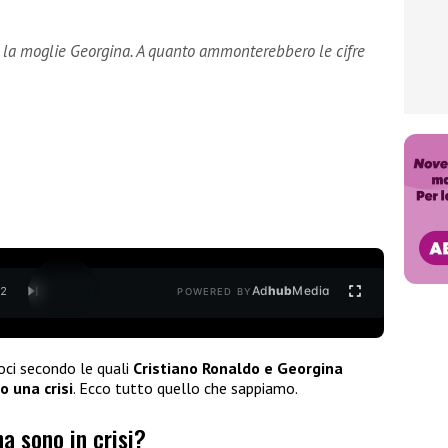
n la moglie Georgina. A quanto ammonterebbero le cifre
Ad
hub
Media
/
2
POWERED BY
oci secondo le quali
Cristiano Ronaldo e Georgina
 una crisi
. Ecco tutto quello che sappiamo.
a sono in crisi?