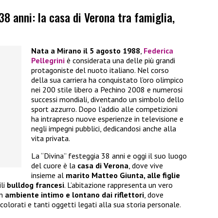
38 anni: la casa di Verona tra famiglia,
Nata a Mirano il 5 agosto 1988
,
Federica
Pellegrini
è considerata una delle più grandi
protagoniste del nuoto italiano. Nel corso
della sua carriera ha conquistato l’oro olimpico
nei 200 stile libero a Pechino 2008 e numerosi
successi mondiali, diventando un simbolo dello
sport azzurro. Dopo l’addio alle competizioni
ha intrapreso nuove esperienze in televisione e
negli impegni pubblici, dedicandosi anche alla
vita privata.
La “Divina” festeggia 38 anni e oggi il suo luogo
del cuore è la
casa di Verona
, dove vive
insieme al
marito Matteo Giunta, alle figlie
ili
bulldog francesi
. L’abitazione rappresenta un vero
n
ambiente intimo e lontano dai riflettori
, dove
olorati e tanti oggetti legati alla sua storia personale.