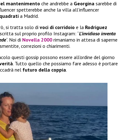
 del mantenimento
che andrebbe a
Georgina
sarebbe di
influencer spetterebbe anche la villa all’influencer
 quadrati
a Madrid.
, si tratta solo di
voci di corridoio
e la
Rodriguez
critta sul proprio profilo Instagram: “
L’invidioso inventa
rede
“. Noi di
Novella 2000
rimaniamo in attesa di saperne
 smentite, correzioni o chiarimenti.
colo questi gossip possono essere all’ordine del giorno
verità
. Tutto quello che possiamo fare adesso è portare
accadrà nel
futuro della coppia
.