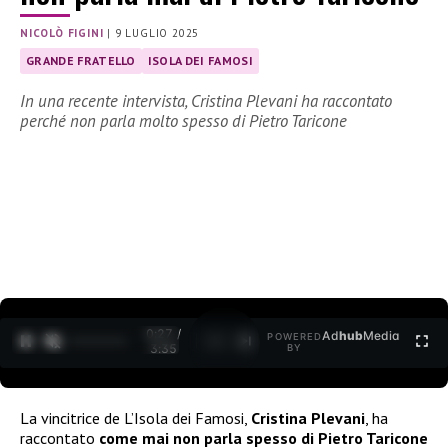
NICOLÒ FIGINI
|
9 LUGLIO 2025
GRANDE FRATELLO
ISOLA DEI FAMOSI
In una recente intervista, Cristina Plevani ha raccontato
perché non parla molto spesso di Pietro Taricone
0:28 /
Ad
hub
Media
POWERED
1
/
2
3:35
BY
La vincitrice de L’Isola dei Famosi,
Cristina Plevani
, ha
raccontato
come mai non parla spesso di Pietro Taricone