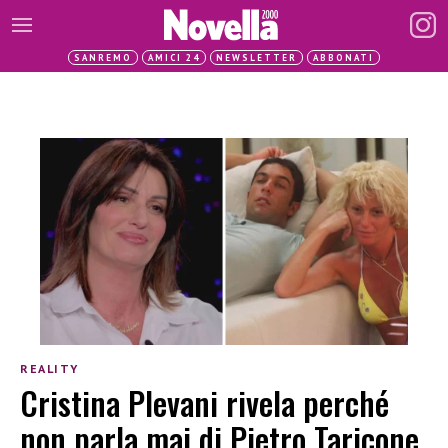
SANREMO
AMICI 24
NEWSLETTER
ABBONATI
REALITY
Cristina Plevani rivela perché
non parla mai di Pietro Taricone