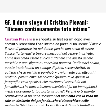
GF, il duro sfogo di Cristina Plevani:
“Ricevo continuamente foto intime”
Cristina Plevani
si è sfogata su Instagram dopo aver
ricevuto l’ennesima foto intima da parte di un uomo:
“Forse è
il caso di parlarne tra noi donne, perché non credo di essere
l’unica “fortunella” a trovare messaggi del genere in privato.
Come non credo essere l’unica a ritenere che questo genere
maschile e’ uno sfigato all’ennesima potenza. Parliamoci chiaro,
questo è sobrio…ho un collage di piselli screenshottati in
galleria che fa invidia a pornhub – ovviamente con allegati i
profili di provenienza. Mi chiedo: “quando te lo guardi, lo
fotografi e ce lo spedisci, che reazione ti aspetti da noi
fanciulle?!…che masturbazione mentale ti fai ad immaginarci
mentre riceviamo la tua posta virtuale?”. Perché io ti smonto
l’entusiasmo in un nano secondo:
nel momento che lo vedo mi
sale un desiderio dal profondo…che ti rinsecchisca nelle
mutande!
”
Nel lungo post la vincitrice di
Grande Fratello
e