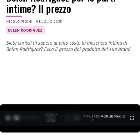
intime? Il prezzo
NICOLÒ FIGINI
|
9 LUGLIO 2025
BELEN RODRIGUEZ
Siete curiosi di sapere quanto costa la maschera intima di
Belen Rodriguez? Ecco il prezzo del prodotto del suo brand
0:30 /
Ad
hub
Media
POWERED
1
/
2
3:35
BY