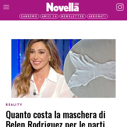
SANREMO
AMICI 24
NEWSLETTER
ABBONATI
REALITY
Quanto costa la maschera di
Belen Rodriguez per le parti