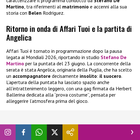
caratterizzare il programma condotto da
Stefano De
Martino
, tra riferimenti al
matrimonio
e accenni alla sua
storia con
Belen
Rodriguez.
Ritorno in onda di Affari Tuoi e la partita di
Angelica
Affari Tuoi è tornato in programmazione dopo la pausa
legata ai Mondiali 2026, riportando in studio
Stefano De
Martino
per la puntata del 23 giugno. La concorrente della
serata è stata Angelica, originaria della Puglia, che ha scelto
un
accompagnatore
decisamente
insolito
:
il suocero
.
L’apertura della puntata ha lasciato spazio anche
all’intrattenimento leggero, con una gag firmata da Herbert
Ballerina dedicata alla “prova costume”, pensata per
alleggerire l’atmosfera prima del gioco.