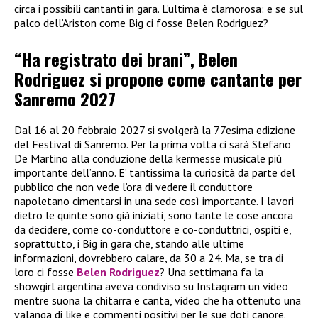
circa i possibili cantanti in gara. L’ultima è clamorosa: e se sul
palco dell’Ariston come Big ci fosse Belen Rodriguez?
“Ha registrato dei brani”, Belen
Rodriguez si propone come cantante per
Sanremo 2027
Dal 16 al 20 febbraio 2027 si svolgerà la 77esima edizione
del Festival di Sanremo. Per la prima volta ci sarà Stefano
De Martino alla conduzione della kermesse musicale più
importante dell’anno. E’ tantissima la curiosità da parte del
pubblico che non vede l’ora di vedere il conduttore
napoletano cimentarsi in una sede così importante. I lavori
dietro le quinte sono già iniziati, sono tante le cose ancora
da decidere, come co-conduttore e co-conduttrici, ospiti e,
soprattutto, i Big in gara che, stando alle ultime
informazioni, dovrebbero calare, da 30 a 24. Ma, se tra di
loro ci fosse
Belen Rodriguez
? Una settimana fa la
showgirl argentina aveva condiviso su Instagram un video
mentre suona la chitarra e canta, video che ha ottenuto una
valanga di like e commenti positivi per le sue doti canore.