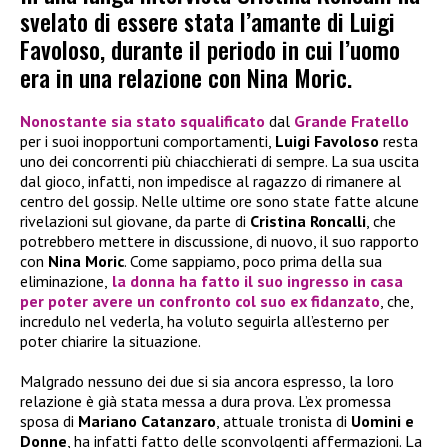
svelato di essere stata l’amante di Luigi
Favoloso, durante il periodo in cui l’uomo
era in una relazione con Nina Moric.
Nonostante sia stato squalificato
dal
Grande Fratello
per i suoi inopportuni comportamenti,
Luigi Favoloso
resta
uno dei concorrenti più chiacchierati di sempre. La sua uscita
dal gioco, infatti, non impedisce al ragazzo di rimanere al
centro del gossip. Nelle ultime ore sono state fatte alcune
rivelazioni sul giovane, da parte di
Cristina Roncalli
, che
potrebbero mettere in discussione, di nuovo, il suo rapporto
con
Nina Moric
. Come sappiamo, poco prima della sua
eliminazione,
la donna ha fatto il suo ingresso in casa
per poter avere un confronto col suo ex fidanzato
, che,
incredulo nel vederla, ha voluto seguirla all’esterno per
poter chiarire la situazione.
Malgrado nessuno dei due si sia ancora espresso, la loro
relazione è già stata messa a dura prova. L’ex promessa
sposa di
Mariano Catanzaro
, attuale tronista di
Uomini e
Donne
, ha infatti fatto delle sconvolgenti affermazioni. La