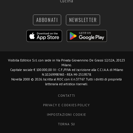
Cucina
ABBONATI
NEWSLETTER
Visibilia Editrice S.r.l.
con sede in Via Privata Giovannino De Grassi 12/12A, 20123
Milano.
Capitale sociale € 100.000,00 I.V. - C.F./P.IVA ed iscrizione alla C.C.I.A.A. di Milano
N.10269990965 - REA MI-2519578.
Novella 2000 © 2026. Iscritta al ROC con il n.37767. Tutti i diritti di proprietà
letteraria ed artistica riservati.
CONTATTI
PRIVACY E COOKIES POLICY
IMPOSTAZIONI COOKIE
TORNA SU