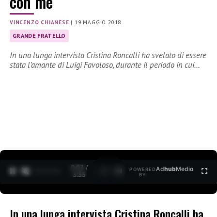
con me
VINCENZO CHIANESE
|
19 MAGGIO 2018
GRANDE FRATELLO
In una lunga intervista Cristina Roncalli ha svelato di essere
stata l’amante di Luigi Favoloso, durante il periodo in cui…
0:04 /
Ad
hub
Media
POWERED
1
/
2
3:35
BY
In una lunga intervista Cristina Roncalli ha