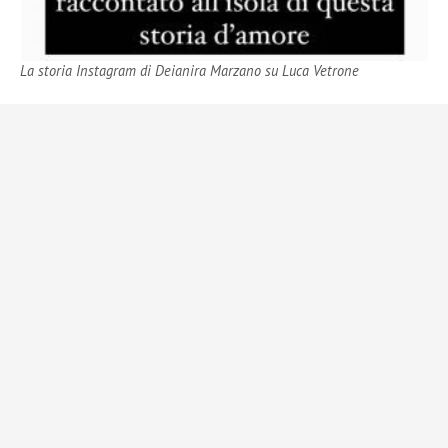
La storia Instagram di Deianira Marzano su Luca Vetrone