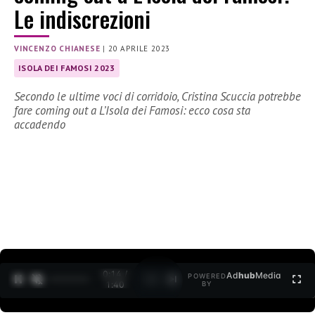
Le indiscrezioni
VINCENZO CHIANESE
|
20 APRILE 2023
ISOLA DEI FAMOSI 2023
Secondo le ultime voci di corridoio, Cristina Scuccia potrebbe
fare coming out a L’Isola dei Famosi: ecco cosa sta
accadendo
0:16 /
Ad
hub
Media
POWERED
1
/
2
1:40
BY