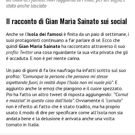
stato anche lasciato
Il racconto di Gian Maria Sainato sui social
Anche se l’
Isola dei famosi
è finita da un paio di settimane, i
suoi protagonisti continuano a far parlare di sé. Ecco che
quindi
Gian Maria Sainato
ha raccontato attraverso il suo
profilo Twitter
una cosa riguardante la sua vita privata che gli
è accaduta. E non è per niente carina.
Un paio di giorni di fa l’ex naufrago ha infatti scritto sul suo
profilo:
“Comunque la persona che pensavo mi stesse
aspettando fuori, in realtà dopo l’Isola non mi vuole più”
. E
aggiunto anche le emoji che piangono e il cuore spezzato.
Poi ha fatto un altro tweet di risposta aggiungendo:
“’Cornut
e mazziat’ in questo caso dall’Isola”
. Ovviamente il
“cornuto”
non è riferito al fatto che è stato tradito, ma ha proprio
usato il modo di dire per specificare come all’Isola non sia
andata bene e la delusione è arrivata anche una volta
tornato in Italia.