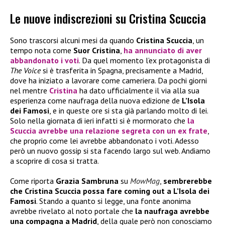
Le nuove indiscrezioni su Cristina Scuccia
Sono trascorsi alcuni mesi da quando
Cristina Scuccia
, un
tempo nota come
Suor Cristina
,
ha annunciato di aver
abbandonato i voti
. Da quel momento l’ex protagonista di
The Voice
si è trasferita in Spagna, precisamente a Madrid,
dove ha iniziato a lavorare come cameriera. Da pochi giorni
nel mentre
Cristina
ha dato ufficialmente il via alla sua
esperienza come naufraga della nuova edizione de
L’Isola
dei Famosi
, e in queste ore si sta già parlando molto di lei.
Solo nella giornata di ieri infatti si è mormorato che
la
Scuccia
avrebbe una relazione segreta con un ex frate
,
che proprio come lei avrebbe abbandonato i voti. Adesso
però un nuovo gossip si sta facendo largo sul web. Andiamo
a scoprire di cosa si tratta.
Come riporta
Grazia Sambruna
su
MowMag
,
sembrerebbe
che Cristina Scuccia possa fare coming out a L’Isola dei
Famosi
. Stando a quanto si legge, una fonte anonima
avrebbe rivelato al noto portale che
la naufraga avrebbe
una compagna a Madrid
, della quale però non conosciamo