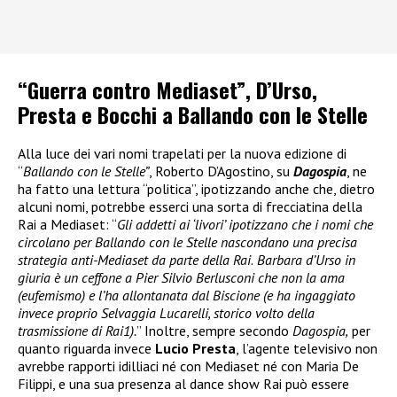
“Guerra contro Mediaset”, D’Urso,
Presta e Bocchi a Ballando con le Stelle
Alla luce dei vari nomi trapelati per la nuova edizione di
“
Ballando con le Stelle”
, Roberto D’Agostino, su
Dagospia
, ne
ha fatto una lettura “politica”, ipotizzando anche che, dietro
alcuni nomi, potrebbe esserci una sorta di frecciatina della
Rai a Mediaset: “
Gli addetti ai ‘livori’ ipotizzano che i nomi che
circolano per Ballando con le Stelle nascondano una precisa
strategia anti-Mediaset da parte della Rai
.
Barbara d’Urso in
giuria è un ceffone a Pier Silvio Berlusconi che non la ama
(eufemismo) e l’ha allontanata dal Biscione (e ha ingaggiato
invece proprio Selvaggia Lucarelli, storico volto della
trasmissione di Rai1).
” Inoltre, sempre secondo
Dagospia,
per
quanto riguarda invece
Lucio Presta
, l’agente televisivo non
avrebbe rapporti idilliaci né con Mediaset né con Maria De
Filippi, e una sua presenza al dance show Rai può essere