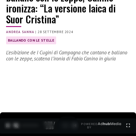
ironizza: “La versione laica di
Suor Cristina”
ANDREA SANNA
|
28 SETTEMBRE 2024
BALLANDO CON LE STELLE
L’esibizione de I Cugini di Campagna che cantano e ballano
con le zeppe, scatena l’ironia di Fabio Canino in giuria
0:29 /
Ad
hub
Media
POWERED
1
/
2
3:35
BY