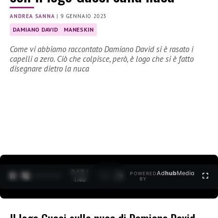
ANDREA SANNA
|
9 GENNAIO 2023
DAMIANO DAVID
MANESKIN
Come vi abbiamo raccontato Damiano David si è rasato i
capelli a zero. Ciò che colpisce, però, è logo che si è fatto
disegnare dietro la nuca
0:15 /
Ad
hub
Media
POWERED
1
/
2
1:40
BY