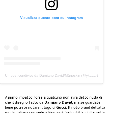
Visualizza questo post su Instagram
Un post condiviso da Damiano David/Måneskin (@ykaaar)
A primo impatto forse a qualcuno non avrà detto nulla di
che il disegno fatto da
Damiano David,
ma se guardate
bene potrete notare il logo di
Gucci.
Il noto brand dell’alta
moda italiana con sede a Firenze è finito dritto dritto sulla