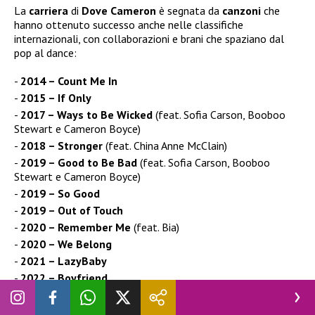
La
carriera
di
Dove Cameron
è segnata da
canzoni
che
hanno ottenuto successo anche nelle classifiche
internazionali, con collaborazioni e brani che spaziano dal
pop al dance:
2014 – Count Me In
2015 – If Only
2017 – Ways to Be Wicked
(feat. Sofia Carson, Booboo
Stewart e Cameron Boyce)
2018 – Stronger
(feat. China Anne McClain)
2019 – Good to Be Bad
(feat. Sofia Carson, Booboo
Stewart e Cameron Boyce)
2019 – So Good
2019 – Out of Touch
2020 – Remember Me
(feat. Bia)
2020 – We Belong
2021 – LazyBaby
2022 – Boyfriend
2022 – Breakfast
2022 – Bad Idea