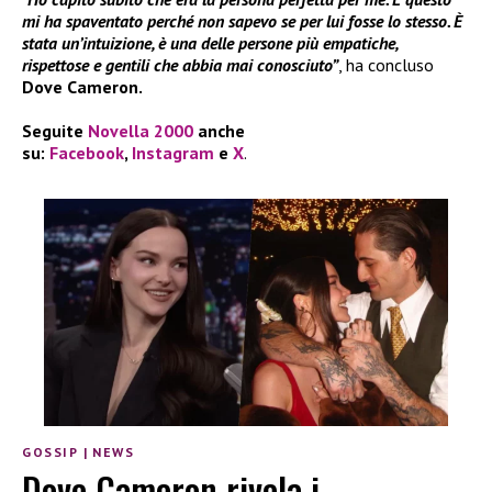
mi ha spaventato perché non sapevo se per lui fosse lo stesso. È
stata un’intuizione, è una delle persone più empatiche,
rispettose e gentili che abbia mai conosciuto”
, ha concluso
Dove Cameron.
Seguite
Novella 2000
anche
su:
Facebook
,
Instagram
e
X
.
GOSSIP
|
NEWS
Dove Cameron rivela i