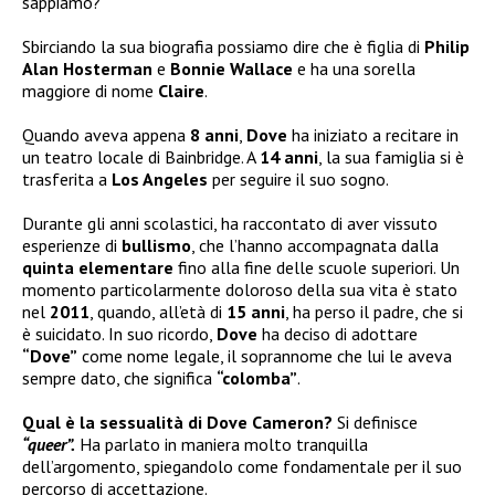
sappiamo?
Sbirciando la sua biografia possiamo dire che è figlia di
Philip
Alan Hosterman
e
Bonnie Wallace
e ha una sorella
maggiore di nome
Claire
.
Quando aveva appena
8 anni
,
Dove
ha iniziato a recitare in
un teatro locale di Bainbridge. A
14 anni
, la sua famiglia si è
trasferita a
Los Angeles
per seguire il suo sogno.
Durante gli anni scolastici, ha raccontato di aver vissuto
esperienze di
bullismo
, che l’hanno accompagnata dalla
quinta elementare
fino alla fine delle scuole superiori. Un
momento particolarmente doloroso della sua vita è stato
nel
2011
, quando, all’età di
15 anni
, ha perso il padre, che si
è suicidato. In suo ricordo,
Dove
ha deciso di adottare
“Dove”
come nome legale, il soprannome che lui le aveva
sempre dato, che significa
“colomba”
.
Qual è la sessualità di Dove Cameron?
Si definisce
“queer”.
Ha parlato in maniera molto tranquilla
dell’argomento, spiegandolo come fondamentale per il suo
percorso di accettazione.