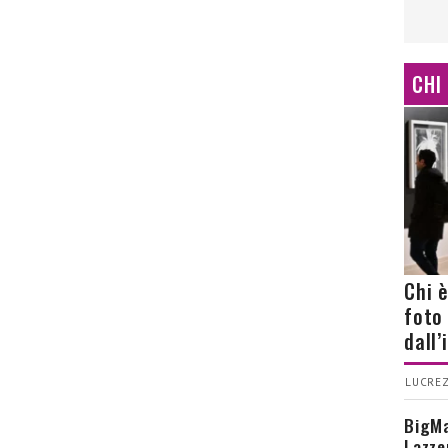
CHI
Chi 
foto
dall
LUCREZ
BigMa
Lazze