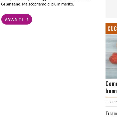
 Celentano
. Ma scopriamo di più in merito.
AVANTI
CUC
Come
buon
LUCREZ
Tiram