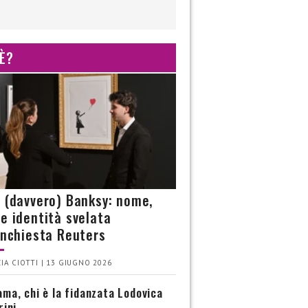
 È?
è (davvero) Banksy: nome,
 e identità svelata
’inchiesta Reuters
IA CIOTTI | 13 GIUGNO 2026
ma, chi è la fidanzata Lodovica
rini