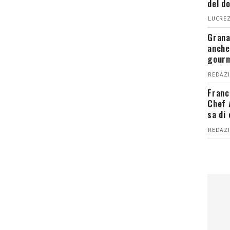
del d
LUCREZ
Grana
anche
gour
REDAZI
Franc
Chef 
sa di
REDAZI