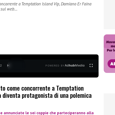
ncorrente a Temptation Island Vip, Damiano Er Faina
a sul web…
Ad
hub
Media
/
2
POWERED BY
ato come concorrente a Temptation
a diventa protagonista di una polemica
e annunciate le sei coppie che parteciperanno alla