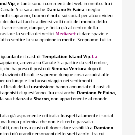
and Vip
, e tanti sono i commenti del web in merito. Tra i
i Canale 5 ci sarà anche
Damiano Er Faina
, meglio
molti sapranno, l’uomo è noto sui social per alcuni video
sso dei duri attacchi a diversi volti noti del mondo dello
trasmissione, dunque, è finita già al centro della
rastare la scelta dei vertici
Mediaset
di dare spazio e
 fatto sentire la sua opinione in merito. Scopriamo tutto
iguardante il cast di
Temptation Island Vip
.
La
sappiamo, arriverà su Canale 5 a partire da settembre,
i
, che ha preso il posto di
Simona Ventura
dopo il
gistrazioni ufficiali, e sapremo dunque cosa accadrà alle
per un lungo e tortuoso viaggio nei sentimenti.
ufficiali della trasmissione hanno annunciato il cast di
tagonisti di quest’anno. Tra essi anche
Damiano Er Faina
,
la sua fidanzata
Sharon
, non appartenente al mondo
tata già aspramente criticata. Inaspettatamente i social
d una lunga polemica che non è di certo passata
fatti, non trova giusto il dover dare visibilità a
Damiano
ontro i più grandi personaggi dello spettacolo, tra cui