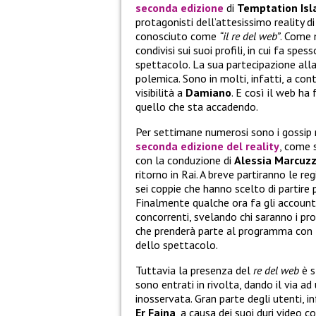
seconda edizione
di
Temptation Isl
protagonisti dell’attesissimo reality d
conosciuto come
“il re del web”
. Come 
condivisi sui suoi profili, in cui fa spe
spettacolo. La sua partecipazione alla 
polemica. Sono in molti, infatti, a cont
visibilità a
Damiano
. E così il web ha
quello che sta accadendo.
Per settimane numerosi sono i gossip r
seconda edizione del reality
, come 
con la conduzione di
Alessia Marcuzz
ritorno in Rai. A breve partiranno le re
sei coppie che hanno scelto di partire 
Finalmente qualche ora fa gli account 
concorrenti, svelando chi saranno i pro
che prenderà parte al programma con 
dello spettacolo.
Tuttavia la presenza del
re del web
è s
sono entrati in rivolta, dando il via a
inosservata. Gran parte degli utenti, in
Er Faina
, a causa dei suoi duri video c