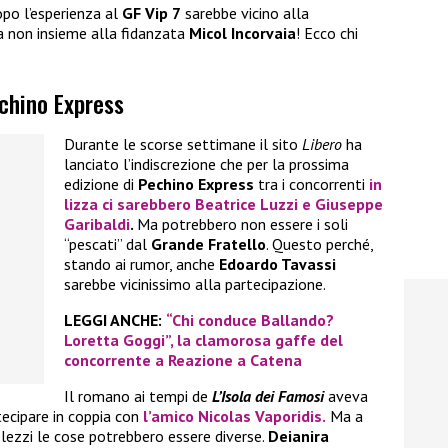
po l’esperienza al
GF Vip 7
sarebbe vicino alla
a non insieme alla fidanzata
Micol Incorvaia
! Ecco chi
echino Express
Durante le scorse settimane il sito
Libero
ha
lanciato l’indiscrezione che per la prossima
edizione di
Pechino Express
tra i concorrenti
in
lizza ci sarebbero
Beatrice Luzzi
e
Giuseppe
Garibaldi
.
Ma potrebbero non essere i soli
“pescati” dal
Grande Fratello
. Questo perché,
stando ai rumor, anche
Edoardo Tavassi
sarebbe vicinissimo alla partecipazione.
LEGGI ANCHE:
“Chi conduce Ballando?
Loretta Goggi”, la clamorosa gaffe del
concorrente a Reazione a Catena
Il romano ai tempi de
L’Isola dei Famosi
aveva
tecipare in coppia con
l’amico
Nicolas Vaporidis.
Ma a
lezzi le cose potrebbero essere diverse.
Deianira