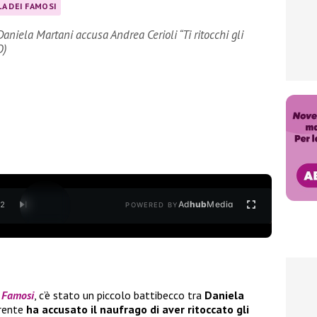
LA DEI FAMOSI
aniela Martani accusa Andrea Cerioli “Ti ritocchi gli
O)
Ad
hub
Media
/
2
POWERED BY
i Famosi
, c’è stato un piccolo battibecco tra
Daniela
rrente
ha accusato il naufrago di aver ritoccato gli