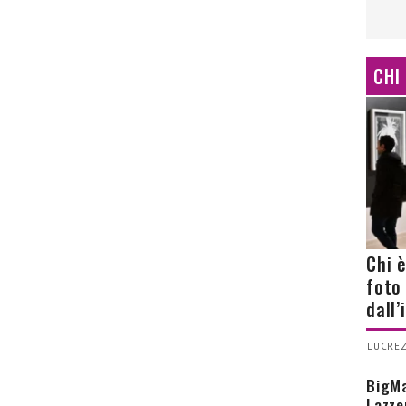
CHI
Chi 
foto
dall
LUCREZ
BigMa
Lazze