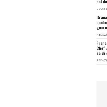
del d
LUCREZ
Grana
anche
gour
REDAZI
Franc
Chef 
sa di
REDAZI