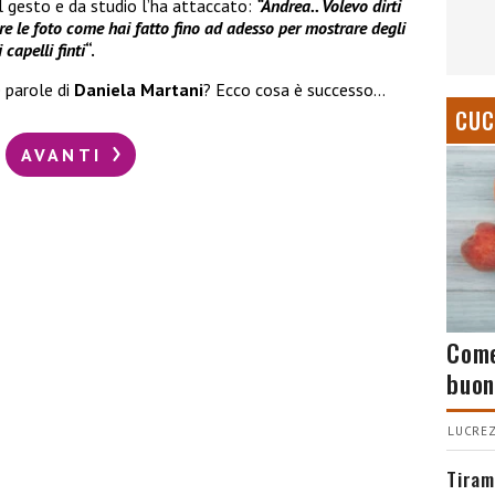
 gesto e da studio l’ha attaccato:
“Andrea.. Volevo dirti
are le foto come hai fatto fino ad adesso per mostrare degli
capelli finti
“.
e parole di
Daniela Martani
? Ecco cosa è successo…
CUC
AVANTI
Come
buon
LUCREZ
Tiram