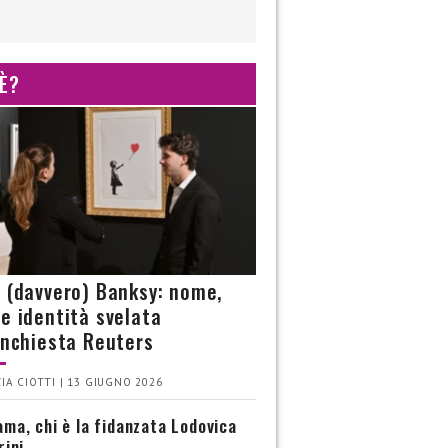
 È?
è (davvero) Banksy: nome,
 e identità svelata
’inchiesta Reuters
IA CIOTTI | 13 GIUGNO 2026
ma, chi è la fidanzata Lodovica
rini