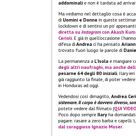
addominali
e non è tardata ad arriva
Ma vediamo nel dettaglio cosa è acc
di
Uomini e Donne
in queste settimane
lockdown e di sentirsi un po’ appesant
diretta su
Instagram
con
Akash Kum
Cerioli
. E già in quell’occasione l’hann
difesa di
Andrea
ci ha pensato
Ariann
trovato fuori luogo le parole di
Danie
La permanenza a
L’Isola
e mangiare co
degli altri naufraghi, ma anche dell
pesarne 64 degli 80 iniziali
. Ilary ie
già raggiunto la finale, di poter veder
in Honduras ad oggi.
Vedendosi così dimagrito,
Andrea Cer
sistemare. Il corpo è davvero diverso, so
potete vedere dal filmato (
QUI VIDE
Poco dopo sempre
Ilary
ha domandat
pagare: rasare a zero barba e capelli. L
dal coraggioso
Ignazio Moser
.