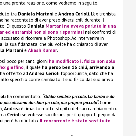
re una pronta reazione, come vedremo in seguito.
aduto tra
Daniela Martani
e
Andrea Cerioli
. L’ex tronista
 ha raccontato di aver preso diversi chili durante il
ito. Di questo
Daniela
Martani
ne aveva parlato in una
ar
ed entrambi non si sono risparmiati
nei confronti di
o accusato di ricorrere a Photoshop. Ad intervenire in
a
, la sua fidanzata, che più volte ha dichiarato di aver
la Martani
e
Akash Kumar
.
sì poco per tanti giorni
ha modificato il fisico non solo
’ex gieffino
, il quale
ha perso ben 16 chili, arrivando a
ri ha offerto ad
Andrea Cerioli
l’opportunità, dato che ha
e allo specchio com’è cambiato il suo fisico dal suo arrivo
ioli
ha commentato:
“Oddio sembro piccolo. La barba è da
no piccolissimo dai. Son piccolo, ma proprio piccolo“.
Come
O
),
Andrea
è rimasto molto stupito del suo cambiamento.
o a
Cerioli
se volesse sacrificarsi per il gruppo. Il pegno da
ui però ha rifiutato.
Il concorrente è stato sostituito