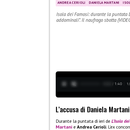
ANDREA CERIOLI
DANIELA MARTANI
ISO
Isola dei Famosi: durante la puntata D
addominali”. Il naufrago sbotta (VIDE
0:23 / 1:40
1
L’accusa di Daniela Martani
Durante la puntata di ieri de
L’Isola de
Martani
e
Andrea Cerioli
. L’ex conco