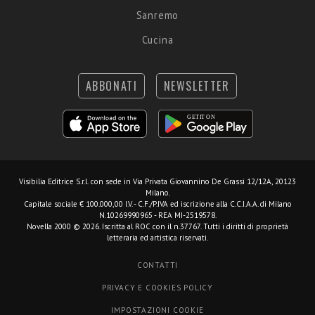
Sanremo
Cucina
ABBONATI
NEWSLETTER
Visibilia Editrice S.r.l.
con sede in Via Privata Giovannino De Grassi 12/12A, 20123
Milano.
Capitale sociale € 100.000,00 I.V. - C.F./P.IVA ed iscrizione alla C.C.I.A.A. di Milano
N.10269990965 - REA MI-2519578.
Novella 2000 © 2026. Iscritta al ROC con il n.37767. Tutti i diritti di proprietà
letteraria ed artistica riservati.
CONTATTI
PRIVACY E COOKIES POLICY
IMPOSTAZIONI COOKIE