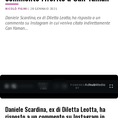
NICOLÒ FIGINI
|
28 GENNAIO 2021
Daniele Scardina, ex di Diletta Leotta, ha risposto a un
commento su Instagram in cui veniva citato indirettamente
Can Yaman…
0:12 /
Ad
hub
Media
POWERED
1
/
2
1:40
BY
Daniele Scardina, ex di Diletta Leotta, ha
risposto a un commento su Instagram in