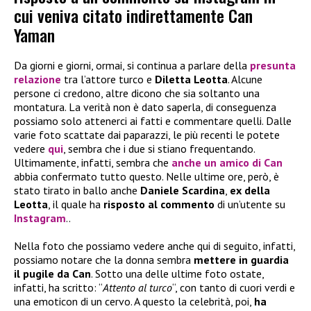
cui veniva citato indirettamente Can
Yaman
Da giorni e giorni, ormai, si continua a parlare della
presunta
relazione
tra l’attore turco e
Diletta Leotta
. Alcune
persone ci credono, altre dicono che sia soltanto una
montatura. La verità non è dato saperla, di conseguenza
possiamo solo attenerci ai fatti e commentare quelli. Dalle
varie foto scattate dai paparazzi, le più recenti le potete
vedere
qui
, sembra che i due si stiano frequentando.
Ultimamente, infatti, sembra che
anche un amico di
Can
abbia confermato tutto questo. Nelle ultime ore, però, è
stato tirato in ballo anche
Daniele Scardina
,
ex della
Leotta
, il quale ha
risposto al commento
di un’utente su
Instagram
..
Nella foto che possiamo vedere anche qui di seguito, infatti,
possiamo notare che la donna sembra
mettere in guardia
il pugile da Can
. Sotto una delle ultime foto ostate,
infatti, ha scritto: “
Attento al turco
“, con tanto di cuori verdi e
una emoticon di un cervo. A questo la celebrità, poi,
ha