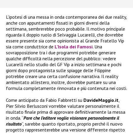
L’ipotesi di una messa in onda contemporanea dei due reality,
anche con appuntamenti fissati in giorni diversi della
settimana, sembrerebbe poco probabile. Il motivo principale
riguarda il doppio ruolo di Selvaggia Lucarelli, che dovrebbe
essere presente sia come opinionista al Grande Fratello Vip
sia come conduttrice de
L’Isola dei Famosi
. Una
sovrapposizione tra i due programmi potrebbe generare
qualche difficoltà nella percezione del pubblico: vedere
Lucarelli nello studio del GF Vip a inizio settimana e pochi
giorni dopo protagonista sulle spiagge delle Filippine
potrebbe creare una certa confusione narrativa. Il reality
ambientato all’estero, inoltre, dovrebbe puntare su una
formula completamente rinnovata e più contenuta nei costi.
Come anticipato da Fabio Fabbretti su
DavideMaggio.it
,
Pier Silvio Berlusconi vorrebbe valutare personalmente il
risultato finale prima di approvare definitivamente la messa
in onda. “
Pare che l’editore voglia visionare personalmente il
risultato
”, sarebbe quanto riportato, proprio perché il nuovo
progetto rappresenterebbe una versione differente rispetto