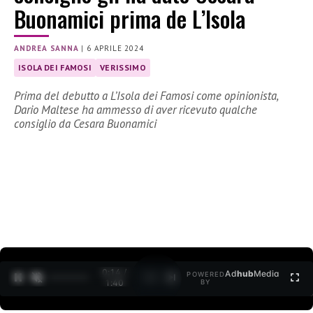
Buonamici prima de L’Isola
ANDREA SANNA
|
6 APRILE 2024
ISOLA DEI FAMOSI
VERISSIMO
Prima del debutto a L’Isola dei Famosi come opinionista,
Dario Maltese ha ammesso di aver ricevuto qualche
consiglio da Cesara Buonamici
0:15 /
Ad
hub
Media
POWERED
1
/
2
1:40
BY