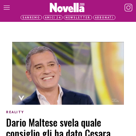
SANREMO
AMICI 24
NEWSLETTER
ABBONATI
REALITY
Dario Maltese svela quale
consiglio gli ha dato Cesara