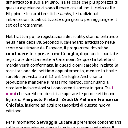
dimenticato il suo a Milano. Tra le cose che più apprezza di
questa esperienza ci sono il mare cristallino, il cielo delle
Filippine e le caratteristiche
banka
, le tradizionali
imbarcazioni locali utilizzate ogni giorno per raggiungere il
set del programma.
Nel frattempo, le registrazioni del reality stanno entrando
nella fase decisiva. Secondo il calendario anticipato nelle
scorse settimane da Fanpage, il programma dovrebbe
concludere le riprese a metà luglio
, dopo undici puntate
registrate direttamente a Caramoan. Se questa tabella di
marcia verrà confermata, in questi giorni sarebbe iniziata la
registrazione del settimo appuntamento, mentre la finale
sarebbe prevista tra il 13 e il 16 luglio. Anche se la
produzione mantiene il massimo riserbo, continuano a
circolare indiscrezioni sui concorrenti ancora in gara. Tra
i
nomi
che sarebbero riusciti a superare le prime settimane
figurano
Pierpaolo Pretelli, Zeudi Di Palma e Francesco
Chiofalo
, insieme ad altri protagonisti di questa nuova
edizione.
Per il momento
Selvaggia Lucarelli
preferisce concentrarsi
sulla sua esperienza dietro le quinte, raccontando piccoli