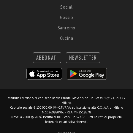
Social
Gossip
Sanremo
Cucina
ABBONATI
NEWSLETTER
Visibilia Editrice S.r.l.
con sede in Via Privata Giovannino De Grassi 12/12A, 20123
Milano.
Capitale sociale € 100.000,00 I.V. - C.F./P.IVA ed iscrizione alla C.C.I.A.A. di Milano
N.10269990965 - REA MI-2519578.
Novella 2000 © 2026. Iscritta al ROC con il n.37767. Tutti i diritti di proprietà
letteraria ed artistica riservati.