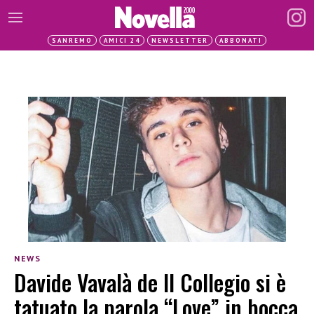
SANREMO
AMICI 24
NEWSLETTER
ABBONATI
NEWS
Davide Vavalà de Il Collegio si è
tatuato la parola “Love” in bocca