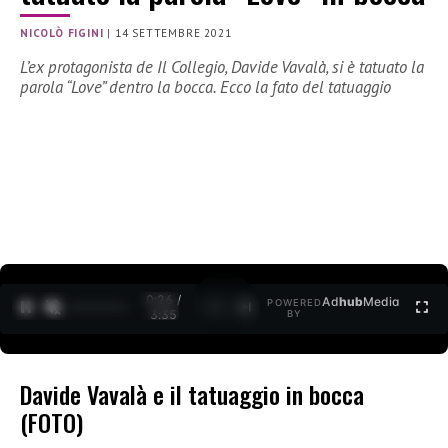
NICOLÒ FIGINI
|
14 SETTEMBRE 2021
L’ex protagonista de Il Collegio, Davide Vavalà, si è tatuato la
parola “Love” dentro la bocca. Ecco la fato del tatuaggio
0:27 /
Ad
hub
Media
POWERED
1
/
2
3:35
BY
Davide Vavalà e il tatuaggio in bocca
(FOTO)