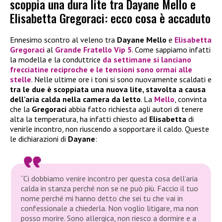
scoppia una dura lite tra Dayane Mello e
Elisabetta Gregoraci: ecco cosa è accaduto
Ennesimo scontro al veleno tra
Dayane Mello
e
Elisabetta
Gregoraci
al
Grande Fratello Vip 5
. Come sappiamo infatti
la modella e la conduttrice
da settimane si lanciano
frecciatine reciproche e le tensioni sono ormai alle
stelle
. Nelle ultime ore i toni si sono nuovamente scaldati e
tra le due è scoppiata una nuova lite, stavolta a causa
dell’aria calda nella camera da letto
. La
Mello
, convinta
che la
Gregoraci
abbia fatto richiesta agli autori di tenere
alta la temperatura, ha infatti chiesto ad
Elisabetta
di
venirle incontro, non riuscendo a sopportare il caldo. Queste
le dichiarazioni di
Dayane
:
“Ci dobbiamo venire incontro per questa cosa dell’aria
calda in stanza perché non se ne può più. Faccio il tuo
nome perché mi hanno detto che sei tu che vai in
confessionale a chiederla. Non voglio litigare, ma non
posso morire. Sono allergica, non riesco a dormire e a