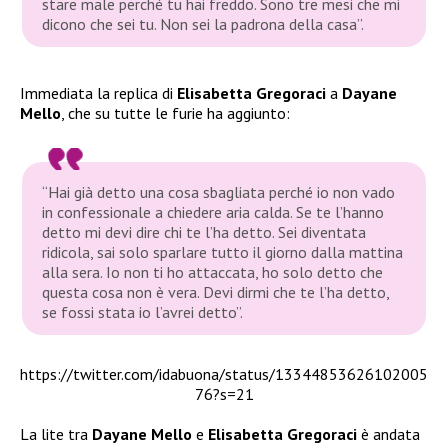
stare male perché tu hai freddo. Sono tre mesi che mi
dicono che sei tu. Non sei la padrona della casa”.
Immediata la replica di
Elisabetta Gregoraci
a
Dayane
Mello
, che su tutte le furie ha aggiunto:
“Hai già detto una cosa sbagliata perché io non vado
in confessionale a chiedere aria calda. Se te l’hanno
detto mi devi dire chi te l’ha detto. Sei diventata
ridicola, sai solo sparlare tutto il giorno dalla mattina
alla sera. Io non ti ho attaccata, ho solo detto che
questa cosa non è vera. Devi dirmi che te l’ha detto,
se fossi stata io l’avrei detto”.
https://twitter.com/idabuona/status/13344853626102005
76?s=21
La lite tra
Dayane Mello
e
Elisabetta Gregoraci
è andata