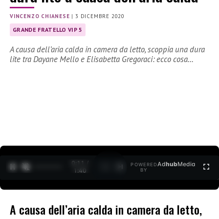
VINCENZO CHIANESE
|
3 DICEMBRE 2020
GRANDE FRATELLO VIP 5
A causa dell’aria calda in camera da letto, scoppia una dura
lite tra Dayane Mello e Elisabetta Gregoraci: ecco cosa…
0:11 /
Ad
hub
Media
POWERED
1
/
2
1:40
BY
A causa dell’aria calda in camera da letto,