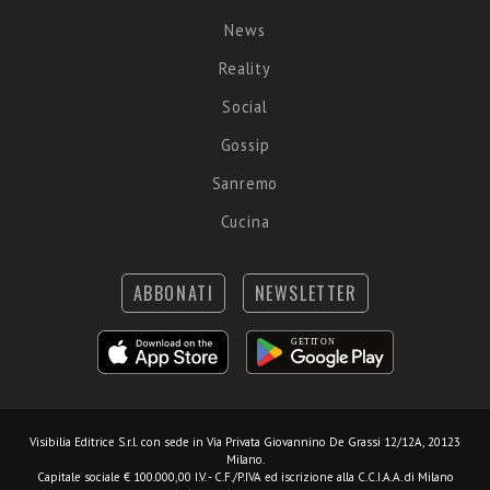
News
Reality
Social
Gossip
Sanremo
Cucina
ABBONATI
NEWSLETTER
Visibilia Editrice S.r.l.
con sede in Via Privata Giovannino De Grassi 12/12A, 20123
Milano.
Capitale sociale € 100.000,00 I.V. - C.F./P.IVA ed iscrizione alla C.C.I.A.A. di Milano