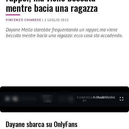
mentre bacia una ragazza
VINCENZO CHIANESE
|
1 LUGLIO 2022
Dayane Mello starebbe frequentando un rapper, ma viene
beccata mentre bacia una ragazza: ecco cosa sta accadendo.
0:37 /
Ad
hub
Media
POWERED
1
/
2
1:40
BY
Dayane sbarca su OnlyFans