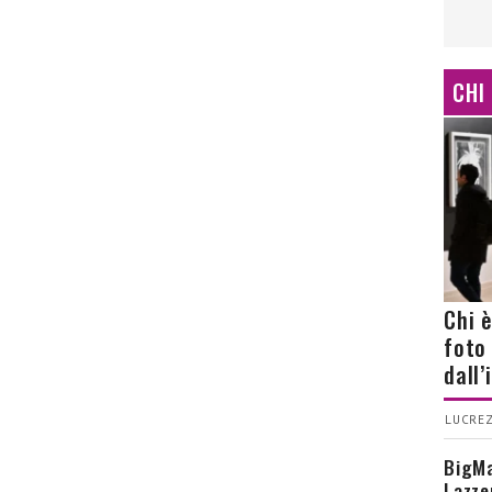
CHI
Chi 
foto
dall
LUCREZ
BigMa
Lazze