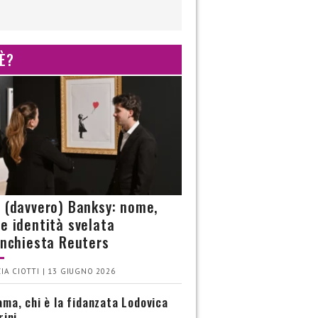
 È?
è (davvero) Banksy: nome,
 e identità svelata
’inchiesta Reuters
IA CIOTTI | 13 GIUGNO 2026
ma, chi è la fidanzata Lodovica
rini