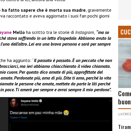
o
ha fatto sapere che è morta sua madre
, gravemente
va raccontato e aveva aggiornato i suoi fan pochi giorni
CUC
ayane
Mello
ha scritto tra le storie di
Instagram
,
“ma so
ché stava soffrendo in un letto d’ospedale
.
Abbiamo avuto la
l’uno dell’altro. Lei era una brava persona e sarà per sempre
che ha aggiunto: “
Il passato è passato. È un peccato che non
acciarci, ma ieri abbiamo chiacchierato il video chiamata.
 mio cuore. Per questo dico amate di più, approfittate del
amate. Perdonate più, ama di più. Dite ti amo, perché la vita
iamate le persone che amate, mettete da parte le liti perché
 pace. Ti amerò per sempre e avrai sempre il mio perdono”.
Come
buon
LUCREZ
Tiram