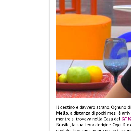
Il destino è davvero strano. Ognuno di
Mello
, a distanza di pochi mesi, è arri
mentre si trovava nella Casa del
GF V
Brasile, la sua terra d’origine. Oggi l’
quel destino che sembra essersi accani