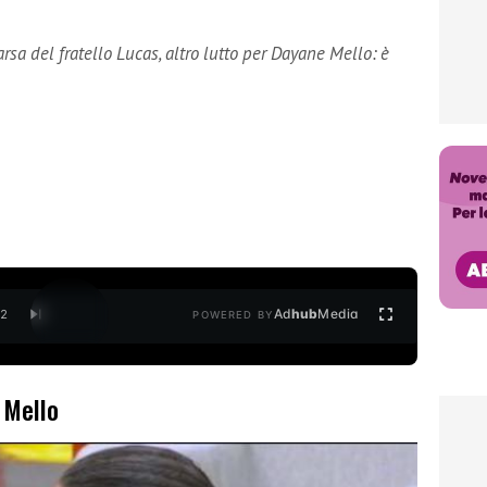
sa del fratello Lucas, altro lutto per Dayane Mello: è
Ad
hub
Media
/
2
POWERED BY
 Mello