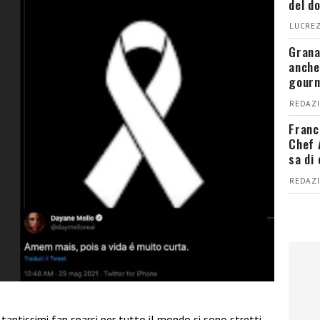
del d
LUCREZ
Grana
anche
gour
REDAZI
Franc
Chef 
sa di
REDAZI
tantissimi fan sparsi per tutto il mondo si sono stretti