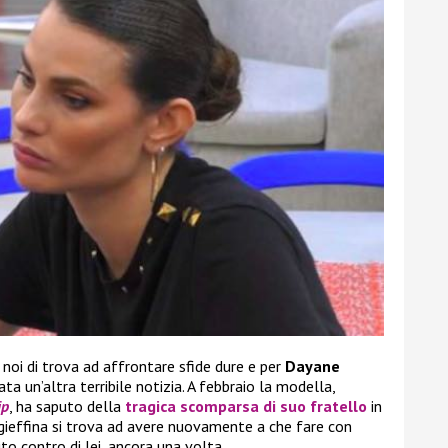
 noi di trova ad affrontare sfide dure e per
Dayane
vata un’altra terribile notizia. A febbraio la modella,
ip
, ha saputo della
tragica scomparsa di suo fratello
in
ex gieffina si trova ad avere nuovamente a che fare con
to contro di lei, ancora una volta.