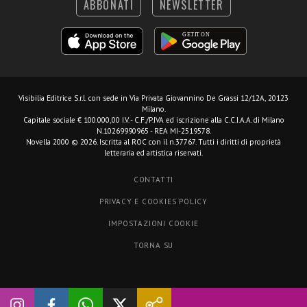
ABBONATI
NEWSLETTER
Visibilia Editrice S.r.l.
con sede in Via Privata Giovannino De Grassi 12/12A, 20123
Milano.
Capitale sociale € 100.000,00 I.V. - C.F./P.IVA ed iscrizione alla C.C.I.A.A. di Milano
N.10269990965 - REA MI-2519578.
Novella 2000 © 2026. Iscritta al ROC con il n.37767. Tutti i diritti di proprietà
letteraria ed artistica riservati.
CONTATTI
PRIVACY E COOKIES POLICY
IMPOSTAZIONI COOKIE
TORNA SU