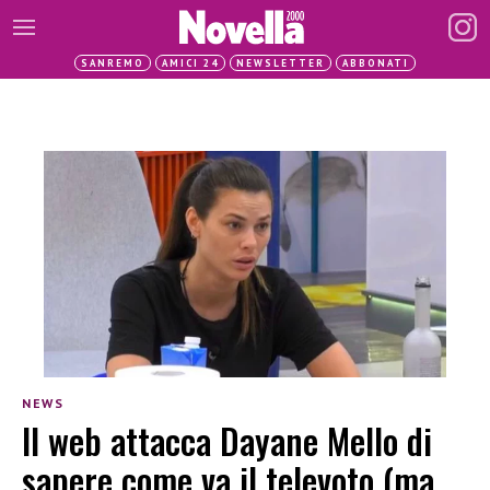
SANREMO
AMICI 24
NEWSLETTER
ABBONATI
NEWS
Il web attacca Dayane Mello di
sapere come va il televoto (ma