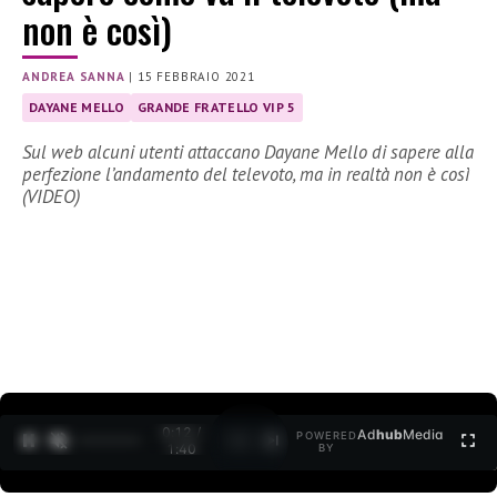
non è così)
ANDREA SANNA
|
15 FEBBRAIO 2021
DAYANE MELLO
GRANDE FRATELLO VIP 5
Sul web alcuni utenti attaccano Dayane Mello di sapere alla
perfezione l’andamento del televoto, ma in realtà non è così
(VIDEO)
0:12 /
Ad
hub
Media
POWERED
1
/
2
1:40
BY