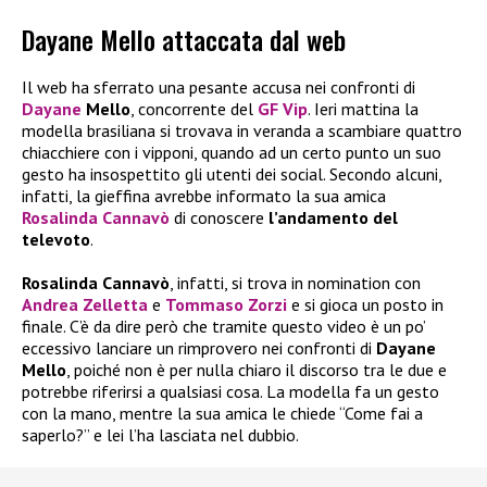
Dayane Mello attaccata dal web
Il web ha sferrato una pesante accusa nei confronti di
Dayane
Mello
, concorrente del
GF Vip
. Ieri mattina la
modella brasiliana si trovava in veranda a scambiare quattro
chiacchiere con i vipponi, quando ad un certo punto un suo
gesto ha insospettito gli utenti dei social. Secondo alcuni,
infatti, la gieffina avrebbe informato la sua amica
Rosalinda Cannavò
di conoscere
l’andamento del
televoto
.
Rosalinda Cannavò
, infatti, si trova in nomination con
Andrea Zelletta
e
Tommaso Zorzi
e si gioca un posto in
finale. C’è da dire però che tramite questo video è un po’
eccessivo lanciare un rimprovero nei confronti di
Dayane
Mello
, poiché non è per nulla chiaro il discorso tra le due e
potrebbe riferirsi a qualsiasi cosa. La modella fa un gesto
con la mano, mentre la sua amica le chiede “Come fai a
saperlo?” e lei l’ha lasciata nel dubbio.