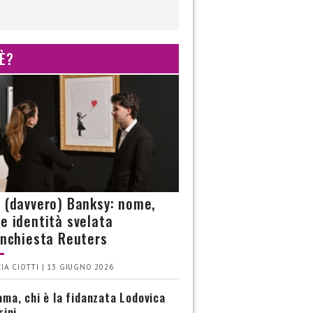
 È?
è (davvero) Banksy: nome,
 e identità svelata
’inchiesta Reuters
IA CIOTTI | 13 GIUGNO 2026
ma, chi è la fidanzata Lodovica
rini