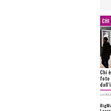
CHI
Chi 
foto
dall
LUCREZ
BigMa
Lazze