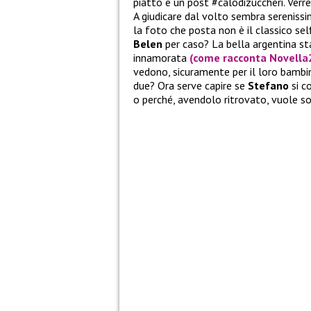
piatto e un post #calodizuccheri. Verre
A giudicare dal volto sembra sereniss
la foto che posta non è il classico se
Belen
per caso? La bella argentina sta
innamorata
(come racconta
Novella
vedono, sicuramente per il loro bambi
due? Ora serve capire se
Stefano
si c
o perché, avendolo ritrovato, vuole 