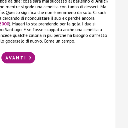
bbe da dire: cosa sarà mai successo al ballerino di
Amici
?
imo mentre si gode una cenetta con tanto di dessert. Ma
lfie. Questo significa che non è nemmeno da solo. Ci sarà
 cercando di riconquistare il suo ex perché ancora
2000
). Magari lo sta prendendo per la gola. I due si
no Santiago. E se fosse scappata anche una cenetta a
oncede qualche caloria in più perché ha bisogno d’affetto
solo goderselo di nuovo. Come un tempo.
AVANTI