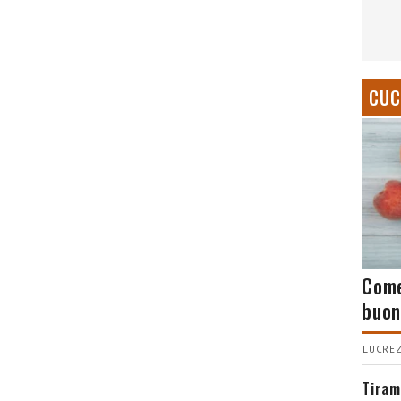
CUC
Come
buon
LUCREZ
Tiram