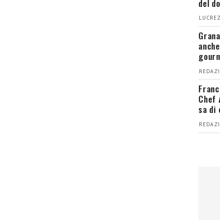
del d
LUCREZ
Grana
anche
gour
REDAZI
Franc
Chef 
sa di
REDAZI