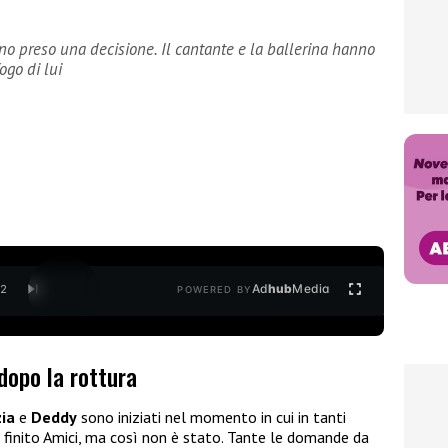
o preso una decisione. Il cantante e la ballerina hanno
ogo di lui
Ad
hub
Media
/
2
POWERED BY
dopo la rottura
zia
e
Deddy
sono iniziati nel momento in cui in tanti
 finito Amici, ma così non è stato. Tante le domande da