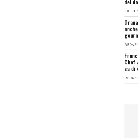
del d
LUCREZ
Grana
anche
gour
REDAZI
Franc
Chef 
sa di
REDAZI