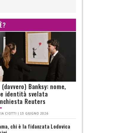
 È?
è (davvero) Banksy: nome,
 e identità svelata
’inchiesta Reuters
IA CIOTTI | 13 GIUGNO 2026
ma, chi è la fidanzata Lodovica
rini