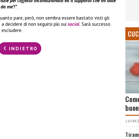
azie per l’affetto incondizionato ed il supporto che mi date
 da me’!”
.
uanto pare, però, non sembra essere bastato visti gli
 a decidere di non seguirsi più sui
social
.
Sarà successo
 escludere.
CUC
INDIETRO
Come
buon
LUCREZ
Tiram