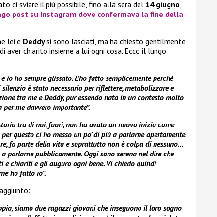
 di sviare il più possibile, fino alla sera del
14 giugno
,
lungo post su Instagram dove confermava la fine della
e lei e
Deddy
si sono lasciati, ma ha chiesto gentilmente
di aver chiarito insieme a lui ogni cosa. Ecco il lungo
e e io ho sempre glissato. L’ho fatto semplicemente perché
silenzio è stato necessario per riflettere, metabolizzare e
lazione tra me e Deddy, pur essendo nata in un contesto molto
ta per me davvero importante”.
toria tra di noi, fuori, non ha avuto un nuovo inizio come
per questo ci ho messo un po’ di più a parlarne apertamente.
e, fa parte della vita e soprattutto non è colpa di nessuno…
a parlarne pubblicamente. Oggi sono serena nel dire che
i e chiariti e gli auguro ogni bene. Vi chiedo quindi
e ho fatto io”.
aggiunto:
oppia, siamo due ragazzi giovani che inseguono il loro sogno