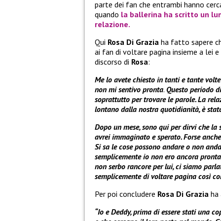
parte dei fan che entrambi hanno cercato
quando
la ballerina ha scritto un 
relazione.
Qui
Rosa Di Grazia
ha fatto sapere ch
ai fan di voltare pagina insieme a lei e 
discorso di
Rosa
:
Me lo avete chiesto in tanti e tante volt
non mi sentivo pronta
.
Questo periodo di 
soprattutto per trovare le parole. La re
lontano dalla nostra quotidianità, è sta
Dopo un mese, sono qui per dirvi che la s
avrei immaginato e sperato. Forse anche 
Si sa le cose possono andare o non andar
semplicemente io non ero ancora pronta 
non serbo rancore per lui, ci siamo parlat
semplicemente di voltare pagina così com
Per poi concludere
Rosa Di Grazia
ha 
“Io e Deddy, prima di essere stati una c