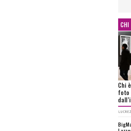
CHI
Chi 
foto
dall
LUCREZ
BigMa
Lazze