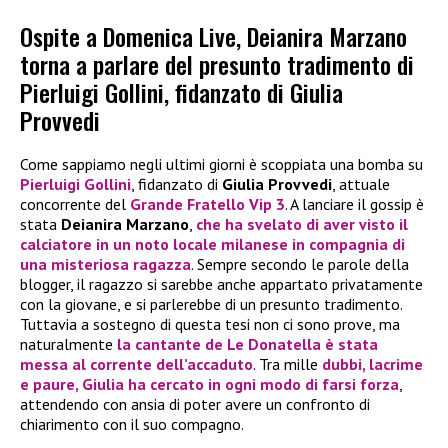
Ospite a Domenica Live, Deianira Marzano
torna a parlare del presunto tradimento di
Pierluigi Gollini, fidanzato di Giulia
Provvedi
Come sappiamo negli ultimi giorni è scoppiata una bomba su
Pierluigi Gollini
, fidanzato di
Giulia Provvedi
, attuale
concorrente del
Grande Fratello Vip 3
. A lanciare il gossip è
stata
Deianira Marzano
,
che ha svelato di aver visto il
calciatore in un noto locale milanese in compagnia di
una misteriosa ragazza
. Sempre secondo le parole della
blogger, il ragazzo si sarebbe anche appartato privatamente
con la giovane, e si parlerebbe di un presunto tradimento.
Tuttavia a sostegno di questa tesi non ci sono prove, ma
naturalmente
la cantante de
Le Donatella
è stata
messa al corrente dell’accaduto
. Tra mille
dubbi, lacrime
e paure, Giulia ha cercato in ogni modo di farsi forza
,
attendendo con ansia di poter avere un confronto di
chiarimento con il suo compagno.