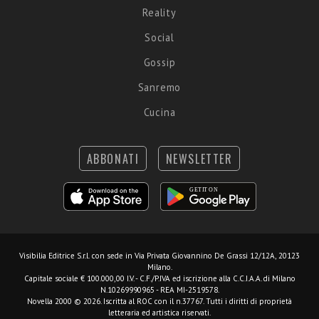
Reality
Social
Gossip
Sanremo
Cucina
ABBONATI
NEWSLETTER
Visibilia Editrice S.r.l.
con sede in Via Privata Giovannino De Grassi 12/12A, 20123
Milano.
Capitale sociale € 100.000,00 I.V. - C.F./P.IVA ed iscrizione alla C.C.I.A.A. di Milano
N.10269990965 - REA MI-2519578.
Novella 2000 © 2026. Iscritta al ROC con il n.37767. Tutti i diritti di proprietà
letteraria ed artistica riservati.