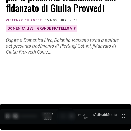
fidanzato di Giulia Provvedi
VINCENZO CHIANESE
|
25 NOVEMBRE 2018
DOMENICA LIVE
GRANDE FRATELLO VIP
Ospite a Domenica Live, Deianira Marzano torna a parlare
del presunto tradimento di Pierluigi Gollini, fidanzato di
Giulia Provvedi Come…
0:27 /
Ad
hub
Media
POWERED
1
/
2
3:35
BY