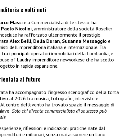
ditoria e volti noti
arco Masci
e a Commercialista di te stesso, ha
 Paolo Nicolini
, amministratore della società Roselier
onosciute ha rafforzato ulteriormente il prestigio
erata
Alex Belli
,
Delia Duran
,
Susanna Messaggio
e
nisti dell’imprenditoria italiana e internazionale. Tra
 tra i principali operatori immobiliari della Lombardia, e
House of Laudry, imprenditore newyorkese che ha scelto
ogetto in rapida espansione.
rientata al futuro
rata ha accompagnato l’ingresso scenografico della torta
ttivo al 2026 tra musica, fotografie, interviste e
 Al centro dell’evento ha trovato spazio il messaggio di
hiave:
Solo chi diventa commercialista di se stesso può
ale
.
esperienze, riflessioni e indicazioni pratiche nate dal
imprenditori e milionari, senza mai assumere un tono