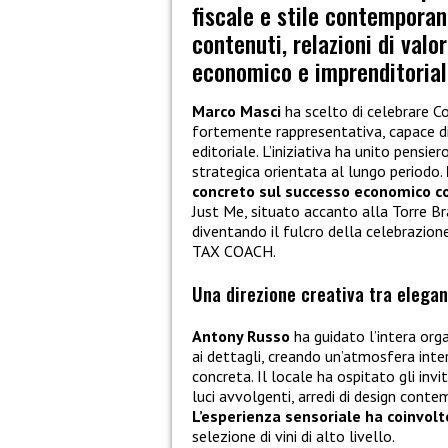
fiscale e stile contemporan
contenuti, relazioni di val
economico e imprenditoria
Marco Masci
ha scelto di celebrare C
fortemente rappresentativa, capace di
editoriale. L’iniziativa ha unito pensie
strategica orientata al lungo periodo.
concreto sul successo economico c
Just Me, situato accanto alla Torre B
diventando il fulcro della celebrazio
TAX COACH.
Una direzione creativa tra elegan
Antony Russo
ha guidato l’intera org
ai dettagli, creando un’atmosfera inte
concreta. Il locale ha ospitato gli invi
luci avvolgenti, arredi di design conte
L’esperienza sensoriale ha coinvolt
selezione di vini di alto livello.