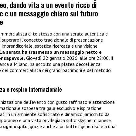
eo, dando vita a un evento ricco di
ore e un messaggio chiaro sul futuro
le
ommercialista di te stesso con una serata autentica e
 superare il concetto tradizionale di presentazione
ro imprenditoriale, estetica ricercata e una visione
La serata ha trasmesso un messaggio netto e
onsapevole.
Giovedì 22 gennaio 2026, alle ore 22:00, il
ranca a Milano, ha accolto una platea d’eccellenza
ne del commercialista dei grandi patrimoni e del metodo
za e respiro internazionale
anizzazione dell’evento con gusto raffinato e attenzione
rnazionale sospesa tra gala esclusivo e ispirazione
tati in un ambiente sofisticato e dinamico, arricchito da
mporaneo e una vista privilegiata sullo skyline milanese.
o ogni ospite
, grazie anche a un buffet generoso e a una