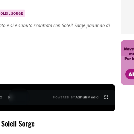
SOLEIL SORGE
vato e si è subuto scontrata con Soleil Sorge parlando di
Ad
hub
Media
/
2
POWERED BY
 Soleil Sorge