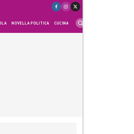
OLA
NOVELLA POLITICA
CUCINA