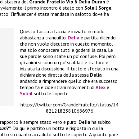
di stasera del
Grande Fratello Vip 6 Delia Duran
è
ovviamente il primo incontro è stato con
Soleil Sorge
.
etto, l’influencer è stata mandata in salotto dove ha
Questo faccia a faccia è iniziato in modo
abbastanza tranquillo.
Delia
è partita dicendo
che non vuole discutere in questo momento,
ma solo conoscere tutti e godersi la casa. Le
sue parole sono state un po’ confuse. Poi però
gli animi si sono un po’ scaldati e tra loro è
iniziata la discussione. Il tutto è sfociato in una
dichiarazione diretta della stessa
Delia
andando a rimprendere quello che era successo
tempo fa e cioè strani movimenti di
Alex
e
Soleil
sotto le coperte.
https://twitter.com/GrandeFratello/status/14
82121823810686976
o rapporto è sempre stato vero e puro,
Delia
ha subito
puri?”
. Da qui è partito un botta e risposta in cui la
tutto su quanto accaduto sotto le coperte. A quanto pare