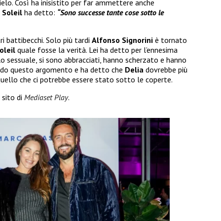
ielo. Così ha inisistito per far ammettere anche
e
Soleil
ha detto:
“Sono successe tante cose sotto le
i battibecchi. Solo più tardi
Alfonso Signorini
è tornato
oleil
quale fosse la verità. Lei ha detto per l’ennesima
lo sessuale, si sono abbracciati, hanno scherzato e hanno
llido questo argomento e ha detto che
Delia
dovrebbe più
quello che ci potrebbe essere stato sotto le coperte.
 sito di
Mediaset Play
.