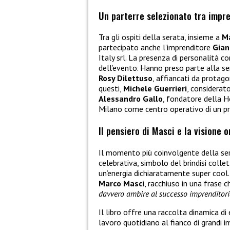
Un parterre selezionato tra impren
Tra gli ospiti della serata, insieme a
M
partecipato anche l’imprenditore
Gian
Italy srl. La presenza di personalità c
dell’evento. Hanno preso parte alla s
Rosy Dilettuso
, affiancati da protago
questi,
Michele Guerrieri
, considerato
Alessandro Gallo
, fondatore della 
Milano come centro operativo di un pr
Il pensiero di Masci e la visione o
Il momento più coinvolgente della se
celebrativa, simbolo del brindisi colle
un’energia dichiaratamente super cool.
Marco Masci
, racchiuso in una frase c
davvero ambire al successo imprenditori
Il libro offre una raccolta dinamica di 
lavoro quotidiano al fianco di grandi 