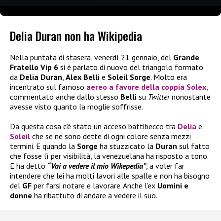
Delia Duran non ha Wikipedia
Nella puntata di stasera, venerdì 21 gennaio, del
Grande
Fratello Vip 6
si è parlato di nuovo del triangolo formato
da
Delia Duran
,
Alex Belli
e
Soleil Sorge
. Molto era
incentrato sul famoso
aereo a favore della coppia Solex
,
commentato anche dallo stesso
Belli
su
Twitter
nonostante
avesse visto quanto la moglie soffrisse.
Da questa cosa c’è stato un acceso battibecco tra
Delia
e
Soleil
che se ne sono dette di ogni colore senza mezzi
termini. E quando la
Sorge
ha stuzzicato la
Duran
sul fatto
che fosse lì per visibilità, la venezuelana ha risposto a tono.
E ha detto
“Vai a vedere il mio Wikepedia”
, a voler far
intendere che lei ha molti lavori alle spalle e non ha bisogno
del
GF
per farsi notare e lavorare. Anche l’ex
Uomini e
donne
ha ribattuto di andare a vedere il suo.