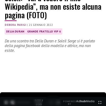
Wikipedia”, ma non esiste alcuna
pagina (FOTO)
DEBORA PARIGI
|
21 GENNAIO 2022
DELIA DURAN
GRANDE FRATELLO VIP 6
Da uno scontro tra Delia Duran e Soleil Sorge si è parlato
della pagina facebook della modella e attrice, ma non
esiste.
0:30 /
Ad
hub
Media
POWERED
1
/
2
3:35
BY