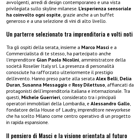
avvolgenti, arredi di design contemporaneo e una vista
privilegiata sullo skyline milanese.
L’esperienza sensoriale
ha coinvolto ogni ospite
, grazie anche a un buffet
generoso e a una selezione di vini di alto livello.
Un parterre selezionato tra imprenditoria e volti noti
Tra gli ospiti della serata, insieme a
Marco Masci
e a
Commercialista di te stesso, ha partecipato anche
l’imprenditore
Gian Paolo Nicolini
, amministratore della
società Roselier Italy srl. La presenza di personalità
conosciute ha rafforzato ulteriormente il prestigio
dell’evento. Hanno preso parte alla serata
Alex Belli
,
Delia
Duran
,
Susanna Messaggio
e
Rosy Dilettuso
, affiancati da
protagonisti dell’imprenditoria italiana e internazionale. Tra
questi,
Michele Guerrieri
, considerato tra i principali
operatori immobiliari della Lombardia, e
Alessandro Gallo
,
fondatore della House of Laudry, imprenditore newyorkese
che ha scelto Milano come centro operativo di un progetto
in rapida espansione.
Il pensiero di Masci e la visione orientata al futuro